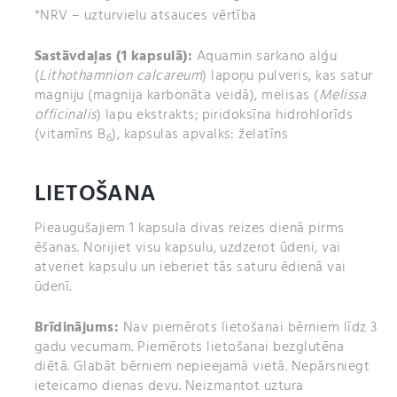
*NRV – uzturvielu atsauces vērtība
Sastāvdaļas (1 kapsulā):
Aquamin sarkano alģu
(
Lithothamnion calcareum
) lapoņu pulveris, kas satur
magniju (magnija karbonāta veidā), melisas (
Melissa
officinalis
) lapu ekstrakts; piridoksīna hidrohlorīds
(vitamīns B
), kapsulas apvalks: želatīns
6
LIETOŠANA
Pieaugušajiem 1 kapsula divas reizes dienā pirms
ēšanas. Norijiet visu kapsulu, uzdzerot ūdeni, vai
atveriet kapsulu un ieberiet tās saturu ēdienā vai
ūdenī.
Brīdinājums:
Nav piemērots lietošanai bērniem līdz 3
gadu vecumam. Piemērots lietošanai bezglutēna
diētā. Glabāt bērniem nepieejamā vietā. Nepārsniegt
ieteicamo dienas devu. Neizmantot uztura