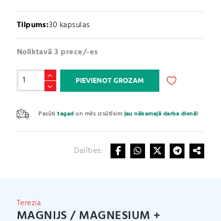
Tilpums:
30 kapsulas
Noliktavā 3 prece/-es
Magnijs
PIEVIENOT GROZAM
/
MAGNESIUM
A
+
l
Pasūti
tagad
un mēs izsūtīsim
jau nākamajā darba dienā!
vitamin
t
B6,
e
Lemon
r
Balm
Dalīties:
n
(30
a
kapsulas)
t
daudzums
i
v
Terezia
e
MAGNIJS / MAGNESIUM +
: