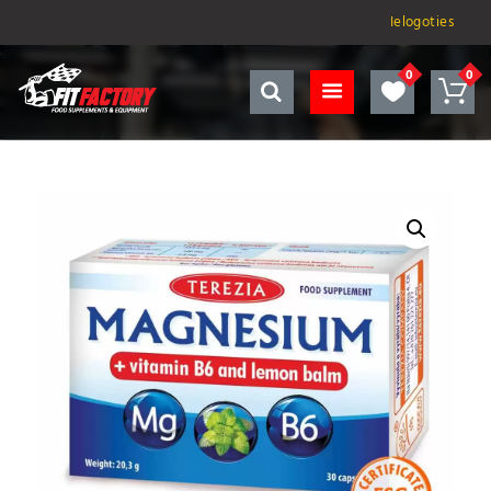
Ielogoties