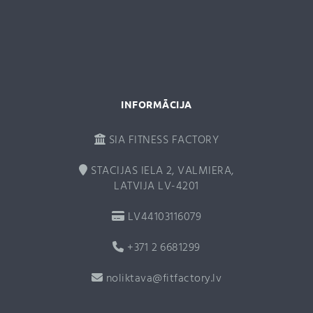
i
v
e
:
INFORMĀCIJA
SIA FITNESS FACTORY
STACIJAS IELA 2, VALMIERA,
LATVIJA LV-4201
LV44103116079
+371 2 6681299
noliktava@fitfactory.lv