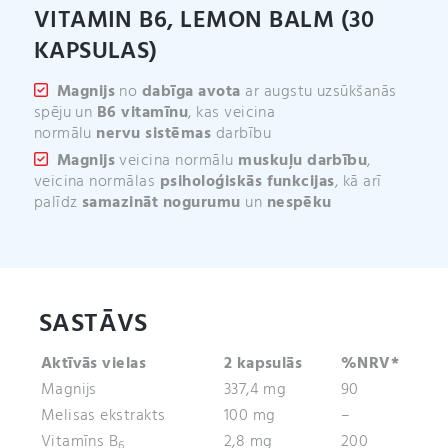
VITAMIN B6, LEMON BALM (30
KAPSULAS)
Magnijs
no
dabīga avota
ar augstu uzsūkšanās
spēju un
B6 vitamīnu
, kas veicina
normālu
nervu
sistēmas
darbību
Magnijs
veicina normālu
muskuļu
darbību
,
veicina normālas
psiholoģiskās
funkcijas
, kā arī
palīdz
samazināt
nogurumu
un
nespēku
SASTĀVS
Aktīvās vielas
2 kapsulās
%NRV*
Magnijs
337,4 mg
90
Melisas ekstrakts
100 mg
–
Vitamīns B
2,8 mg
200
6