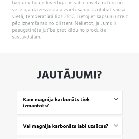
bagātinātāju pilnvērtīga un sabalansēta uztura un
veselīga dzīvesveida aizvietošanai. Uzglabāt sausā
vietā, temperatūrā līdz 25°C. Lietojiet kapsulu uzreiz
pēc izņemšanas no blistera. Nelietot, ja Jums ir
paaugstināta jutība pret kādu no produkta
sastāvdaļām.
JAUTĀJUMI?
Kam magnija karbonāts tiek
izmantots?
Vai magnija karbonāts labi uzsūcas?