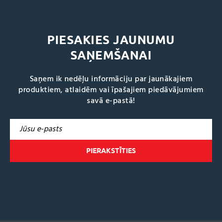
PIESAKIES JAUNUMU
SAŅEMŠANAI
Saņem ik nedēļu informāciju par jaunākajiem
produktiem, atlaidēm vai īpašajiem piedāvājumiem
savā e-pastā!
A
l
t
e
r
n
a
t