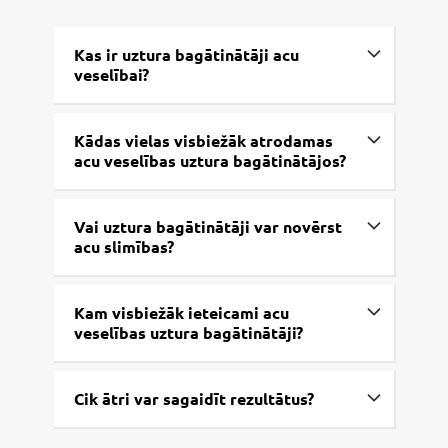
Kas ir uztura bagātinātāji acu
veselībai?
Kādas vielas visbiežāk atrodamas
acu veselības uztura bagātinātājos?
Vai uztura bagātinātāji var novērst
acu slimības?
Kam visbiežāk ieteicami acu
veselības uztura bagātinātāji?
Cik ātri var sagaidīt rezultātus?