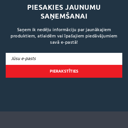
PIESAKIES JAUNUMU
SAŅEMŠANAI
Saņem ik nedēļu informāciju par jaunākajiem
produktiem, atlaidēm vai īpašajiem piedāvājumiem
savā e-pastā!
A
l
t
e
r
n
a
t
i
v