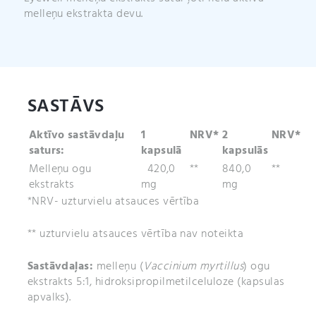
melleņu ekstrakta devu.
SASTĀVS
Aktīvo sastāvdaļu
1
NRV*
2
NRV*
saturs:
kapsulā
kapsulās
Melleņu ogu
420,0
**
840,0
**
ekstrakts
mg
mg
*NRV- uzturvielu atsauces vērtība
** uzturvielu atsauces vērtība nav noteikta
Sastāvdaļas:
melleņu (
Vaccinium myrtillus
) ogu
ekstrakts 5:1, hidroksipropilmetilceluloze (kapsulas
apvalks).