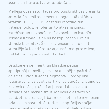
asuma un krāsu uztveres uzlabošanai
Melleņu ogas satur tādas bioloģiski aktīvās vielas kā
antocianīnu, mikroelementus, organiskās skābes,
vitamīnus – C, PP, B1, dažādus karotinoīdus,
triterpenoīdus, fenolus un to atvasinājumus,
katehīnus un flavonoīdus. Flavonoīdi un katehīni
sekmē asinsvadu sieniņu nostiprināšanu, kā arī
stimulē biosintēzi. Šiem savienojumiem piemīt
stimulējoša iedarbība uz atjaunošanas procesiem,
turklāt tie ir spēcīgi antioksidanti.
Daudzie eksperimenti un klīniskie pētījumi ir
apstiprinājuši melleņu ekstrakta spējas paātrināt
gaismas jutīgā tīklenes pigmenta – rodopsīna
reģenerāciju, uzlabot acs tīklenes barošanu, stimulēt
mikrocirkulāciju, kā arī atjaunot tīklenes audu
aizsardzības mehānismus. Melleņu ekstrakts var
palīdzēt ne tikai saglabāt redzi, bet arī to ievērojami
uzlabot un nostiprināt redzes adaptācijas spējas.
Eyewell melleņu ekstrakts satur ļoti lielu aktīva