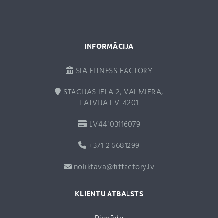
e
:
INFORMĀCIJA
SIA FITNESS FACTORY
STACIJAS IELA 2, VALMIERA,
LATVIJA LV-4201
LV44103116079
+371 2 6681299
noliktava@fitfactory.lv
KLIENTU ATBALSTS