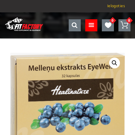
Ielogoties