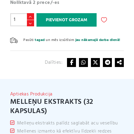
Noliktavā 2 prece/-es
Melleņu
PIEVIENOT GROZAM
ekstrakts
(32
A
kapsulas)
l
Pasūti
tagad
un mēs izsūtīsim
jau nākamajā darba dienā!
daudzums
t
e
r
Dalīties:
n
a
t
i
v
Aptiekas Produkcija
e
MELLEŅU EKSTRAKTS (32
:
KAPSULAS)
Melleņu ekstrakts palīdz saglabāt acu veselību
Mellenes izmanto kā efektīvu līdzekli redzes