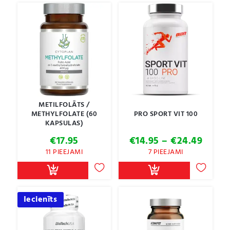
METILFOLĀTS /
METHYLFOLATE (60
PRO SPORT VIT 100
KAPSULAS)
Price
€
17.95
€
14.95
–
€
24.49
range
11 PIEEJAMI
7 PIEEJAMI
€14.9
throu
€24.4
Iecienīts