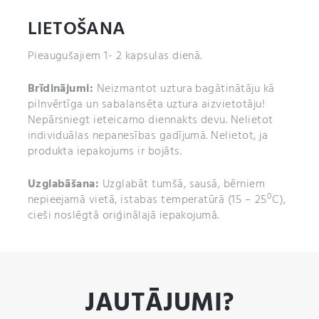
LIETOŠANA
Pieaugušajiem 1- 2 kapsulas dienā.
Brīdinājumi:
Neizmantot uztura bagātinātāju kā
pilnvērtīga un sabalansēta uztura aizvietotāju!
Nepārsniegt ieteicamo diennakts devu. Nelietot
individuālas nepanesības gadījumā. Nelietot, ja
produkta iepakojums ir bojāts.
Uzglabāšana:
Uzglabāt tumšā, sausā, bērniem
0
nepieejamā vietā, istabas temperatūrā (15 – 25
C),
cieši noslēgtā oriģinālajā iepakojumā.
JAUTĀJUMI?