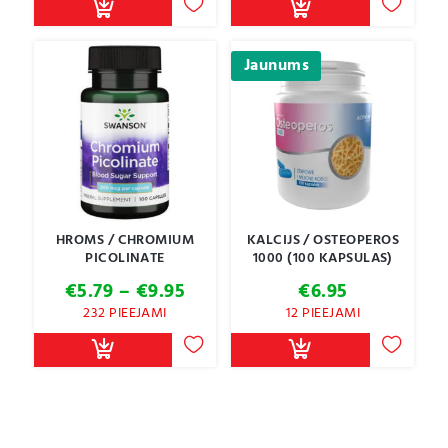
Jaunums
HROMS / CHROMIUM
KALCIJS / OSTEOPEROS
PICOLINATE
1000 (100 KAPSULAS)
Price
€
5.79
–
€
9.95
€
6.95
range:
232 PIEEJAMI
12 PIEEJAMI
€5.79
through
€9.95