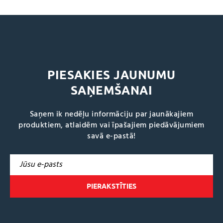
PIESAKIES JAUNUMU
SAŅEMŠANAI
Saņem ik nedēļu informāciju par jaunākajiem
produktiem, atlaidēm vai īpašajiem piedāvājumiem
savā e-pastā!
A
l
t
e