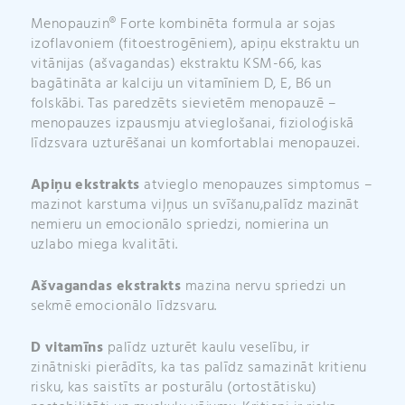
Menopauzin® Forte kombinēta formula ar sojas
izoflavoniem (fitoestrogēniem), apiņu ekstraktu un
vitānijas (ašvagandas) ekstraktu KSM-66, kas
bagātināta ar kalciju un vitamīniem D, E, B6 un
folskābi. Tas paredzēts sievietēm menopauzē –
menopauzes izpausmju atvieglošanai, fizioloģiskā
līdzsvara uzturēšanai un komfortablai menopauzei.
Apiņu ekstrakts
atvieglo menopauzes simptomus –
mazinot karstuma viļņus un svīšanu,palīdz mazināt
nemieru un emocionālo spriedzi, nomierina un
uzlabo miega kvalitāti.
Ašvagandas ekstrakts
mazina nervu spriedzi un
sekmē emocionālo līdzsvaru.
D vitamīns
palīdz uzturēt kaulu veselību, ir
zinātniski pierādīts, ka tas palīdz samazināt kritienu
risku, kas saistīts ar posturālu (ortostātisku)