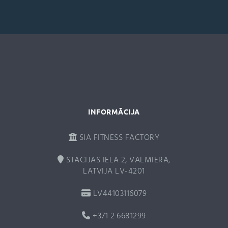
r
n
a
t
i
v
e
:
INFORMĀCIJA
SIA FITNESS FACTORY
STACIJAS IELA 2, VALMIERA,
LATVIJA LV-4201
LV44103116079
+371 2 6681299