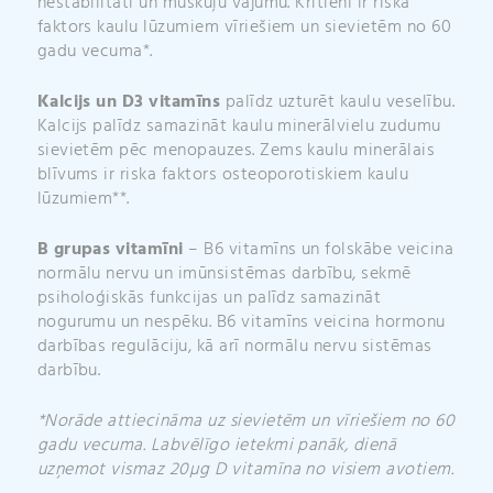
nestabilitāti un muskuļu vājumu. Kritieni ir riska
faktors kaulu lūzumiem vīriešiem un sievietēm no 60
gadu vecuma*.
Kalcijs un D3 vitamīns
palīdz uzturēt kaulu veselību.
Kalcijs palīdz samazināt kaulu minerālvielu zudumu
sievietēm pēc menopauzes. Zems kaulu minerālais
blīvums ir riska faktors osteoporotiskiem kaulu
lūzumiem**.
B grupas vitamīni
– B6 vitamīns un folskābe veicina
normālu nervu un imūnsistēmas darbību, sekmē
psiholoģiskās funkcijas un palīdz samazināt
nogurumu un nespēku. B6 vitamīns veicina hormonu
darbības regulāciju, kā arī normālu nervu sistēmas
darbību.
*Norāde attiecināma uz sievietēm un vīriešiem no 60
gadu vecuma. Labvēlīgo ietekmi panāk, dienā
uzņemot vismaz 20µg D vitamīna no visiem avotiem.