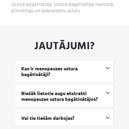
fosfāti; pretsalipes viela — taukskābju magnija sāļi,
Uztura bagātinātājs. Uztura bagātinātājs neaizstāj
krāsviela — titāna dioksīds.
pilnvērtīgu un sabalansētu uzturu.
JAUTĀJUMI?
Kas ir menopauzes uztura
bagātinātāji?
Biežāk lietotie augu ekstrakti
menopauzes uztura bagātinātājos?
Vai tie tiešām darbojas?