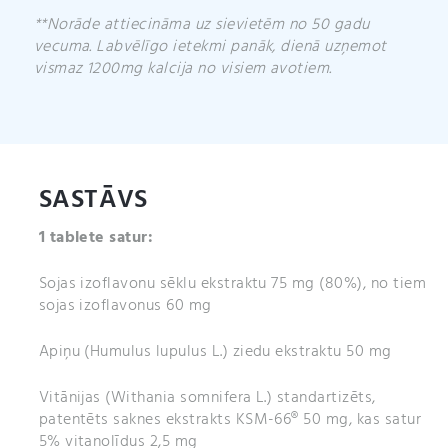
**Norāde attiecināma uz sievietēm no 50 gadu
vecuma. Labvēlīgo ietekmi panāk, dienā uzņemot
vismaz 1200mg kalcija no visiem avotiem.
SASTĀVS
1 tablete satur:
Sojas izoflavonu sēklu ekstraktu 75 mg (80%), no tiem
sojas izoflavonus 60 mg
Apiņu (Humulus lupulus L.) ziedu ekstraktu 50 mg
Vitānijas (Withania somnifera L.) standartizēts,
patentēts saknes ekstrakts KSM-66® 50 mg, kas satur
5% vitanolīdus 2,5 mg