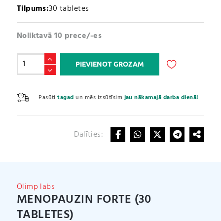
Tilpums:
30 tabletes
Noliktavā 10 prece/-es
Menopauzin
PIEVIENOT GROZAM
Forte
(30
A
tabletes)
l
Pasūti
tagad
un mēs izsūtīsim
jau nākamajā darba dienā!
daudzums
t
e
r
Dalīties:
n
a
t
i
v
Olimp labs
e
MENOPAUZIN FORTE (30
:
TABLETES)