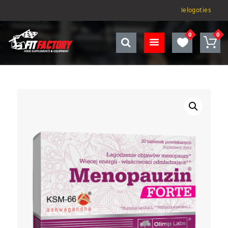
Ielogoties