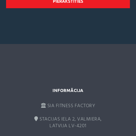
l
t
e
r
n
a
t
i
v
e
:
INFORMĀCIJA
SIA FITNESS FACTORY
STACIJAS IELA 2, VALMIERA,
LATVIJA LV-4201