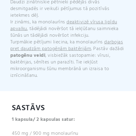
Daudzi zinātniskie pētnieki pēdējās divās
desmitgadēs ir veikuši pētījumus tā pozitīvās
ietekmes dēļ.
Ir zināms, ka monolaurīns
deaktivizē vīrusa lipīdu
apvalku
, tādējādi novēršot tā iekļūšanu saimnieka
šūnās un tādējādi novēršot infekciju.
Turpmākie pētījumi liecina, ka monolaurīns
darbojas
pret daudzām patogēnām baktērijām
. Pastāv dažādi
patogēnu veidi
, visbiežāk sastopamie: vīrusi,
baktērijas, sēnītes un parazīti. Tie iekļūst
mikroorganismu šūnu membrānā un izraisa to
iznīcināšanu.
SASTĀVS
1 kapsula/ 2 kapsulas satur:
450 mg / 900 mg monolaurīnu