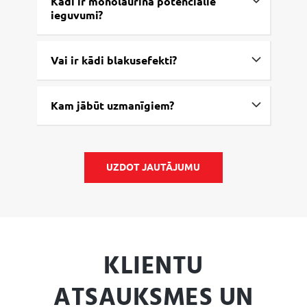
Kādi ir monolaurīna potenciālie
ieguvumi?
Vai ir kādi blakusefekti?
Kam jābūt uzmanīgiem?
UZDOT JAUTĀJUMU
KLIENTU
ATSAUKSMES UN