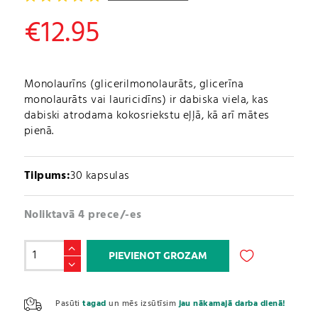
€
12.95
Monolaurīns (glicerilmonolaurāts, glicerīna
monolaurāts vai lauricidīns) ir dabiska viela, kas
dabiski atrodama kokosriekstu eļļā, kā arī mātes
pienā.
Tilpums:
30 kapsulas
Noliktavā 4 prece/-es
Monolaurīns
PIEVIENOT GROZAM
/
monolaurin
A
500mg
l
Pasūti
tagad
un mēs izsūtīsim
jau nākamajā darba dienā!
(30
t