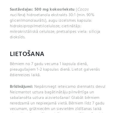
Sastāvdaļas:
500 mg kokosriekstu
(
Cocos
nucifera
)
hidroetanola ekstrakts 30:1 (min. 90%
glicerilmonolaurāts), augu izcelsmes kapsula:
hidroksipropilmetilceluloze; cietinātājs:
mikrokristāliskā celuloze; pretsalipes viela: silīcija
dioksīds.
LIETOŠANA
Bērniem no 7 gadu vecuma 1 kapsula dienā,
pieaugušajiem 1-2 kapsulas dienā. Lietot galvenās
ēdienreizes laikā.
Brīdinājumi:
Nepārsniegt ieteicamo diennakts devu!
Neizmantot uztura bagātinātāju pilnvērtīga un
sabalansēta uztura aizvietošanai! Glabāt bērniem
neredzamā un nepieejamā vietā. Bērniem līdz 7 gadu
vecumam, grūtniecēm un sievietēm zīdīšanas laikā