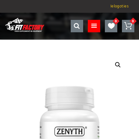
Ielogoties