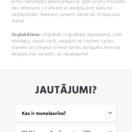
pirms lietošanas jākonsultējas ar speciālistu. Produkts
nav ieteicams cilvēkiem ar alerģiju pret kādu no
sastāvdaļām. Nedrīkst uzņemt vairāk kā 10 kapsulas
dienā!
Uzglabāšana:
Uzglabāt
oriģinālajā iepakojumā, cieši
noslēgtu, sausā vietā, sargājot no tiešiem saules
stariem un siltuma. Izlietot pirms derīguma termiņa
beigām, kas noradīts uz iepakojuma!
JAUTĀJUMI?
Kas ir monolaurīns?