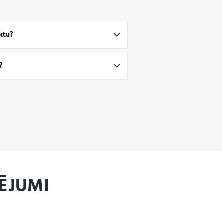
ektu?
?
ĒJUMI