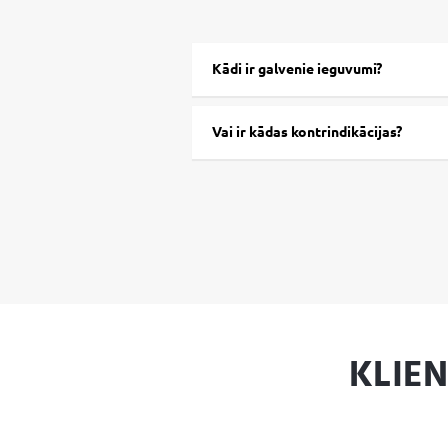
Kādi ir galvenie ieguvumi?
Vai ir kādas kontrindikācijas?
KLIE