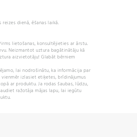
 reizes dienā, ēšanas laikā.
irms lietošanas, konsultējieties ar ārstu.
vu. Neizmantot uztura bagātinātāju kā
ztura aizvietotāju! Glabāt bērniem
jamo, lai nodrošinātu, ka informācija par
 vienmēr izlasiet etiķetes, brīdinājumus
kopā ar produktu. Ja rodas šaubas, lūdzu,
audiet ražotāja mājas lapu, lai iegūtu
uktu.