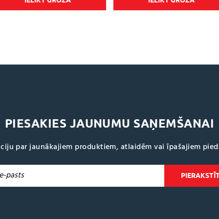
through
IELIKT GROZĀ
IELIKT GROZĀ
€24.95
PIESAKIES JAUNUMU SAŅEMŠANAI
ciju par jaunākajiem produktiem, atlaidēm vai īpašajiem pie