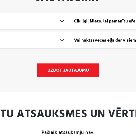
Cik ilgi jālieto, lai pamanītu ef
Vai naktssveces eļļa der visiem
UZDOT JAUTĀJUMU
NTU ATSAUKSMES UN VĒRT
Pašlaik atsauksmju nav.