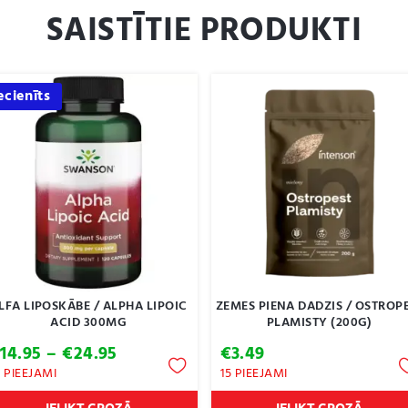
SAISTĪTIE PRODUKTI
ecienīts
LFA LIPOSKĀBE / ALPHA LIPOIC
ZEMES PIENA DADZIS / OSTROP
ACID 300MG
PLAMISTY (200G)
Price
€
14.95
–
€
24.95
€
3.49
range:
9 PIEEJAMI
15 PIEEJAMI
€14.95