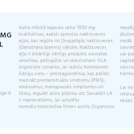
kapsulas)
daudzums
Katr
a
mīkstā
kapsul
a satur
1000 mg
nespēj
0MG
kvali
tatīvas
,
auksti spiestas
naktssveces
jāuzņe
eļļas, kas iegūta no Divgadīgās naktssveces
veidā.
L
(
Oenothera biennis
) sēklām.
Naktssveces
sievie
eļļa ir ārkārtīgi vērtīgs produkts sievietes
var pa
veselībai, pašsajūtai un skaistumam. GLA
saglab
organisms izmanto, lai ražotu hormoniem
veicin
līdzīgu vielu – prostaglandīnus, kas palīdz
hormo
mazināt
premenstruālo
sindromu (PMS),
iekaisumus, menopauzes simptomus un
Lai no
mega-6
tūsku, regulēt asins plūsmu utt. Savukārt LA
ieteic
ir nepieciešams
, lai uzturētu
reizes
normālu
holesterīna
līmeni asinīs
.
Organisms