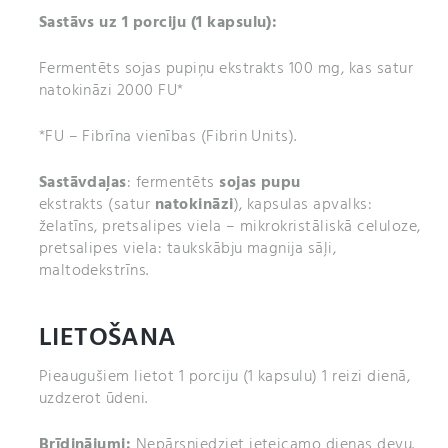
Sastāvs
uz 1 porciju (1 kapsulu):
Fermentēts sojas pupiņu ekstrakts 100 mg, kas satur
natokināzi 2000 FU*
*FU – Fibrīna vienības (Fibrin Units).
Sastāvdaļas
: fermentēts
sojas pupu
ekstrakts (satur
natokināzi
), kapsulas apvalks:
želatīns, pretsalipes viela – mikrokristāliskā celuloze,
pretsalipes viela: taukskābju magnija sāļi,
maltodekstrīns.
LIETOŠANA
Pieaugušiem lietot 1 porciju (1 kapsulu) 1 reizi dienā,
uzdzerot ūdeni.
Brīdinājumi:
Nepārsniedziet ieteicamo dienas devu.