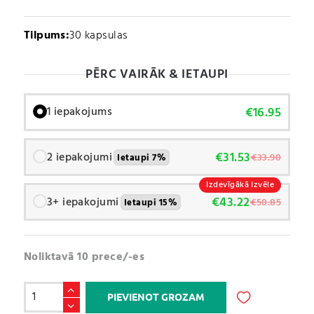
Tilpums:
30 kapsulas
PĒRC VAIRĀK & IETAUPI
€
16.95
1 iepakojums
€
31.53
2 iepakojumi
€
33.90
Ietaupi 7%
Izdevīgākā Izvēle
€
43.22
3+ iepakojumi
€
50.85
Ietaupi 15%
Noliktavā 10 prece/-es
Nattokināze
PIEVIENOT GROZAM
/