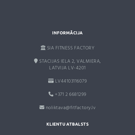
v
e
:
INFORMĀCIJA
SIA FITNESS FACTORY
STACIJAS IELA 2, VALMIERA,
LATVIJA LV-4201
LV44103116079
+371 2 6681299
noliktava@fitfactory.lv
KLIENTU ATBALSTS