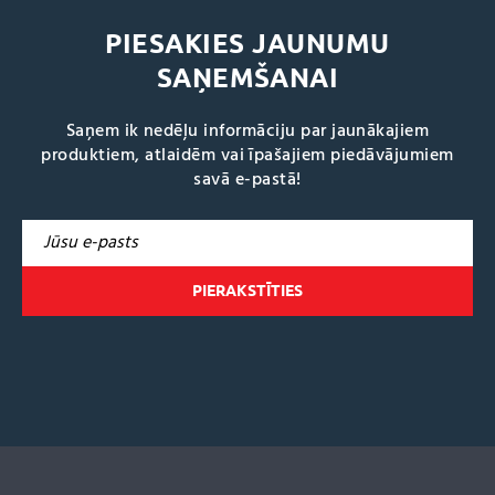
PIESAKIES JAUNUMU
SAŅEMŠANAI
Saņem ik nedēļu informāciju par jaunākajiem
produktiem, atlaidēm vai īpašajiem piedāvājumiem
savā e-pastā!
A
l
t
e
r
n
a
t
i