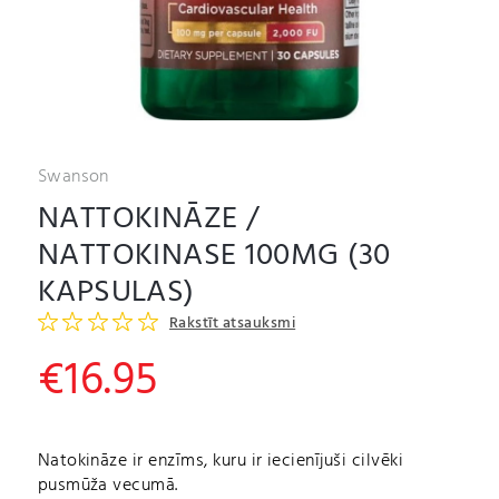
Swanson
NATTOKINĀZE /
NATTOKINASE 100MG (30
KAPSULAS)
Rakstīt atsauksmi
€
16.95
Natokināze ir enzīms, kuru ir iecienījuši cilvēki
pusmūža vecumā.