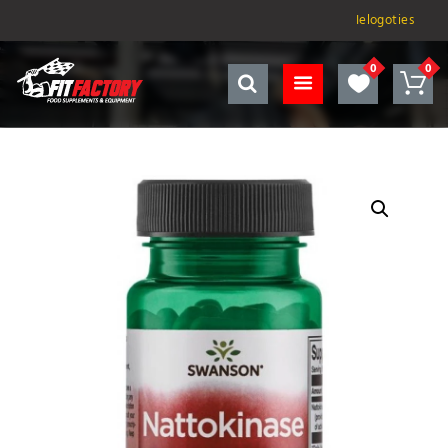
Ielogoties