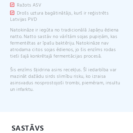
Ražots ASV
Drošs uztura bagātinātājs, kurš ir reģistrēts
Latvijas PVD
Natokināze ir iegūta no tradicionālā Japāņu ēdiena
natto. Natto sastāv no vārītām sojas pupiņām, kas
fermentētas ar īpašu baktēriju. Natokināze nav
atrodama citos sojas ēdienos, jo šis enzīms rodas
tieši šajā konkrētajā fermentācijas procesā.
Šis enzīms šķidrina asins recekļus. Šī iedarbība var
mazināt dažādu sirds slimību risku, ko izraisa
asinsvadus nosprostojoši trombi, piemēram, insultu
un infarktu.
SASTĀVS