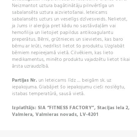
Neizmantot uztura bagātinātāju pilnvērtīga un
sabalansēta uztura aizvietošanai. Ieteicams
sabalansēts uzturs un veselīgs dzīvesveids. Nelietot,
ja Jums ir alerģija pret kādu no sastāvdaļām vai
hemofilija un lietojiet papildus antikoagulantu
preperātus. Bērni, grūtnieces un sievietes, kas baro
bērnu ar krūti, nedrīkst lietot šo produktu. Uzglabāt
bērniem nepieejamā vietā. Cilvēkiem, kas lieto
medikamentus, minēto produktu vajadzētu lietot tikai
ārsta uzraudzībā.
Partijas Nr.
un Ieteicams līdz … beigām sk. uz
iepakojuma. Glabājiet šo iepakojumu cieši noslēgtu,
istabas temperatūrā, sausā vietā.
Izplatītājs: SIA “FITNESS FACTORY”, Stacijas iela 2,
Valmiera, Valmieras novads, LV-4201