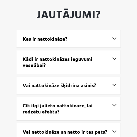
JAUTĀJUMI?
Kas ir nattokināze?
Kādi ir nattokināzes ieguvumi
veselībai?
Vai nattokināze šķidrina asinis?
Cik ilgi jālieto nattokināze, lai
redzētu efektu?
Vai nattokināze un natto ir tas pats?