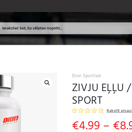
Dion Sportlab
ZIVJU EĻĻU 
SPORT
Rakstīt atsa
€
4.99
–
€
8.