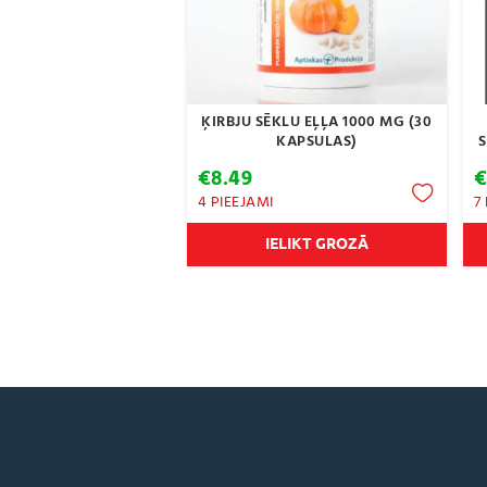
ĶIRBJU SĒKLU EĻĻA 1000 MG (30
KAPSULAS)
S
€
8.49
4 PIEEJAMI
7
IELIKT GROZĀ