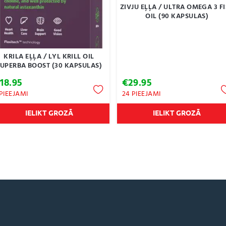
ZIVJU EĻĻA / ULTRA OMEGA 3 F
OIL (90 KAPSULAS)
KRILA EĻĻA / LYL KRILL OIL
UPERBA BOOST (30 KAPSULAS)
€
18.95
€
29.95
 PIEEJAMI
24 PIEEJAMI
IELIKT GROZĀ
IELIKT GROZĀ