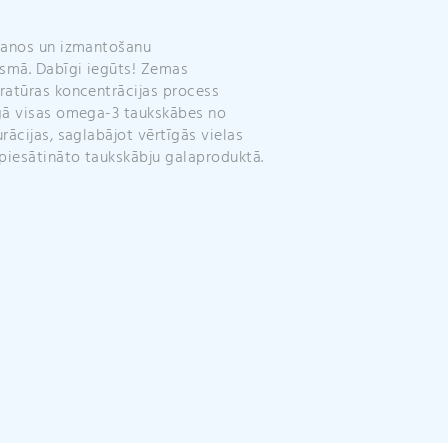
e
:
šanos un izmantošanu
smā. Dabīgi iegūts! Zemas
atūras koncentrācijas process
gā visas omega-3 taukskābes no
rācijas, saglabājot vērtīgās vielas
piesātināto taukskābju galaproduktā.