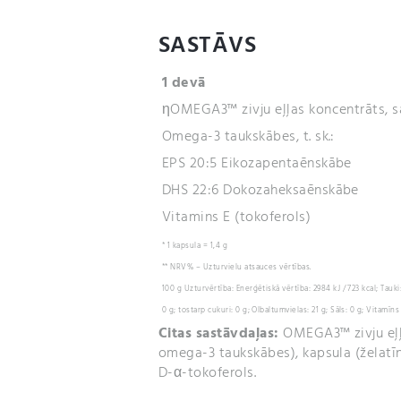
SASTĀVS
1 devā
ηOMEGA3™ zivju eļļas koncentrāts, s
Omega-3 taukskābes, t. sk.:
EPS 20:5 Eikozapentaēnskābe
DHS 22:6 Dokozaheksaēnskābe
Vitamins E (tokoferols)
* 1 kapsula = 1,4 g
** NRV% – Uzturvielu atsauces vērtības.
100 g Uzturvērtība: Enerģētiskā vērtība: 2984 kJ / 723 kcal; Tauki
0 g; tostarp cukuri: 0 g; Olbaltumvielas: 21 g; Sāls: 0 g; Vitamīn
Citas sastāvdaļas:
OMEGA3™ zivju eļļ
omega-3 taukskābes), kapsula (želatīns
D-α-tokoferols.