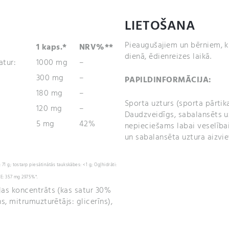
LIETOŠANA
Pieaugušajiem un bērniem, kur
1 kaps.*
NRV%**
dienā, ēdienreizes laikā.
atur:
1000 mg
–
300 mg
–
PAPILDINFORMĀCIJA:
180 mg
–
Sporta uzturs (sporta pārtik
120 mg
–
Daudzveidīgs, sabalansēts uz
5 mg
42%
nepieciešams labai veselībai
un sabalansēta uztura aizvie
: 71 g; tostarp piesātinātās taukskābes: <1 g; Ogļhidrāti:
s E: 357 mg 2975%*.
as koncentrāts (kas satur 30%
, mitrumuzturētājs: glicerīns),