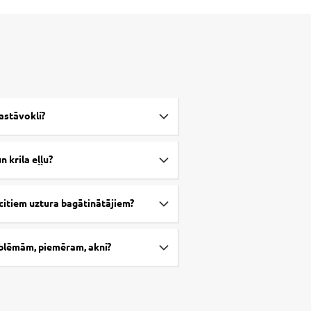
rastāvokli?
un krila eļļu?
r citiem uztura bagātinātājiem?
roblēmām, piemēram, akni?