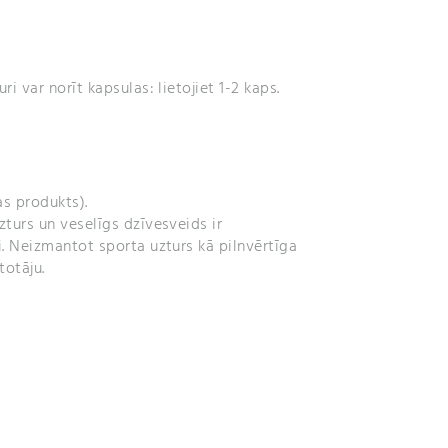
i var norīt kapsulas: lietojiet 1-2 kaps.
as produkts).
turs un veselīgs dzīvesveids ir
. Neizmantot sporta uzturs kā pilnvērtīga
totāju.