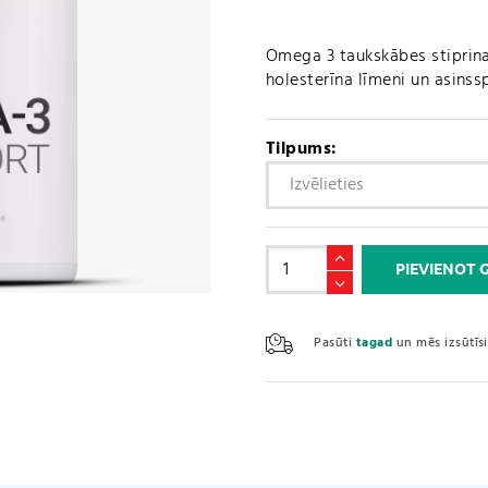
Omega 3 taukskābes stiprina 
holesterīna līmeni un asinss
Tilpums:
Zivju
PIEVIENOT
eļļu
/
Omega-
Pasūti
tagad
un mēs izsūtī
3
300
SPORT
daudzums