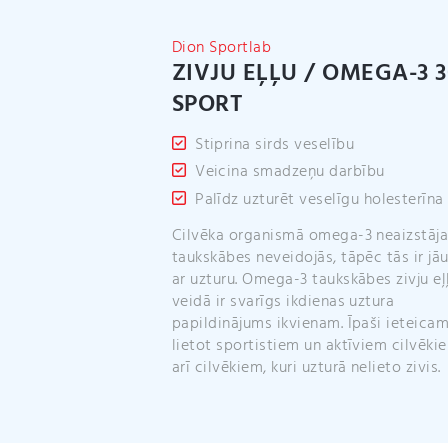
Dion Sportlab
ZIVJU EĻĻU / OMEGA-3 
SPORT
Stiprina sirds veselību
Veicina smadzeņu darbību
Palīdz uzturēt veselīgu holesterīna
Cilvēka organismā omega-3 neaizstāj
taukskābes neveidojās, tāpēc tās ir j
ar uzturu. Omega-3 taukskābes zivju eļ
veidā ir svarīgs ikdienas uztura
papildinājums ikvienam. Īpaši ieteica
lietot sportistiem un aktīviem cilvēki
arī cilvēkiem, kuri uzturā nelieto zivis.