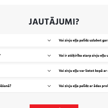
JAUTĀJUMI?
Vai zivju eļļa palīdz uzlabot ga
?
Vai ir atšķirība starp zivju eļļu 
Vai zivju eļļu var lietot kopā a
udēšanā?
Vai zivju eļļa palīdz ar ādas p