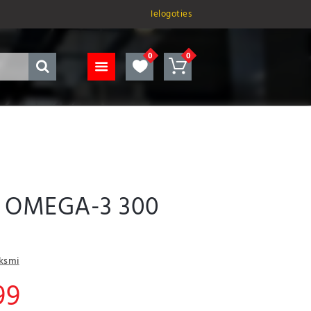
Ielogoties
/ OMEGA-3 300
uksmi
Price
99