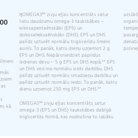
ηOMEGA3™ zivju eļļas koncentrāts satur
uzsūk
300
lielu daudzumu omega-3 taukskābes –
organi
eikosapentaēnskābi (EPS) un
temper
dokosaheksaēnskābi (DHS). EPS un DHS
pasar
palīdz uzturēt normālu triglicerīdu līmeni
denatu
asinīs. To panāk, katru dienu uzņemot 2 g
poline
EPS un DHS. Nepārsniedziet papildus
 līmeni
ikdienas devu – 5 g EPS un DHS kopā.** EPS
un DHS veicina normālu sirds darbību. DHS
amās
palīdz uzturēt normālu smadzeņu darbību un
āuzņem
palīdz uzturēt normālu redzi. To panāk, katru
ļas
dienu uzņemot 250 mg EPS un DHS.**
ms
OMEGA3™ zivju eļļas koncentrāts satur
em, kā
omega-3 (EPS un DHS) taukskābes dabīgā
triglicerīda formā, kas nodrošina to labāku