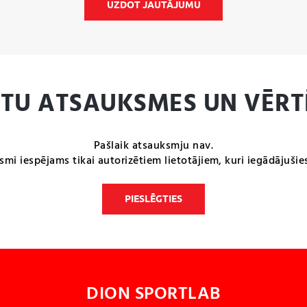
UZDOT JAUTĀJUMU
NTU ATSAUKSMES UN VĒRT
Pašlaik atsauksmju nav.
smi iespējams tikai autorizētiem lietotājiem, kuri iegādājušie
PIESLĒGTIES
DION SPORTLAB