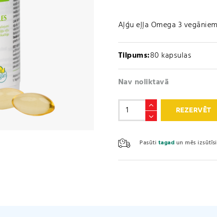
Aļģu eļļa Omega 3 vegāniem
Tilpums:
80 kapsulas
Nav noliktavā
Omega
REZERVĒT
3
VEGAN
CAPSULES
Pasūti
tagad
un mēs izsūtī
(80
KAPSULAS)
daudzums