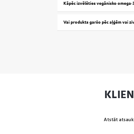
Kāpēc izvēlēties vegānisko omega‑
Vai produkts garšo pēc aļģēm vai zi
KLIE
Atstāt atsauk