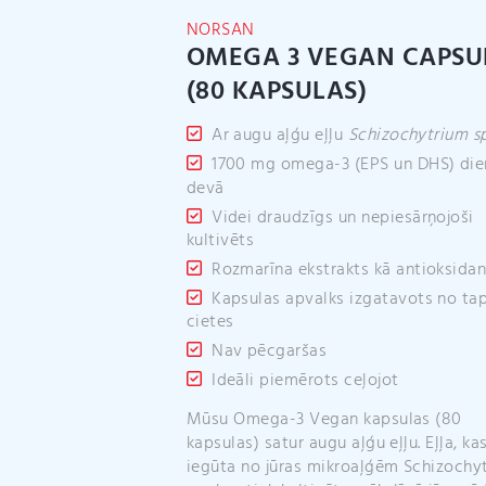
NORSAN
OMEGA 3 VEGAN CAPSU
(80 KAPSULAS)
Ar augu aļģu eļļu
Schizochytrium sp
1700 mg omega-3 (EPS un DHS) die
devā
Videi draudzīgs un nepiesārņojoši
kultivēts
Rozmarīna ekstrakts kā antioksidan
Kapsulas apvalks izgatavots no ta
cietes
Nav pēcgaršas
Ideāli piemērots ceļojot
Mūsu Omega-3 Vegan kapsulas (80
kapsulas) satur augu aļģu eļļu. Eļļa, ka
iegūta no jūras mikroaļģēm Schizochy