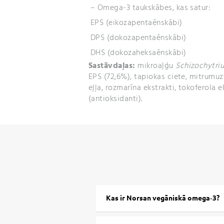
– Omega-3 taukskābes, kas satur:
EPS (eikozapentaēnskābi)
DPS (dokozapentaēnskābi)
DHS (dokozaheksaēnskābi)
Sastāvdaļas:
mikroaļģu
Schizochytri
EPS (72,6%), tapiokas ciete, mitrumuzt
eļļa, rozmarīna ekstrakti, tokoferola 
(antioksidanti).
Kas ir Norsan vegāniskā omega‑3?