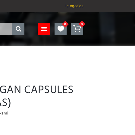
Ielogoties
GAN CAPSULES
AS)
uksmi