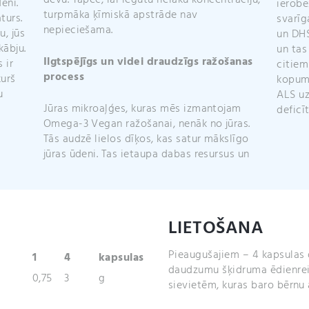
devu. Tāpēc, lai iegūtu lielāku koncentrāciju,
enī.
ierobe
turpmāka ķīmiskā apstrāde nav
turs.
svarī
nepieciešama.
u, jūs
un DHS
ābju.
un tas
Ilgtspējīgs un videi draudzīgs ražošanas
 ir
citiem
process
kurš
kopumā
u
ALS u
Jūras mikroaļģes, kuras mēs izmantojam
deficīt
Omega-3 Vegan ražošanai, nenāk no jūras.
Tās audzē lielos dīķos, kas satur mākslīgo
jūras ūdeni. Tas ietaupa dabas resursus un
LIETOŠANA
Pieaugušajiem – 4 kapsulas d
1
4
kapsulas
daudzumu šķidruma ēdienreiz
0,75
3
g
sievietēm, kuras baro bērnu a