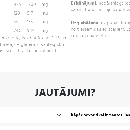
Brīdinājumi
: nepārsniegt i
425
1700
mg
uztura bagātinātāju kā pilnv
129
517
mg
33
133
mg
Uzglabāšana
: uzglabāt temp
no tiešiem saules stariem. 
246
984
mg
nepieejamā vietā.
um sp.
eļļa, kas bagāta ar DHS un
urētājs – glicerīns, saulespuķu
ekstrakts, L-askorbilpalmitāts
JAUTĀJUMI?
Kāpēc nevar tikai izmantot lins