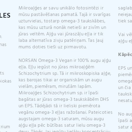
Mikroaļģes ar savu unikālo fotosintēzi ir
saglab
LES
mūsu pastāvēšanas pamatā. Tajā ir svarīgas
neieja
uzturvielas, tostarp omega-3 taukskābes,
tiek sa
kas mūsu uzturā nonāk netieši ar zivīm un
jūras veltēm. Aļģu vai jūraszāļu eļļa ir tik
Vai vē
.
laba alternatīva zivju patēriņam. Tas ļauj
aļģu e
nas
mums doties tieši uz pirmavotu.
Kāpēc 
NORSAN Omega-3 Vegan ir 100% augu aļģu
eļļa. Eļļu iegūst no jūras mikroaļģēm
EPS un
ts
Schizochytrium sp. Tā ir mikroskopiska aļģe,
piemēr
kas barojas tikai ar organiskām un augu
piokas
omega-
vielām, piemēram, mirušām lapām.
un čia
Mikroaļģes Schizochytrium sp. ir īpaši
tauksk
bagātas ar jūras omega-3 taukskābēm DHS
nesatu
un EPS. Tādējādi tā ir lieliski piemērota
vegānu omega-3 eļļas ražošanai. Pateicoties
No aug
augstajam omega-3 saturam, mūsu augu
s
īpaši 
aļģu eļļa pēc būtības satur lielu omega-3
trium
satur a