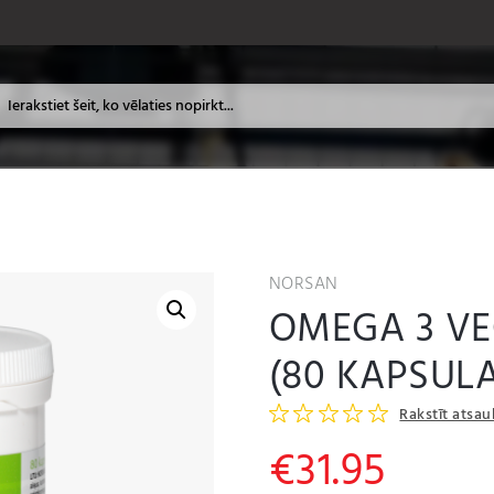
NORSAN
OMEGA 3 VE
(80 KAPSUL
Rakstīt atsa
€
31.95