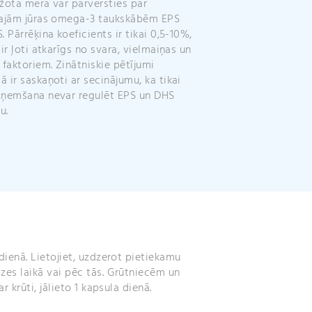
žotā mērā var pārvērsties par
gajām jūras omega-3 taukskābēm EPS
. Pārrēķina koeficients ir tikai 0,5-10%,
 ir ļoti atkarīgs no svara, vielmaiņas un
 faktoriem. Zinātniskie pētījumi
 ir saskaņoti ar secinājumu, ka tikai
zņemšana nevar regulēt EPS un DHS
u.
ienā. Lietojiet, uzdzerot pietiekamu
es laikā vai pēc tās. Grūtniecēm un
r krūti, jālieto 1 kapsula dienā.