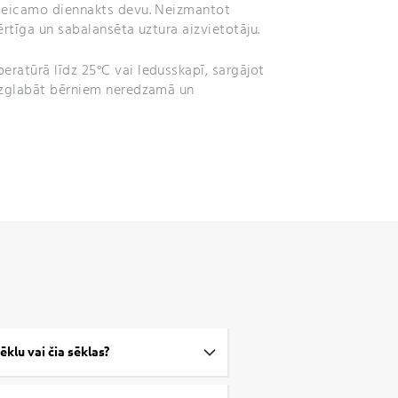
eteicamo diennakts devu. Neizmantot
ērtīga un sabalansēta uztura aizvietotāju.
eratūrā līdz 25°C vai ledusskapī, sargājot
Uzglabāt bērniem neredzamā un
ēklu vai čia sēklas?