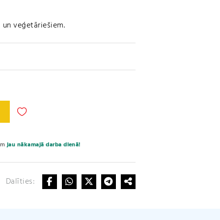
 un veģetāriešiem.
A
l
t
e
sim
jau nākamajā darba dienā!
r
n
a
Dalīties:
t
i
v
e