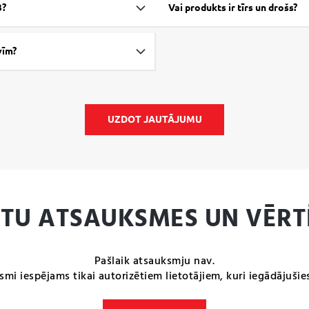
3?
Vai produkts ir tīrs un drošs?
vīm?
UZDOT JAUTĀJUMU
NTU ATSAUKSMES UN VĒRT
Pašlaik atsauksmju nav.
smi iespējams tikai autorizētiem lietotājiem, kuri iegādājušie