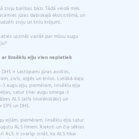
:
ā zivju barības bāzi. Tādā veidā mēs
ucamies jūras dabiskajā ekosistēmā, un
udzēti zivju un krilu krājumi.
laties uzzināt vairāk par mūsu augu
ļļu?
ar linsēklu eļļu vien nepietiek
 DHS ir sastopami jūras avotos,
am, zivīs, aļģēs un krilos. Lielākā daļa
3 augu eļļu, piemēram, linsēklu eļļa
 eļļas, satur tikai augu omega-3
ābes ALS (alfa linolēnskābi) un
r EPS un DHS.
u eļļām, piemēram, linsēklu eļļa satur
augstu ALS līmeni. Rieksti un čia sēklas
rī ALS. Ir svarīgi zināt, ka ALS tikai