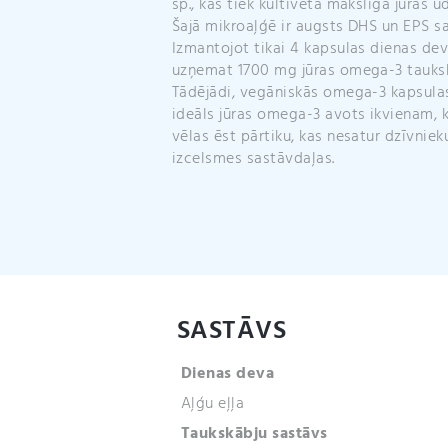
sp., kas tiek kultivēta mākslīgā jūras ūd
Šajā mikroaļģē ir augsts DHS un EPS sa
Izmantojot tikai 4 kapsulas dienas dev
uzņemat 1700 mg jūras omega-3 tauksk
Tādējādi, vegāniskās omega-3 kapsulas
ideāls jūras omega-3 avots ikvienam, 
vēlas ēst pārtiku, kas nesatur dzīvniek
izcelsmes sastāvdaļas.
SASTĀVS
Dienas deva
Aļģu eļļa
Taukskābju sastāvs