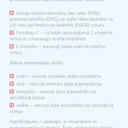
antioksidantus, kas neitralizē brīvos radikāļus:
vīnogu kauliņu ekstrakts, kas satur (95%)
proantocianidīnu (OPC), un zaļās tējas ekstrakts ar
ļoti lielu polifenolu un katehīnu (EGCG) saturu
PureWay-C – vislabāk absorbējamā C vitamīna
forma ar citrusaugļu bioflavonoīdiem
E vitamīns – aizsargā šūnas pret oksidatīvo
stresu
Albion aminoskābju helāti:
cinks – veicina normālas ādas uzturēšanu
varš – veicina normālu ādas pigmentāciju
mangāns – veicina šūnu aizsardzību no
oksidatīvā stresa
selēns – veicina šūnu aizsardzību no oksidatīvā
stresa
Papildinājums ir pabeigts ar minerāliem to