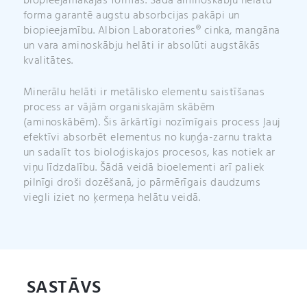
biopieejamākajās formās. Šāda aminoskābju helātu
forma garantē augstu absorbcijas pakāpi un
biopieejamību. Albion Laboratories® cinka, mangāna
un vara aminoskābju helāti ir absolūti augstākās
kvalitātes.
Minerālu helāti ir metālisko elementu saistīšanas
process ar vājām organiskajām skābēm
(aminoskābēm). Šis ārkārtīgi nozīmīgais process ļauj
efektīvi absorbēt elementus no kuņģa-zarnu trakta
un sadalīt tos bioloģiskajos procesos, kas notiek ar
viņu līdzdalību. Šādā veidā bioelementi arī paliek
pilnīgi droši dozēšanā, jo pārmērīgais daudzums
viegli iziet no ķermeņa helātu veidā.
SASTĀVS