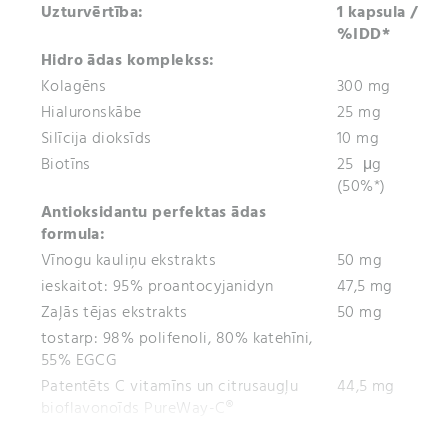
Uzturvērtība:
1 kapsula /
%IDD*
Hidro ādas komplekss:
Kolagēns
300 mg
Hialuronskābe
25 mg
Silīcija dioksīds
10 mg
Biotīns
25 μg
(50%*)
Antioksidantu perfektas ādas
formula:
Vīnogu kauliņu ekstrakts
50 mg
ieskaitot: 95% proantocyjanidyn
47,5 mg
Zaļās tējas ekstrakts
50 mg
tostarp: 98% polifenoli, 80% katehīni,
55% EGCG
Patentēts C vitamīns un citrusaugļu
44,5 mg
bioflavonoīds
PureWay-C®
ieskaitot: vitamīns C
40 mg