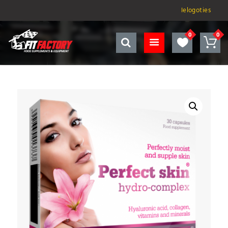
Ielogoties