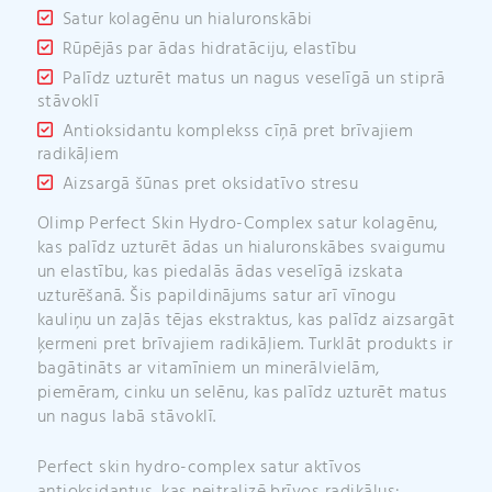
Satur kolagēnu un hialuronskābi
Rūpējās par ādas hidratāciju, elastību
Palīdz uzturēt matus un nagus veselīgā un stiprā
stāvoklī
Antioksidantu komplekss cīņā pret brīvajiem
radikāļiem
Aizsargā šūnas pret oksidatīvo stresu
Olimp Perfect Skin Hydro-Complex satur kolagēnu,
kas palīdz uzturēt ādas un hialuronskābes svaigumu
un elastību, kas piedalās ādas veselīgā izskata
uzturēšanā. Šis papildinājums satur arī vīnogu
kauliņu un zaļās tējas ekstraktus, kas palīdz aizsargāt
ķermeni pret brīvajiem radikāļiem. Turklāt produkts ir
bagātināts ar vitamīniem un minerālvielām,
piemēram, cinku un selēnu, kas palīdz uzturēt matus
un nagus labā stāvoklī.
Perfect skin hydro-complex satur aktīvos