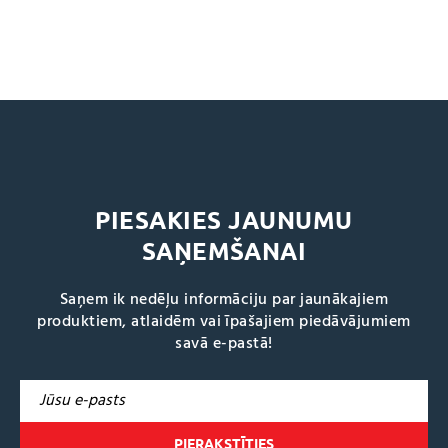
PIESAKIES JAUNUMU
SAŅEMŠANAI
Saņem ik nedēļu informāciju par jaunākajiem
produktiem, atlaidēm vai īpašajiem piedāvājumiem
savā e-pastā!
A