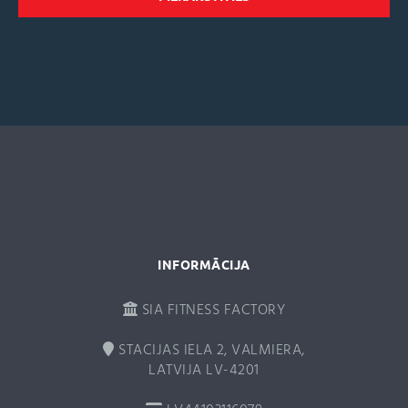
l
t
e
r
n
a
t
i
v
e
:
INFORMĀCIJA
SIA FITNESS FACTORY
STACIJAS IELA 2, VALMIERA,
LATVIJA LV-4201