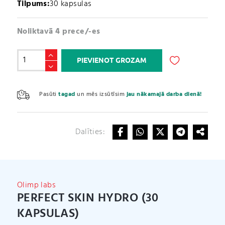
Tilpums:
30 kapsulas
Noliktavā 4 prece/-es
Perfect
PIEVIENOT GROZAM
Skin
Hydro
A
(30
l
Pasūti
tagad
un mēs izsūtīsim
jau nākamajā darba dienā!
kapsulas)
t
daudzums
e
r
Dalīties:
n
a
t
i
v
Olimp labs
e
PERFECT SKIN HYDRO (30
:
KAPSULAS)