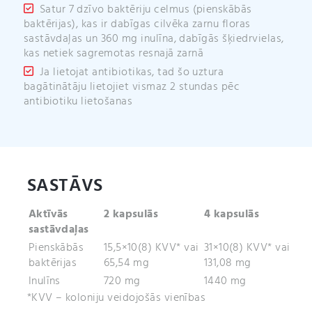
Satur 7 dzīvo baktēriju celmus (pienskābās
baktērijas), kas ir dabīgas cilvēka zarnu floras
sastāvdaļas un 360 mg inulīna, dabīgās šķiedrvielas,
kas netiek sagremotas resnajā zarnā
Ja lietojat antibiotikas, tad šo uztura
bagātinātāju lietojiet vismaz 2 stundas pēc
antibiotiku lietošanas
SASTĀVS
Aktīvās
2 kapsulās
4 kapsulās
sastāvdaļas
Pienskābās
15,5×10(8) KVV* vai
31×10(8) KVV* vai
baktērijas
65,54 mg
131,08 mg
Inulīns
720 mg
1440 mg
*KVV – koloniju veidojošās vienības