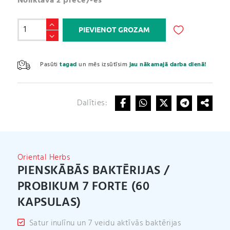
Noliktavā 2 prece/-es
Pienskābās
PIEVIENOT GROZAM
baktērijas
/
A
Probikum
l
Pasūti
tagad
un mēs izsūtīsim
jau nākamajā darba dienā!
7
t
Forte
e
(60
r
kapsulas)
Dalīties:
n
daudzums
a
t
i
v
Oriental Herbs
e
PIENSKĀBĀS BAKTĒRIJAS /
:
PROBIKUM 7 FORTE (60
KAPSULAS)
Satur inulīnu un 7 veidu aktīvās baktērijas