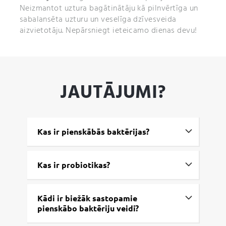
Neizmantot uztura bagātinātāju kā pilnvērtīga un
sabalansēta uzturu un veselīga dzīvesveida
aizvietotāju. Nepārsniegt ieteicamo dienas devu!
JAUTĀJUMI?
Kas ir pienskābās baktērijas?
Kas ir probiotikas?
Kādi ir biežāk sastopamie
pienskābo baktēriju veidi?