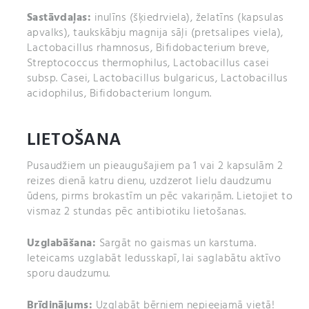
Sastāvdaļas:
inulīns (šķiedrviela), želatīns (kapsulas
apvalks), taukskābju magnija sāļi (pretsalipes viela),
Lactobacillus rhamnosus, Bifidobacterium breve,
Streptococcus thermophilus, Lactobacillus casei
subsp. Casei, Lactobacillus bulgaricus, Lactobacillus
acidophilus, Bifidobacterium longum.
LIETOŠANA
Pusaudžiem un pieaugušajiem pa 1 vai 2 kapsulām 2
reizes dienā katru dienu, uzdzerot lielu daudzumu
ūdens, pirms brokastīm un pēc vakariņām. Lietojiet to
vismaz 2 stundas pēc antibiotiku lietošanas.
Uzglabāšana:
Sargāt no gaismas un karstuma.
Ieteicams uzglabāt ledusskapī, lai saglabātu aktīvo
sporu daudzumu.
Brīdinājums:
Uzglabāt bērniem nepieejamā vietā!