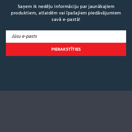
Saņem ik nedēļu informāciju par jaunākajiem
produktiem, atlaidēm vai īpašajiem piedāvājumiem
savā e-pastā!
A
l
t
e
r
n
a
t
i
v
e
: