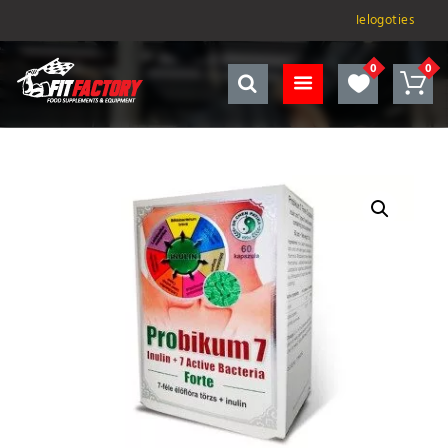
Ielogoties