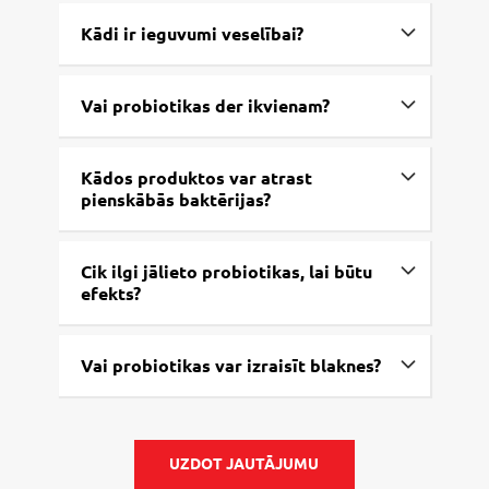
Kādi ir ieguvumi veselībai?
Vai probiotikas der ikvienam?
Kādos produktos var atrast
pienskābās baktērijas?
Cik ilgi jālieto probiotikas, lai būtu
efekts?
Vai probiotikas var izraisīt blaknes?
UZDOT JAUTĀJUMU