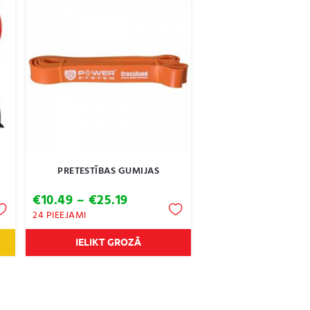
PRETESTĪBAS GUMIJAS
Price
€
10.49
–
€
25.19
range:
24 PIEEJAMI
€10.49
through
IELIKT GROZĀ
€25.19