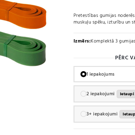
Pretestības gumijas noderēs
muskuļu spēku, izturību un st
Izmērs:
Komplektā 3 gumija
PĒRC V
1 iepakojums
2 iepakojumi
Ietaup
3+ iepakojumi
Ietau