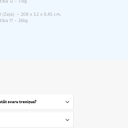
tība 12 – 17kg
3 (Zaļa) – 208 x 3,2 x 0,45 cm,
tība 17 – 26kg
stāt svaru treniņus?