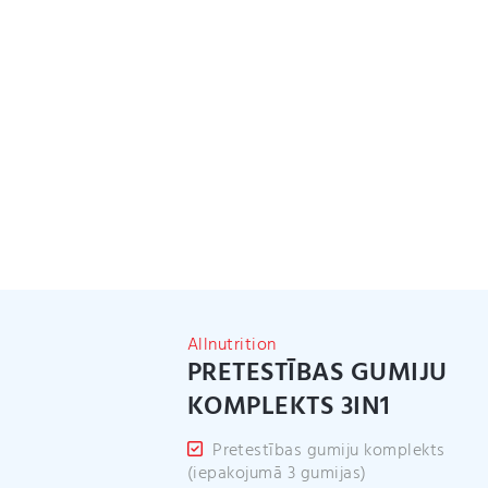
Allnutrition
PRETESTĪBAS GUMIJU
KOMPLEKTS 3IN1
Pretestības gumiju komplekts
(iepakojumā 3 gumijas)