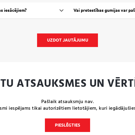
as iesācējiem?
Vai pretestības gumijas var palī
UZDOT JAUTĀJUMU
NTU ATSAUKSMES UN VĒRT
Pašlaik atsauksmju nav.
smi iespējams tikai autorizētiem lietotājiem, kuri iegādājušie
PIESLĒGTIES