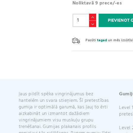
Noliktavā 9 prece/-es
Pretestības
PIEVIENOT
Gumiju
Komplekts
3in1
Pasūti
tagad
un mēs izsūtī
daudzums
ļaus pildīt spēka vingrinājumus bez
Gumij
hantelēm un svara stieņiem. Šī pretestības
gumija ir optimālā garumā, kas ļauj to ērti
Level 
aizkabināt un izmantot dažādiem
pretes
vingrinājumiem visu muskuļu grupu
trenēšanai. Gumijas plakanais profils
Level 