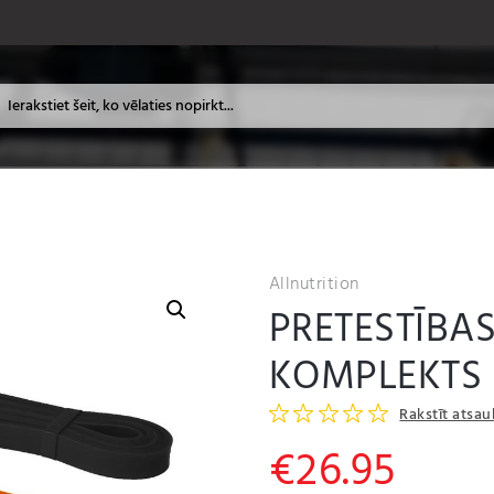
Allnutrition
PRETESTĪBA
KOMPLEKTS 
Rakstīt atsa
€
26.95