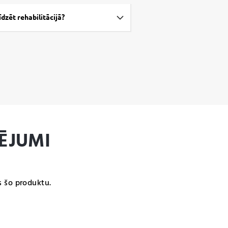
dzēt rehabilitācijā?
ĒJUMI
s šo produktu.