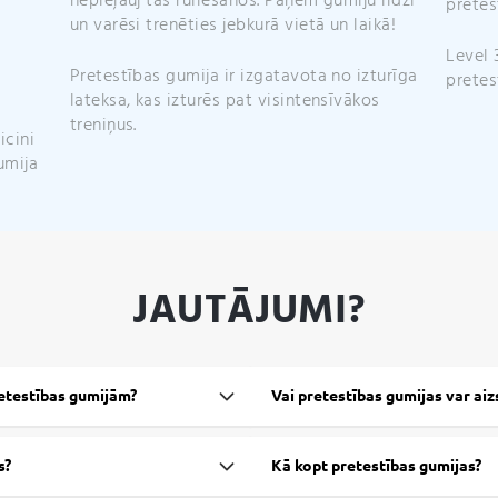
nepieļauj tās rullēšanos. Paņem gumiju līdzi
pretes
un varēsi trenēties jebkurā vietā un laikā!
Level 
Pretestības gumija ir izgatavota no izturīga
pretes
lateksa, kas izturēs pat visintensīvākos
treniņus.
icini
umija
JAUTĀJUMI?
retestības gumijām?
Vai pretestības gumijas var aiz
s?
Kā kopt pretestības gumijas?