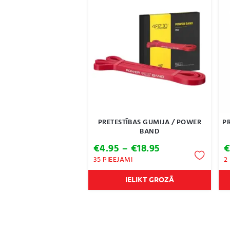
PRETESTĪBAS GUMIJA / POWER
P
BAND
Price
€
4.95
–
€
18.95
range:
35 PIEEJAMI
2
€4.95
through
IELIKT GROZĀ
€18.95