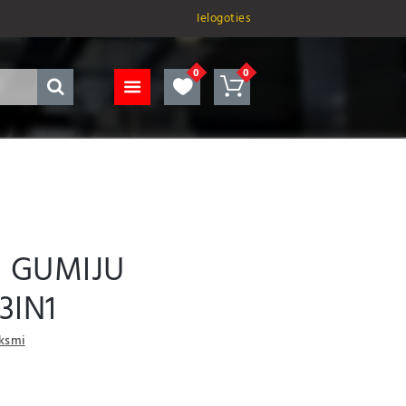
Ielogoties
S GUMIJU
3IN1
uksmi