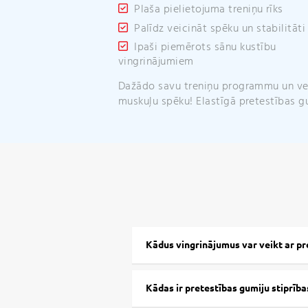
Plaša pielietojuma treniņu rīks
Palīdz veicināt spēku un stabilitāti
Ipaši piemērots sānu kustību
vingrinājumiem
Dažādo savu treniņu programmu un ve
muskuļu spēku! Elastīgā pretestības g
Kādus vingrinājumus var veikt ar p
Kādas ir pretestības gumiju stiprība