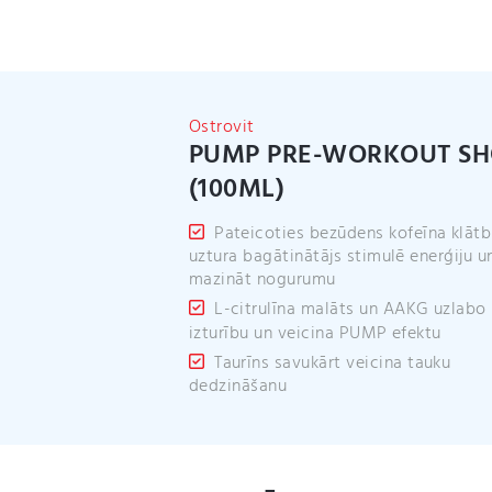
Ostrovit
PUMP PRE-WORKOUT SH
(100ML)
Pateicoties bezūdens kofeīna klātb
uztura bagātinātājs stimulē enerģiju un
mazināt nogurumu
L-citrulīna malāts un AAKG uzlabo
izturību un veicina PUMP efektu
Taurīns savukārt veicina tauku
dedzināšanu