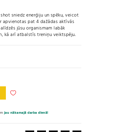
hot sniedz enerģiju un spēku, veicot
 ir apvienotas pat 4 dažādas aktīvās
 palīdzēs jūsu organismam labāk
, kā arī atbalstīs treniņu veiktspēju.
A
l
t
e
sim
jau nākamajā darba dienā!
r
n
a