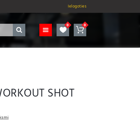
Ielogoties
WORKOUT SHOT
uksmi