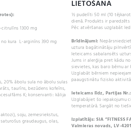
LIETOŠANA
rotes):
½ pudelīti 50 ml (10 tējkarot
dienā. Produkts ir paredzēts
Pēc atvēršanas uzglabāt ledu
-citrulīns 1300 mg
Brīdinājumi:
Nepārsniedziet
, no kura L-arginīns 390 mg
uztura bagātinātāju pilnvērt
Ieteicams sabalansēts uzturs
Jums ir alerģija pret kādu n
sievietes, kas baro bērnu ar 
Uzglabāt bērniem nepieejam
paaugstinātu fizisko aktivitā
ts, 20% ābolu sula no ābolu sulas
rāts, taurīns, bezūdens kofeīns,
Ieteicams līdz,
Partijas Nr.
acesulfāms K; konservanti: kālija
Uzglabājiet šo iepakojumu ci
temperatūrā. Sargāt no tieši
aktozi), soju, zemesriekstus,
Izplatītājs: SIA “FITNESS F
u saturošus graudaugus, olas,
Valmieras novads, LV-420