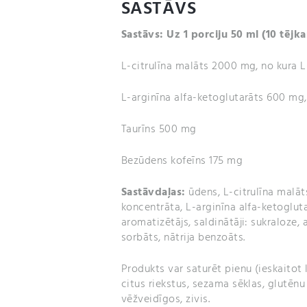
SASTĀVS
Sastāvs: Uz 1 porciju 50
ml (10 tējka
L-citrulīna malāts 2000 mg, no kura L
L-arginīna alfa-ketoglutarāts 600 mg
Taurīns 500 mg
Bezūdens kofeīns 175 mg
Sastāvdaļas:
ūdens, L-citrulīna malā
koncentrāta, L-arginīna alfa-ketogluta
aromatizētājs, saldinātāji: sukraloze, 
sorbāts, nātrija benzoāts.
Produkts var saturēt pienu (ieskaitot l
citus riekstus, sezama sēklas, glutēn
vēžveidīgos, zivis.