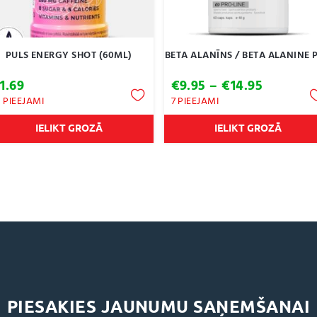
PULS ENERGY SHOT (60ML)
BETA ALANĪNS / BETA ALANINE 
Price
€
1.69
€
9.95
–
€
14.95
range:
1 PIEEJAMI
7 PIEEJAMI
€9.95
through
IELIKT GROZĀ
IELIKT GROZĀ
€14.95
PIESAKIES JAUNUMU SAŅEMŠANAI