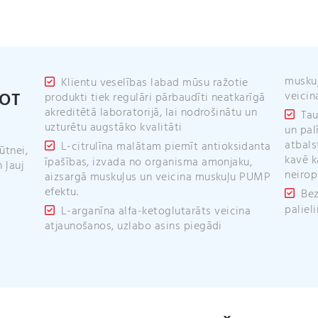
muskuļ
Klientu veselības labad mūsu ražotie
OT
veici
produkti tiek regulāri pārbaudīti neatkarīgā
akreditētā laboratorijā, lai nodrošinātu un
Tau
uzturētu augstāko kvalitāti
un pal
atbals
L-citrulīna malātam piemīt antioksidanta
ūtnei,
kavē 
īpašības, izvada no organisma amonjaku,
 ļauj
neirop
aizsargā muskuļus un veicina muskuļu PUMP
efektu.
Be
paliel
L-arganīna alfa-ketoglutarāts veicina
atjaunošanos, uzlabo asins piegādi