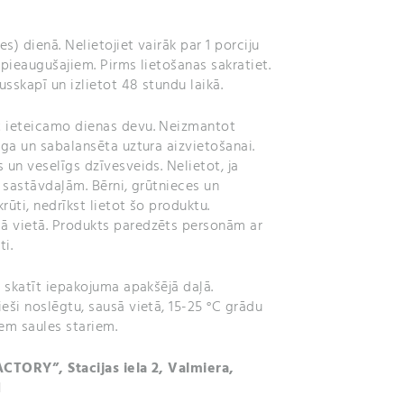
es) dienā. Nelietojiet vairāk par 1 porciju
 pieaugušajiem. Pirms lietošanas sakratiet.
sskapī un izlietot 48 stundu laikā.
 ieteicamo dienas devu. Neizmantot
īga un sabalansēta uztura aizvietošanai.
 un veselīgs dzīvesveids. Nelietot, ja
o sastāvdaļām. Bērni, grūtnieces un
krūti, nedrīkst lietot šo produktu.
ā vietā. Produkts paredzēts personām ar
ti.
:
skatīt iepakojuma apakšējā daļā.
eši noslēgtu, sausā vietā, 15-25 °C grādu
em saules stariem.
ACTORY”, Stacijas iela 2, Valmiera,
1