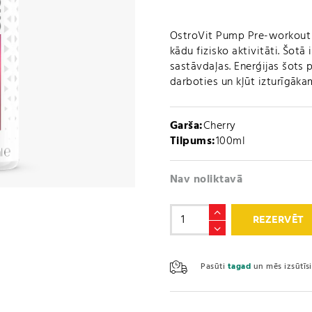
OstroVit Pump Pre-workout s
kādu fizisko aktivitāti. Šotā
sastāvdaļas. Enerģijas šots
darboties un kļūt izturīgākam
Garša:
Cherry
Tilpums:
100ml
Nav noliktavā
Pump
REZERVĒT
Pre-
workout
SHOT
Pasūti
tagad
un mēs izsūtī
(100ml)
daudzums