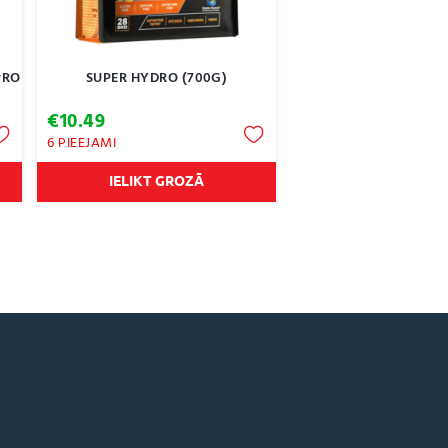
PRO
SUPER HYDRO (700G)
€
10.49
6 PIEEJAMI
IELIKT GROZĀ