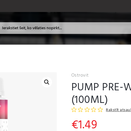
Ostrovit
PUMP PRE-
(100ML)
Rakstīt atsa
€
1.49