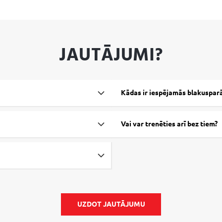
JAUTĀJUMI?
Kādas ir iespējamās blakuspar
Vai var trenēties arī bez tiem?
UZDOT JAUTĀJUMU