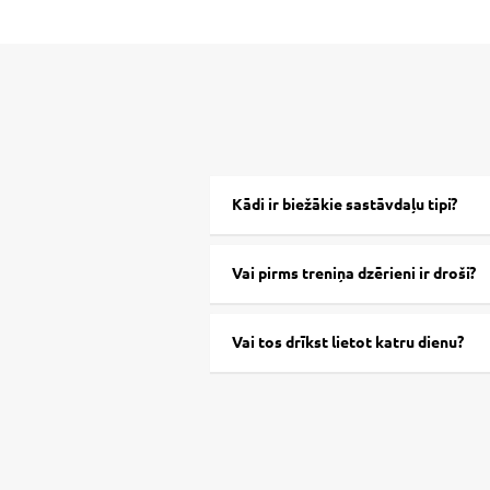
Kādi ir biežākie sastāvdaļu tipi?
Vai pirms treniņa dzērieni ir droši?
Vai tos drīkst lietot katru dienu?