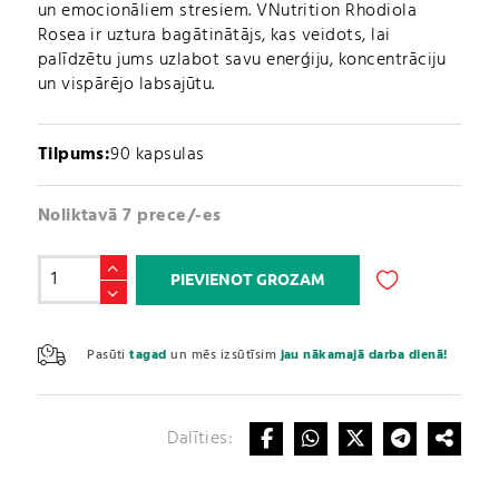
un emocionāliem stresiem. VNutrition Rhodiola
Rosea ir uztura bagātinātājs, kas veidots, lai
palīdzētu jums uzlabot savu enerģiju, koncentrāciju
un vispārējo labsajūtu.
Tilpums:
90 kapsulas
Noliktavā 7 prece/-es
Rožainā
PIEVIENOT GROZAM
Rodiola
/
A
Rhodiola
l
Pasūti
tagad
un mēs izsūtīsim
jau nākamajā darba dienā!
Rosea
t
(90
e
kapsulas)
r
daudzums
Dalīties:
n
a
t