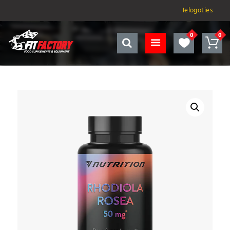
Ielogoties