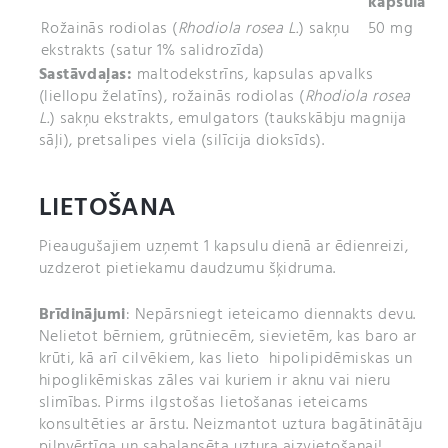
kapsula
Rožainās rodiolas (
Rhodiola rosea L.
) sakņu
50 mg
ekstrakts (satur 1% salidrozīda)
Sastāvdaļas:
maltodekstrīns, kapsulas apvalks
(liellopu želatīns), rožainās rodiolas (
Rhodiola rosea
L.
) sakņu ekstrakts, emulgators (taukskābju magnija
sāļi), pretsalipes viela (silīcija dioksīds).
LIETOŠANA
Pieaugušajiem uzņemt 1 kapsulu dienā ar ēdienreizi,
uzdzerot pietiekamu daudzumu šķidruma.
Brīdinājumi
: Nepārsniegt ieteicamo diennakts devu.
Nelietot bērniem, grūtniecēm, sievietēm, kas baro ar
krūti, kā arī cilvēkiem, kas lieto hipolipidēmiskas un
hipoglikēmiskas zāles vai kuriem ir aknu vai nieru
slimības. Pirms ilgstošas lietošanas ieteicams
konsultēties ar ārstu. Neizmantot uztura bagātinātāju
pilnvērtīga un sabalansēta uztura aizvietošanai!