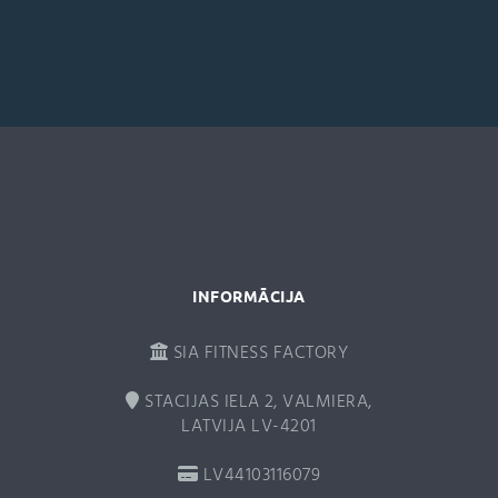
t
e
r
n
a
t
i
v
e
:
INFORMĀCIJA
SIA FITNESS FACTORY
STACIJAS IELA 2, VALMIERA,
LATVIJA LV-4201
LV44103116079