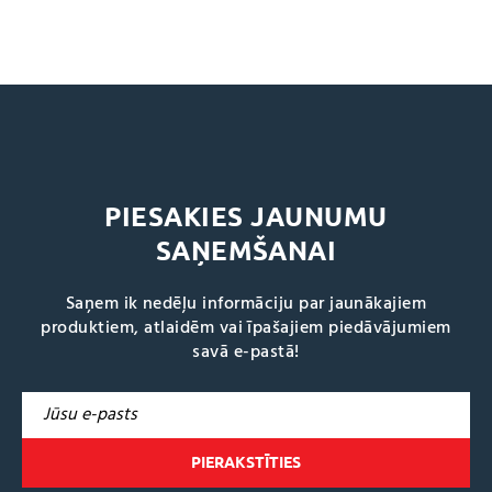
PIESAKIES JAUNUMU
SAŅEMŠANAI
Saņem ik nedēļu informāciju par jaunākajiem
produktiem, atlaidēm vai īpašajiem piedāvājumiem
savā e-pastā!
A
l