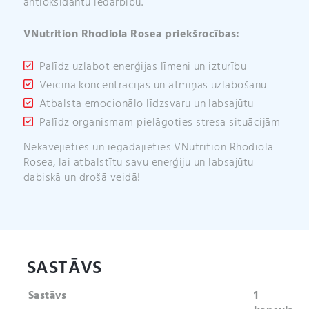
antioksidantu iedarbību.
VNutrition Rhodiola Rosea priekšrocības:
Palīdz uzlabot enerģijas līmeni un izturību
Veicina koncentrācijas un atmiņas uzlabošanu
Atbalsta emocionālo līdzsvaru un labsajūtu
Palīdz organismam pielāgoties stresa situācijām
Nekavējieties un iegādājieties VNutrition Rhodiola
Rosea, lai atbalstītu savu enerģiju un labsajūtu
dabiskā un drošā veidā!
SASTĀVS
Sastāvs
1