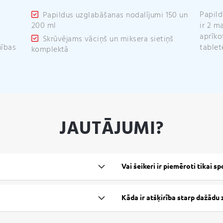
Papild
Papildus uzglabāšanas nodalījumi 150 un
ir 2 m
200 ml
aprīko
Skrūvējams vāciņš un miksera sietiņš
nības
tablet
komplektā
JAUTĀJUMI?
Vai šeikeri ir piemēroti tikai s
Kāda ir atšķirība starp dažādu