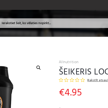
Allnutrition
ŠEIKERIS LO
Rakstīt atsa
€
4.95