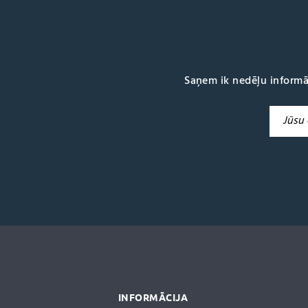
Saņem ik nedēļu informā
A
l
t
e
r
n
a
t
i
v
e
:
INFORMĀCIJA