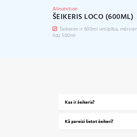
Allnutrition
ŠEIKERIS LOCO (600ML)
Šeikerim ir 600ml ietilpība, mērvie
līdz 500ml
Kas ir šeikeris?
Kā pareizi lietot šeikeri?