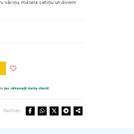
gru vāciņu, miksera sietiņu un diviem
A
l
t
e
sim
jau nākamajā darba dienā!
r
n
a
Dalīties:
t
i
v
e