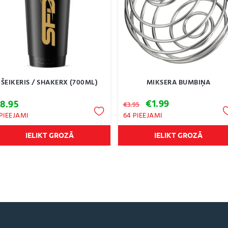
MIKSERA BUMBIŅA
ŠEIKERIS / SHAKERX (700ML)
Original
Current
€
1.99
€
8.95
€
3.95
price
price
 PIEEJAMI
64 PIEEJAMI
was:
is:
€3.95.
€1.99.
IELIKT GROZĀ
IELIKT GROZĀ