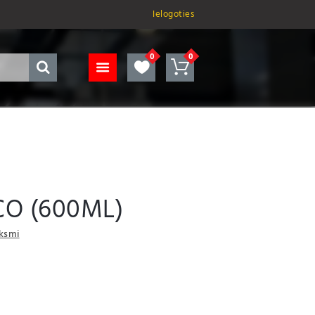
Ielogoties
CO (600ML)
uksmi