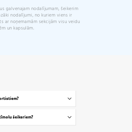
:
us galvenajam nodalījumam, šeikerim
azāki nodalījumi, no kuriem viens ir
ts ar noņemamām sekcijām visu veidu
ēm un kapsulām.
portistiem?
 zīmolu šeikeriem?