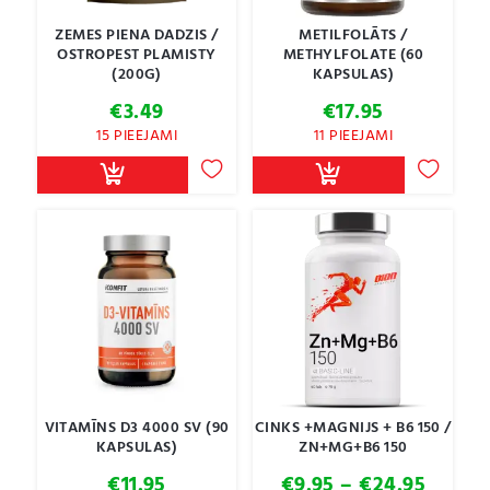
ZEMES PIENA DADZIS /
METILFOLĀTS /
OSTROPEST PLAMISTY
METHYLFOLATE (60
(200G)
KAPSULAS)
€
3.49
€
17.95
15 PIEEJAMI
11 PIEEJAMI
VITAMĪNS D3 4000 SV (90
CINKS +MAGNIJS + B6 150 /
KAPSULAS)
ZN+MG+B6 150
Price
€
11.95
€
9.95
–
€
24.95