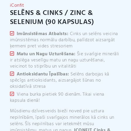
v
iConfit
e
SELĒNS & CINKS / ZINC &
:
SELENIUM (90 KAPSULAS)
Imūnsistēmas Atbalsts:
Cinks un selēns veicina
imūnsistēmas normālu darbību, palīdzot aizsargāt
ķermeni pret vides stresoriem
Matu un Nagu Uzturēšana:
Šie svarīgie minerāli
ir atslēga veselīgu matu un nagu uzturēšanai,
veicinot to stiprību un vitalitāti
Antioksidantu Īpašības:
Selēns darbojas kā
spēcīgs antioksidants, aizsargājot šūnas no
oksidatīvā stresa
Viena burka pietiek 90 dienām. Tikai viena
kapsula dienā!
Mūsdienu dzīvesveids bieži noved pie uztura
nepilnībām, īpaši svarīgajos minerālos kā cinks un
selēns. Šīs nepilnības var ietekmēt mūsu
imūnsistēmu, matus un nagus.
ICONFIT Cinks &