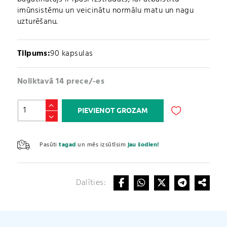
imūnsistēmu un veicinātu normālu matu un nagu
uzturēšanu.
Tilpums:
90 kapsulas
Noliktavā 14 prece/-es
Selēns
PIEVIENOT GROZAM
&
Cinks
A
/
l
Pasūti
tagad
un mēs izsūtīsim
jau šodien!
Zinc
t
&
e
Selenium
r
(90
Dalīties:
n
kapsulas)
a
daudzums
t
i