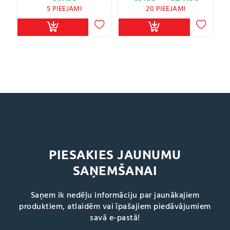
range:
5 PIEEJAMI
20 PIEEJAMI
€9.95
throu
€24.9
PIESAKIES JAUNUMU
SAŅEMŠANAI
Saņem ik nedēļu informāciju par jaunākajiem
produktiem, atlaidēm vai īpašajiem piedāvājumiem
savā e-pastā!