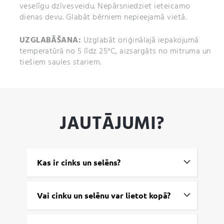
veselīgu dzīvesveidu. Nepārsniedziet ieteicamo
dienas devu. Glabāt bērniem nepieejamā vietā.
UZGLABĀŠANA:
Uzglabāt oriģinālajā iepakojumā
temperatūrā no 5 līdz 25°C, aizsargāts no mitruma un
tiešiem saules stariem.
JAUTĀJUMI?
Kas ir cinks un selēns?
Vai cinku un selēnu var lietot kopā?