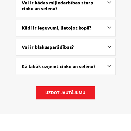
Vai ir kādas mijiedarbības starp
cinku un selēnu?
Kādi ir ieguvumi, lietojot kopā?
Vai ir blakusparādības?
Kā labāk uzņemt cinku un selēnu?
UZDOT JAUTĀJUMU