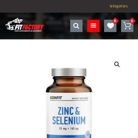
Ielogoties