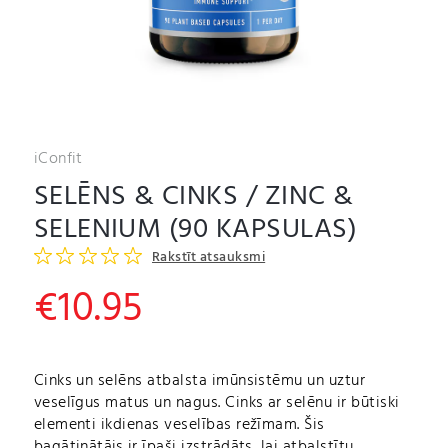
iConfit
SELĒNS & CINKS / ZINC &
SELENIUM (90 KAPSULAS)
Rakstīt atsauksmi
€
10.95
Cinks un selēns atbalsta imūnsistēmu un uztur
veselīgus matus un nagus. Cinks ar selēnu ir būtiski
elementi ikdienas veselības režīmam. Šis
bagātinātājs ir īpaši izstrādāts, lai atbalstītu