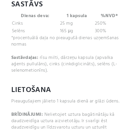
SASTĀVS
Dienas deva:
1 kapsula
%NVD*
Cinks
25 mg
250%
Selēns
165 μg
300%
*procentuālā daļa no pieaugušā dienas uzņemšanas
normas
Sastāvdaļas:
rīsu milti, dārzeņu kapsula (apvalka
aģents pullulāns), cinks (cinkdiglicināts), selēns (L-
selenometionīns).
LIETOŠANA
Pieaugušajiem jālieto 1 kapsula dienā ar glāzi ūdens.
BRĪDINĀJUMI:
Nelietojiet uztura bagātinātāju kā
daudzveidīga uztura aizvietotāju. Ir svarīgi ēst
daudzveidīgu un līdzsvarotu uzturu un uzturēt