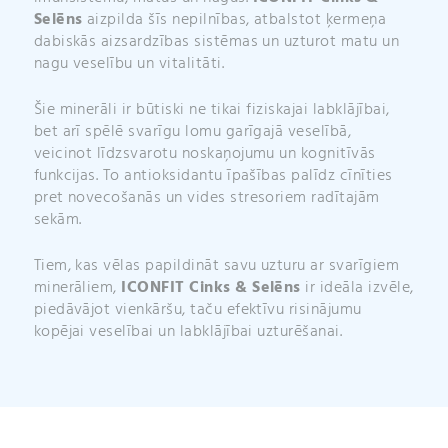
Selēns
aizpilda šīs nepilnības, atbalstot ķermeņa
dabiskās aizsardzības sistēmas un uzturot matu un
nagu veselību un vitalitāti.
Šie minerāli ir būtiski ne tikai fiziskajai labklājībai,
bet arī spēlē svarīgu lomu garīgajā veselībā,
veicinot līdzsvarotu noskaņojumu un kognitīvās
funkcijas. To antioksidantu īpašības palīdz cīnīties
pret novecošanās un vides stresoriem radītajām
sekām.
Tiem, kas vēlas papildināt savu uzturu ar svarīgiem
minerāliem,
ICONFIT Cinks & Selēns
ir ideāla izvēle,
piedāvājot vienkāršu, taču efektīvu risinājumu
kopējai veselībai un labklājībai uzturēšanai.