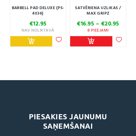
BARBELL PAD DELUXE (PS-
SATVĒRIENA UZLIKAS /
4036)
MAX GRIPZ
Price
€
12.95
€
16.95
–
€
20.95
range
NAV NOLIKTAVĀ
8 PIEEJAMI
€16.9
throu
€20.9
PIESAKIES JAUNUMU
SAŅEMŠANAI