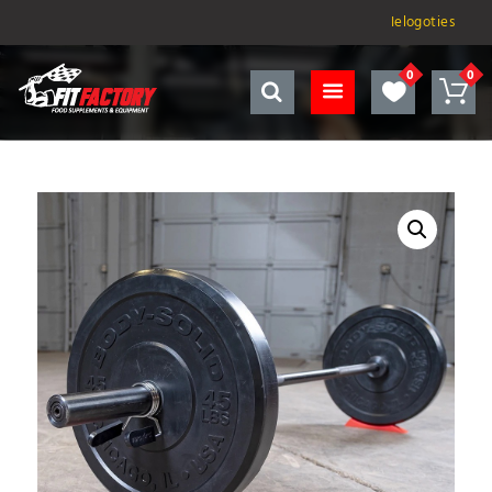
Ielogoties