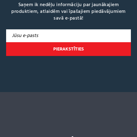
Saņem ik nedēļu informāciju par jaunākajiem
produktiem, atlaidēm vai īpašajiem piedāvājumiem
savā e-pastā!
A
l
t
e
r
n
a
t
i
v
e
: