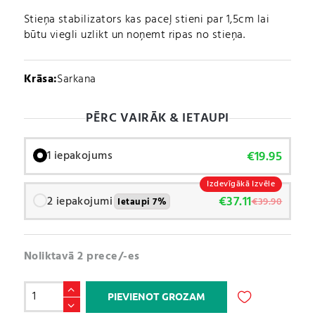
Stieņa stabilizators kas paceļ stieni par 1,5cm lai
būtu viegli uzlikt un noņemt ripas no stieņa.
Krāsa:
Sarkana
PĒRC VAIRĀK & IETAUPI
€
19.95
1 iepakojums
Izdevīgākā Izvēle
€
37.11
2 iepakojumi
€
39.90
Ietaupi 7%
Noliktavā 2 prece/-es
Stieņa
PIEVIENOT GROZAM
Stabilizators