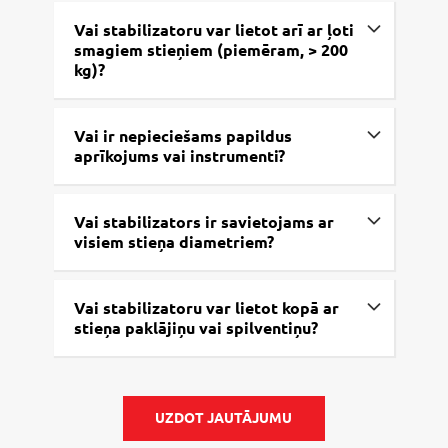
Vai stabilizatoru var lietot arī ar ļoti
smagiem stieņiem (piemēram, > 200
kg)?
Vai ir nepieciešams papildus
aprīkojums vai instrumenti?
Vai stabilizators ir savietojams ar
visiem stieņa diametriem?
Vai stabilizatoru var lietot kopā ar
stieņa paklājiņu vai spilventiņu?
UZDOT JAUTĀJUMU