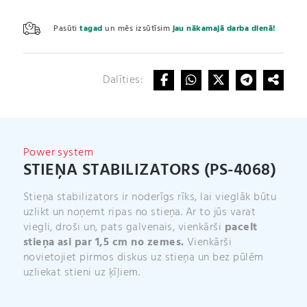
(PS-
A
4068)
l
Pasūti
tagad
un mēs izsūtīsim
jau nākamajā darba dienā!
daudzums
t
e
r
Dalīties:
n
a
t
i
v
Power system
e
STIEŅA STABILIZATORS (PS-4068)
:
Stieņa stabilizators ir noderīgs rīks, lai vieglāk būtu
uzlikt un noņemt ripas no stieņa. Ar to jūs varat
viegli, droši un, pats galvenais, vienkārši
pacelt
stieņa asi par 1,5 cm no zemes.
Vienkārši
novietojiet pirmos diskus uz stieņa un bez pūlēm
uzliekat stieni uz ķīļiem.