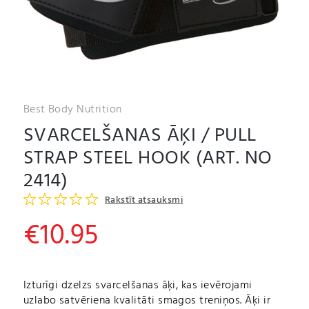
Best Body Nutrition
SVARCELŠANAS ĀĶI / PULL
STRAP STEEL HOOK (ART. NO
2414)
Rakstīt atsauksmi
€
10.95
Izturīgi dzelzs svarcelšanas āķi, kas ievērojami
uzlabo satvēriena kvalitāti smagos treniņos. Āķi ir