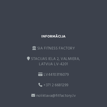
t
i
v
e
:
INFORMĀCIJA
SIA FITNESS FACTORY
STACIJAS IELA 2, VALMIERA,
LATVIJA LV-4201
LV44103116079
+371 2 6681299
noliktava@fitfactory.lv