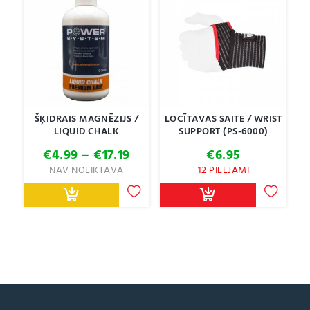
ŠĶIDRAIS MAGNĒZIJS /
LOCĪTAVAS SAITE / WRIST
LIQUID CHALK
SUPPORT (PS-6000)
Price
€
4.99
–
€
17.19
€
6.95
range:
NAV NOLIKTAVĀ
12 PIEEJAMI
€4.99
through
€17.19