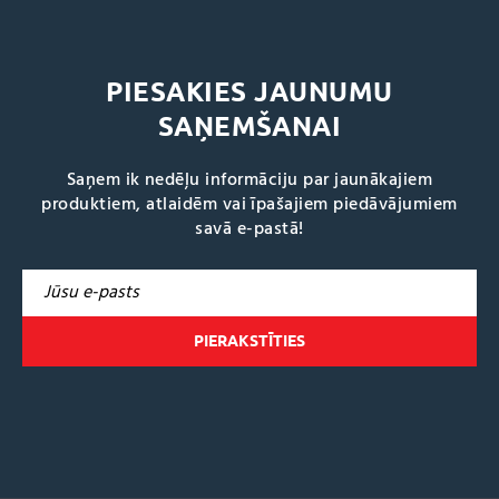
PIESAKIES JAUNUMU
SAŅEMŠANAI
Saņem ik nedēļu informāciju par jaunākajiem
produktiem, atlaidēm vai īpašajiem piedāvājumiem
savā e-pastā!
A
l
t
e
r
n
a