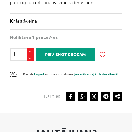
parocīgi un ērti. Viens izmērs der visiem.
Krāsa:
Melna
Noliktavā 1 prece/-es
Svarcelšanas
PIEVIENOT GROZAM
Āķi
/
A
Pull
l
Pasūti
tagad
un mēs izsūtīsim
jau nākamajā darba dienā!
Strap
t
Steel
e
Hook
r
(Art.
Dalīties:
n
NO
a
2414)
t
daudzums
i
v
e