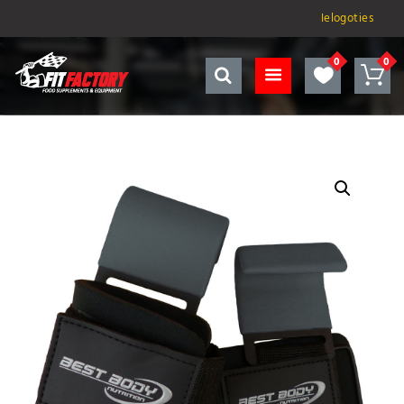
Ielogoties