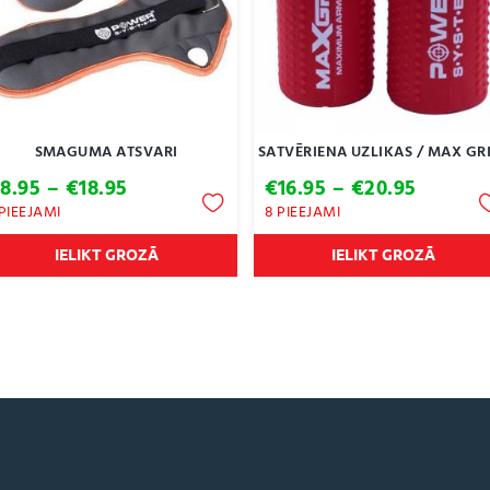
SMAGUMA ATSVARI
SATVĒRIENA UZLIKAS / MAX GR
Price
Price
€
8.95
–
€
18.95
€
16.95
–
€
20.95
range:
range:
 PIEEJAMI
8 PIEEJAMI
€8.95
€16.95
through
throug
IELIKT GROZĀ
IELIKT GROZĀ
€18.95
€20.95