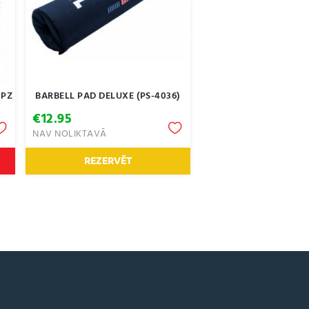
IPZ
BARBELL PAD DELUXE (PS-4036)
€
12.95
NAV NOLIKTAVĀ
h
REZERVĒT