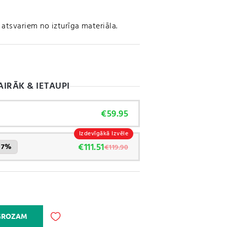
atsvariem no izturīga materiāla.
AIRĀK & IETAUPI
€
59.95
Izdevīgākā Izvēle
€
111.51
i 7%
€
119.90
A
 GROZAM
l