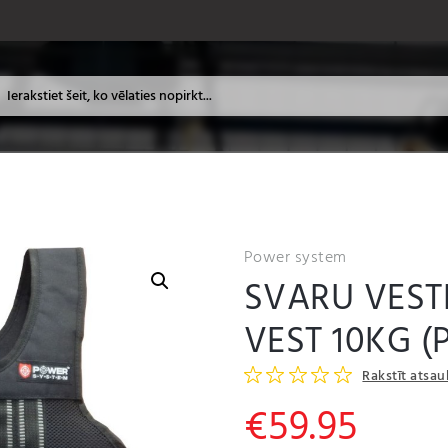
Power system
SVARU VEST
VEST 10KG (
Rakstīt atsa
€
59.95