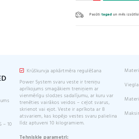
/
Weighted
Pasūti
tagad
un mēs izsūtī
Vest
10kg
(PS-
4049)
daudzums
Materi
Krūškurvja apkārtmēra regulēšana
ED
Power System svaru veste ir treniņu
Viegl
aprīkojums smagākiem treniņiem ar
vienmērīgu slodzes sadalījumu, ar kuru var
Materi
ījums
trenēties vairākos veidos – ceļot svarus,
skrienot vai ejot. Veste ir aprīkota ar 8
Maksim
atsvariem, kas kopējo vestes svaru palielina
līdz aptuveni 10 kilogramiem.
5 – 10
Tehniskie parametri: