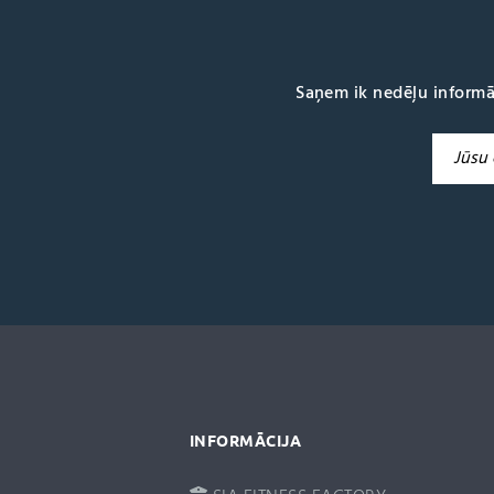
Saņem ik nedēļu informā
A
l
t
e
r
n
a
t
i
v
e
:
INFORMĀCIJA