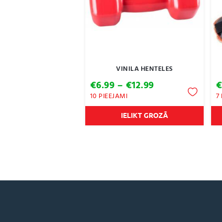
VINILA HENTELES
Price
€
6.99
–
€
12.99
range:
10 PIEEJAMI
7
€6.99
through
IELIKT GROZĀ
€12.99