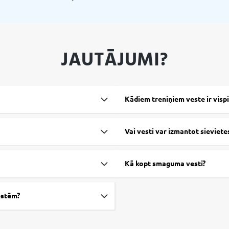
JAUTĀJUMI?
Kādiem treniņiem veste ir vis
Vai vesti var izmantot sieviete
Kā kopt smaguma vesti?
estēm?