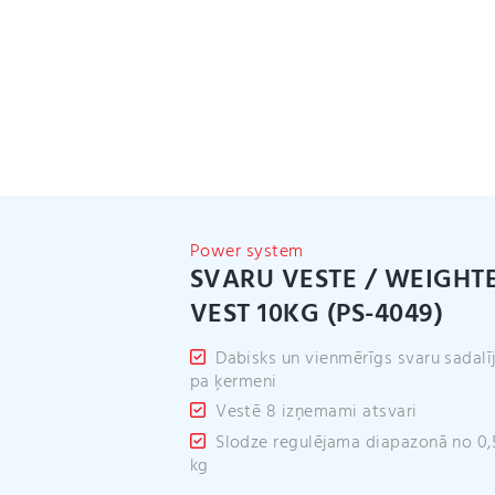
Power system
SVARU VESTE / WEIGHT
VEST 10KG (PS-4049)
Dabisks un vienmērīgs svaru sadal
pa ķermeni
Vestē 8 izņemami atsvari
Slodze regulējama diapazonā no 0,
kg