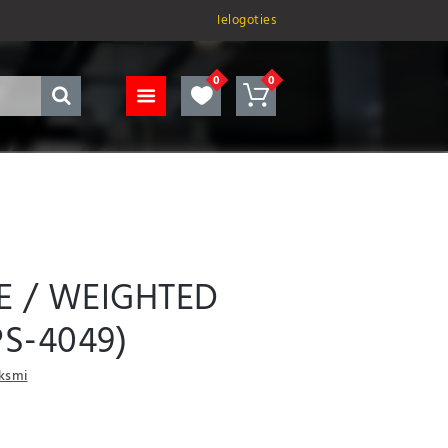
Ielogoties
E / WEIGHTED
PS-4049)
uksmi