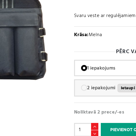
Svaru veste ar regulējamiem 
Krāsa:
Melna
PĒRC V
1 iepakojums
2 iepakojumi
Ietaup
Noliktavā 2 prece/-es
Svaru
PIEVIENOT
veste