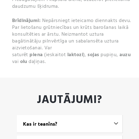
daudzumu šķidruma
.
Brīdinājumi:
Nepārsniegt ieteicamo diennakts devu.
Par lietošanu grūtniecības un krūts barošanas laikā
konsultēties ar ārstu. Neizmantot uztura
bagātinātāju pilnvērtīga un sabalansēta uztura
aizvietošanai.
Var
saturēt
piena
(ieskaitot
laktozi
),
sojas
pupiņu,
auzu
vai
olu
daļiņas.
JAUTĀJUMI?
Kas ir teanīns?