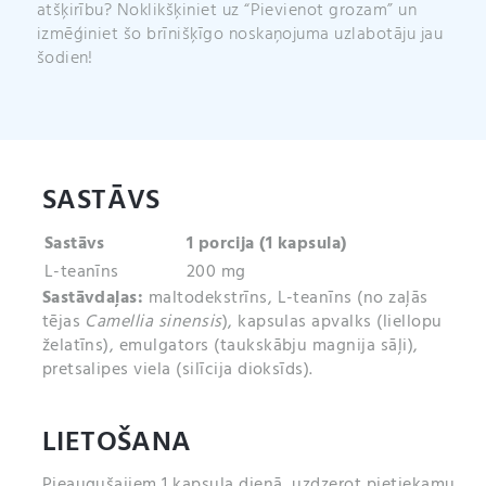
atšķirību? Noklikšķiniet uz “Pievienot grozam” un
izmēģiniet šo brīnišķīgo noskaņojuma uzlabotāju jau
šodien!
SASTĀVS
Sastāvs
1 porcija (1 kapsula)
L-teanīns
200 mg
Sastāvdaļas:
maltodekstrīns, L-teanīns (no zaļās
tējas
Camellia sinensis
), kapsulas apvalks (liellopu
želatīns), emulgators (taukskābju magnija sāļi),
pretsalipes viela (silīcija dioksīds).
LIETOŠANA
Pieaugušajiem 1 kapsula dienā,
uzdzerot pietiekamu