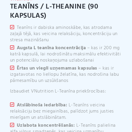
e
TEANĪNS / L-THEANINE (90
:
KAPSULAS)
Teanīns ir dabiska aminoskābe, kas atrodama
zaļajā tējā, kas veicina relaksāciju, koncentrāciju un
stresa mazināšanu
Augsta L teanīna koncentrācija
– kas ir 200 mg
katrā kapsulā, lai nodrošinātu maksimālu efektivitāti
un potenciālu noskaņojuma uzlabošanai
Ērtas un viegli uzņemamas kapsulas
– kas ir
izgatavotas no liellopu želatīna, kas nodrošina labu
pārnesamību un uzsūkšanos
Izbaudiet VNutrition L-Teanīna priekšrocības:
Atslābinoša iedarbība:
L-Teanīns veicina
relaksāciju bez miegainības, palīdzot jums justies
mierīgam un atslābinātam.
Uzlabota koncentrēšanās:
L-Teanīns palielina
alfa viļņus smadzenēs, kas veicina uzmanību,