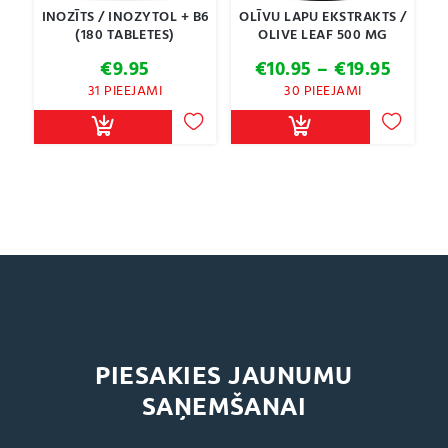
INOZĪTS / INOZYTOL + B6
OLĪVU LAPU EKSTRAKTS /
(180 TABLETES)
OLIVE LEAF 500 MG
Price
€
9.95
€
10.95
–
€
19.95
range:
31 PIEEJAMI
30 PIEEJAMI
€10.95
throu
€19.95
PIESAKIES JAUNUMU
SAŅEMŠANAI