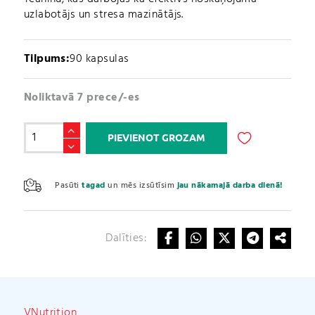
uzlabotājs un stresa mazinātājs.
Tilpums:
90 kapsulas
Noliktavā 7 prece/-es
Teanīns
PIEVIENOT GROZAM
/
L-
A
Theanine
l
Pasūti
tagad
un mēs izsūtīsim
jau nākamajā darba dienā!
(90
t
kapsulas)
e
daudzums
r
Dalīties:
n
a
t
i
v
VNutrition