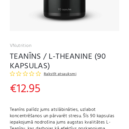
VNutrition
TEANĪNS / L-THEANINE (90
KAPSULAS)
Rakstīt atsauksmi
€
12.95
Teanīns palīdz jums atslābināties, uzlabot
koncentrēšanos un pārvarēt stresu. Šīs 90 kapsulas
iepakojumā nodrošina jums augstas kvalitātes L-
Teanīnu, kas darbojas kā efektīvs noskaņojuma