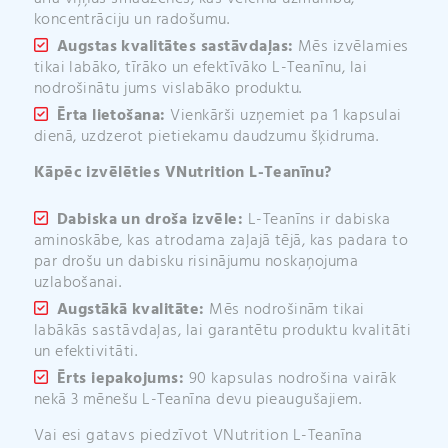
koncentrāciju un radošumu.
Augstas kvalitātes sastāvdaļas:
Mēs izvēlamies
tikai labāko, tīrāko un efektīvāko L-Teanīnu, lai
nodrošinātu jums vislabāko produktu.
Ērta lietošana:
Vienkārši uzņemiet pa 1 kapsulai
dienā, uzdzerot pietiekamu daudzumu šķidruma.
Kāpēc izvēlēties VNutrition L-Teanīnu?
Dabiska un droša izvēle:
L-Teanīns ir dabiska
aminoskābe, kas atrodama zaļajā tējā, kas padara to
par drošu un dabisku risinājumu noskaņojuma
uzlabošanai.
Augstākā kvalitāte:
Mēs nodrošinām tikai
labākās sastāvdaļas, lai garantētu produktu kvalitāti
un efektivitāti.
Ērts iepakojums:
90 kapsulas nodrošina vairāk
nekā 3 mēnešu L-Teanīna devu pieaugušajiem.
Vai esi gatavs piedzīvot VNutrition L-Teanīna