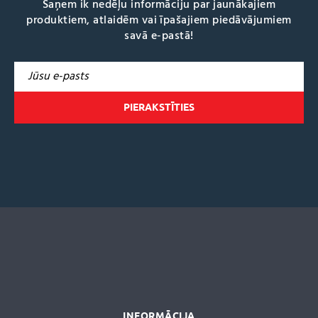
Saņem ik nedēļu informāciju par jaunākajiem
produktiem, atlaidēm vai īpašajiem piedāvājumiem
savā e-pastā!
A
l
t
e
r
n
a
t
i
v
e
:
INFORMĀCIJA