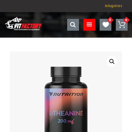
Ielogoties