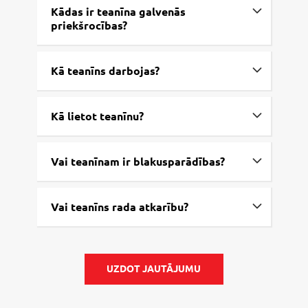
Kādas ir teanīna galvenās
priekšrocības?
Kā teanīns darbojas?
Kā lietot teanīnu?
Vai teanīnam ir blakusparādības?
Vai teanīns rada atkarību?
UZDOT JAUTĀJUMU