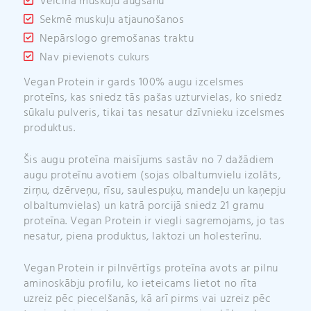
Veicina muskuļu augšanu
Sekmē muskuļu atjaunošanos
Nepārslogo gremošanas traktu
Nav pievienots cukurs
Vegan Protein ir gards 100% augu izcelsmes
proteīns, kas sniedz tās pašas uzturvielas, ko sniedz
sūkalu pulveris, tikai tas nesatur dzīvnieku izcelsmes
produktus.
Šis augu proteīna maisījums sastāv no 7 dažādiem
augu proteīnu avotiem (sojas olbaltumvielu izolāts,
zirņu, dzērveņu, rīsu, saulespuķu, mandeļu un kaņepju
olbaltumvielas)
un katrā porcijā sniedz 21 gramu
proteīna. Vegan Protein ir viegli sagremojams, jo tas
nesatur, piena produktus, laktozi un holesterīnu.
Vegan Protein ir pilnvērtīgs proteīna avots ar pilnu
aminoskābju profilu, ko ieteicams lietot no rīta
uzreiz pēc piecelšanās, kā arī pirms vai uzreiz pēc