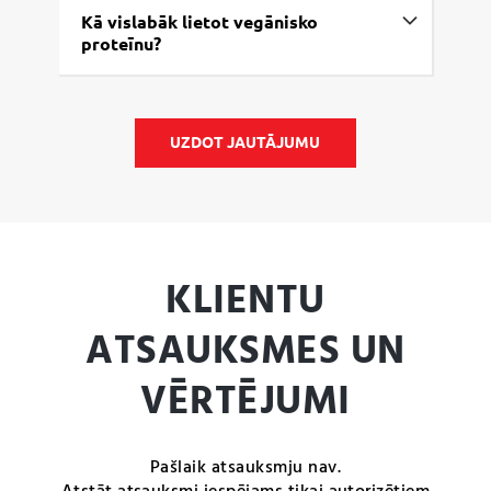
Kā vislabāk lietot vegānisko
proteīnu?
UZDOT JAUTĀJUMU
KLIENTU
ATSAUKSMES UN
VĒRTĒJUMI
Pašlaik atsauksmju nav.