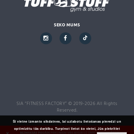
SEKO MUMS
SIA “FITNESS FACTORY” © 2019-2026 All Rights
Reserved.
Šī vietne izmanto sīkdatnes, lai uzlabotu lietošanas pieredzi un
optimizētu tās darbību. Turpinot lietot šo vietni, Jūs piekrītiet
×
BEZMAKSAS PIEGĀDE
PIRKUMIEM VIRS 40 EUR UZ OMNIVA PAKOMĀTIEM,