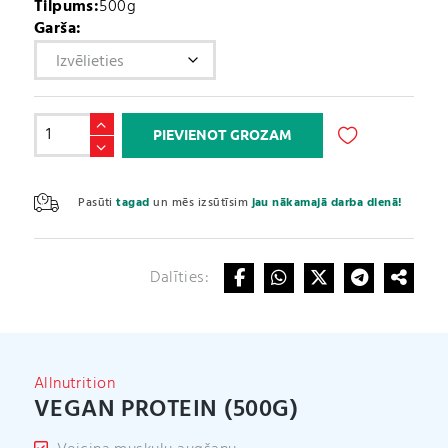
Tilpums:
500g
Garša:
Vegan
PIEVIENOT GROZAM
Protein
(500g)
A
daudzums
l
Pasūti
tagad
un mēs izsūtīsim
jau nākamajā darba dienā!
t
e
r
Dalīties:
n
a
t
i
v
Allnutrition
e
VEGAN PROTEIN (500G)
: