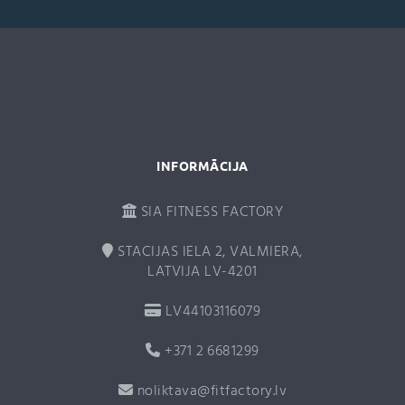
a
t
i
v
e
:
INFORMĀCIJA
SIA FITNESS FACTORY
STACIJAS IELA 2, VALMIERA,
LATVIJA LV-4201
LV44103116079
+371 2 6681299
noliktava@fitfactory.lv