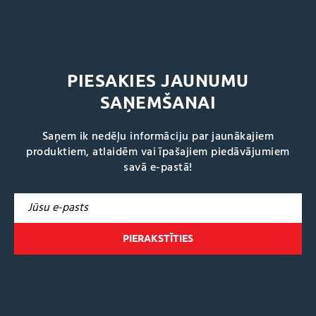
PIESAKIES JAUNUMU
SAŅEMŠANAI
Saņem ik nedēļu informāciju par jaunākajiem
produktiem, atlaidēm vai īpašajiem piedāvājumiem
savā e-pastā!
A
l
t
e
r
n