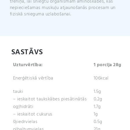
treniņa, lai sniegtu organismam aminoskābes, kas
nepieciešamas muskuļu atjaunošanās procesam un
fiziskā snieguma uzlabošanai.
SASTĀVS
Uzturvērtība:
1 porcija 28g
Enerģētiskā vērtība
106kcal
tauki
1.5g
– ieskaitot taukskābes piesātinātās
0.2g
ogļhidrāti
1.7g
– ieskaitot cukurus
1g
šķiedrvielas
0.5g
olbaltumvielas
21g