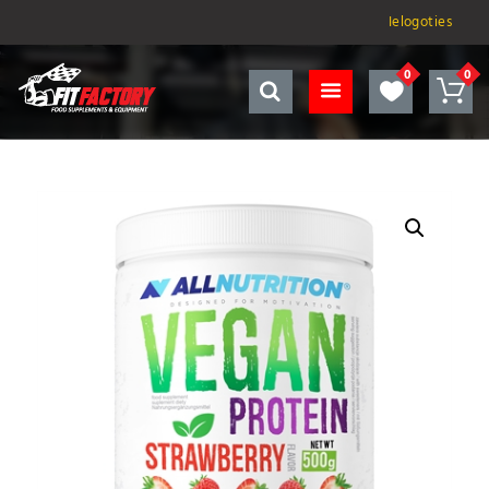
Ielogoties