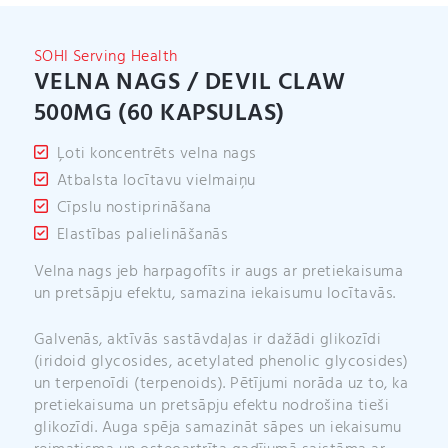
t
i
v
SOHI Serving Health
e
VELNA NAGS / DEVIL CLAW
:
500MG (60 KAPSULAS)
Ļoti koncentrēts velna nags
Atbalsta locītavu vielmaiņu
Cīpslu nostiprināšana
Elastības palielināšanās
Velna nags jeb harpagofīts ir augs ar pretiekaisuma
un pretsāpju efektu, samazina iekaisumu locītavās.
Galvenās, aktīvās sastāvdaļas ir dažādi glikozīdi
(iridoid glycosides, acetylated phenolic glycosides)
un terpenoīdi (terpenoids). Pētījumi norāda uz to, ka
pretiekaisuma un pretsāpju efektu nodrošina tieši
glikozīdi. Auga spēja samazināt sāpes un iekaisumu