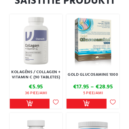
SAISTĪTIE PRODUKTI
KOLAGĒNS / COLLAGEN +
GOLD GLUCOSAMINE 1000
VITAMIN C (90 TABLETES)
Price
€
5.95
€
17.95
–
€
28.95
range:
36 PIEEJAMI
5 PIEEJAMI
€17.95
throu
€28.9