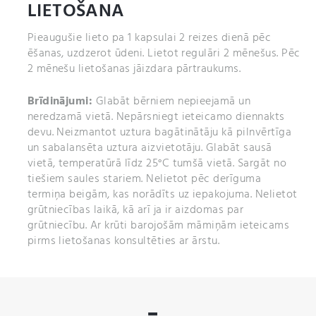
LIETOŠANA
Pieaugušie lieto pa 1 kapsulai 2 reizes dienā pēc
ēšanas, uzdzerot ūdeni. Lietot regulāri 2 mēnešus. Pēc
2 mēnešu lietošanas jāizdara pārtraukums.
Brīdinājumi:
Glabāt bērniem nepieejamā un
neredzamā vietā. Nepārsniegt ieteicamo diennakts
devu. Neizmantot uztura bagātinātāju kā pilnvērtīga
un sabalansēta uztura aizvietotāju. Glabāt sausā
vietā, temperatūrā līdz 25°C tumšā vietā. Sargāt no
tiešiem saules stariem. Nelietot pēc derīguma
termiņa beigām, kas norādīts uz iepakojuma. Nelietot
grūtniecības laikā, kā arī ja ir aizdomas par
grūtniecību. Ar krūti barojošām māmiņām ieteicams
pirms lietošanas konsultēties ar ārstu.