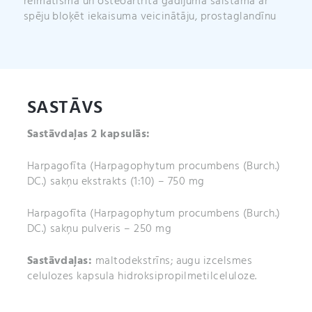
reimatisma un osteoartrīta gadījumā saistāma ar
spēju bloķēt iekaisuma veicinātāju, prostaglandīnu
SASTĀVS
Sastāvdaļas 2 kapsulās:
Harpagofīta (Harpagophytum procumbens (Burch.)
DC.) sakņu ekstrakts (1:10) – 750 mg
Harpagofīta (Harpagophytum procumbens (Burch.)
DC.) sakņu pulveris – 250 mg
Sastāvdaļas:
maltodekstrīns; augu izcelsmes
celulozes kapsula hidroksipropilmetilceluloze.