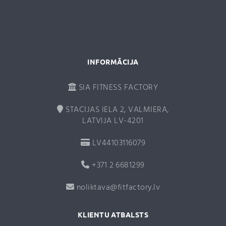
v
e
:
INFORMĀCIJA
SIA FITNESS FACTORY
STACIJAS IELA 2, VALMIERA,
LATVIJA LV-4201
LV44103116079
+371 2 6681299
noliktava@fitfactory.lv
KLIENTU ATBALSTS