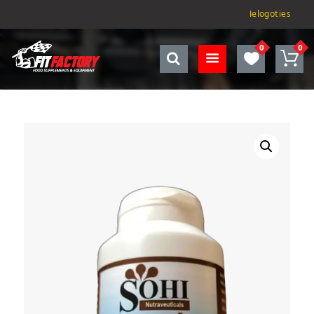
Ielogoties