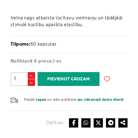
Velna nags atbalsta locītavu vielmaiņu un tādējādi
stimulē kustību aparāta elastību.
Tilpums:
60 kapsulas
Noliktavā 4 prece/-es
Velna
PIEVIENOT GROZAM
nags
/
A
Devil
l
Pasūti
tagad
un mēs izsūtīsim
jau nākamajā darba dienā!
Claw
t
500mg
e
(60
r
kapsulas)
Dalīties:
n
daudzums
a