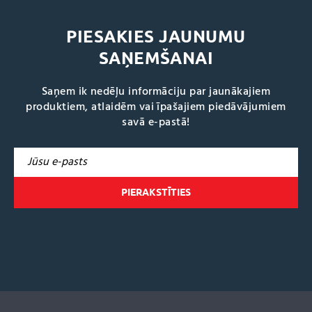
PIESAKIES JAUNUMU
SAŅEMŠANAI
Saņem ik nedēļu informāciju par jaunākajiem
produktiem, atlaidēm vai īpašajiem piedāvājumiem
savā e-pastā!
A
l
t
e
r
n
a
t
i