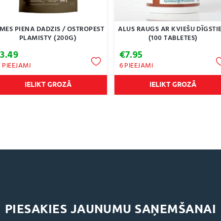
MES PIENA DADZIS / OSTROPEST
ALUS RAUGS AR KVIEŠU DĪGSTI
PLAMISTY (200G)
(100 TABLETES)
€
3.49
€
7.95
5 PIEEJAMI
6 PIEEJAMI
IELIKT GROZĀ
IELIKT GROZĀ
PIESAKIES JAUNUMU SAŅEMŠANAI