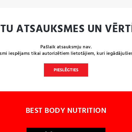
NTU ATSAUKSMES UN VĒRT
Pašlaik atsauksmju nav.
smi iespējams tikai autorizētiem lietotājiem, kuri iegādājušie
PIESLĒGTIES
BEST BODY NUTRITION