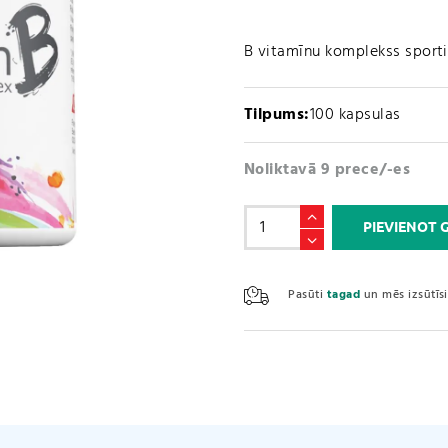
B vitamīnu komplekss sporti
Tilpums:
100 kapsulas
Noliktavā 9 prece/-es
Vitamin
PIEVIENOT
B
complex
(100
Pasūti
tagad
un mēs izsūtī
kapsulas)
daudzums