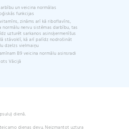
:
darbību un veicina normālas
oģiskās funkcijas
vitamīns, zināms arī kā riboflavīns,
a normālu nervu sistēmas darbību, tas
līdz uzturēt sarkanos asinsķermenīšus
ā stāvoklī, kā arī palīdz nodrošināt
u dzelzs vielmaiņu
amīnam B9 veicina normālu asinsradi
ots Vācijā
psulu) dienā.
teicamo dienas devu. Neizmantot uztura