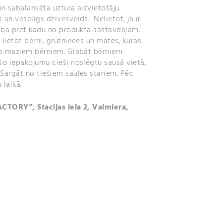
un sabalansēta uztura aizvietotāju.
 un veselīgs dzīvesveids. Nelietot, ja ir
tība pret kādu no produkta sastāvdaļām.
 lietot bērni, grūtnieces un mātes, kuras
 no maziem bērniem. Glabāt bērniem
šo iepakojumu cieši noslēgtu sausā vietā,
Sargāt no tiešiem saules stariem. Pēc
 laikā.
ACTORY”, Stacijas iela 2, Valmiera,
1