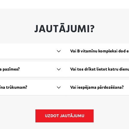
JAUTĀJUMI?
Vai B vitamīnu kompleksi dod e
ta pazīmes?
Vai tos drīkst lietot katru dien
amīna trūkumam?
Vai iespējama pārdozēšana?
UZDOT JAUTĀJUMU