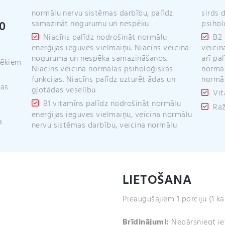
normālu nervu sistēmas darbību, palīdz
sirds 
0
samazināt nogurumu un nespēku
psihol
Niacīns palīdz nodrošināt normālu
B2 
enerģijas ieguves vielmaiņu. Niacīns veicina
veicin
noguruma un nespēka samazināšanos.
arī pa
vēkiem
Niacīns veicina normālas psiholoģiskās
normāl
funkcijas. Niacīns palīdz uzturēt ādas un
normāl
mas
gļotādas veselību
Vit
B1 vitamīns palīdz nodrošināt normālu
Raž
enerģijas ieguves vielmaiņu, veicina normālu
a
nervu sistēmas darbību, veicina normālu
LIETOŠANA
Pieaugušajiem 1 porciju (1 ka
Brīdinājumi:
Nepārsniegt ie