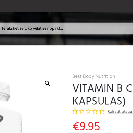
Best Body Nutrition
VITAMIN B 
KAPSULAS)
Rakstīt atsa
€
9.95