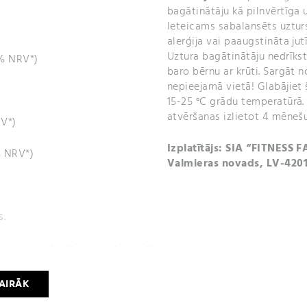
bagātinātāju kā pilnvērtīga 
Ieteicams sabalansēts uzturs
alerģija vai paaugstināta ju
Uztura bagātinātāju nedrīkst
0% NRV*)
baro bērnu ar krūti. Sargāt
nepieejamā vietā! Glabājiet 
15-25 °C grādu temperatūrā. 
atvēršanas izlietot 4 mēnešu
RV*)
Izplatītājs: SIA “FITNESS F
% NRV*)
Valmieras novads, LV-420
s.
 apvalks: želatīns; nikotīnamīds,
rohlorīds, riboflavīns, tiamīna
be, ciānkobalamīns. Želatīna
VAIRĀK