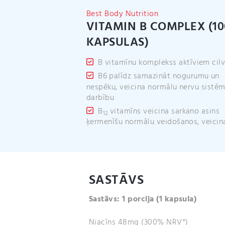
Best Body Nutrition
VITAMIN B COMPLEX (10
KAPSULAS)
B vitamīnu komplekss aktīviem cil
B6 palīdz samazināt nogurumu un
nespēku, veicina normālu nervu sistē
darbību
B
vitamīns veicina sarkano asins
12
ķermenīšu normālu veidošanos, veicin
SASTĀVS
Sastāvs: 1 porcija
(1 kapsula)
Niacīns 48mg (300% NRV*)