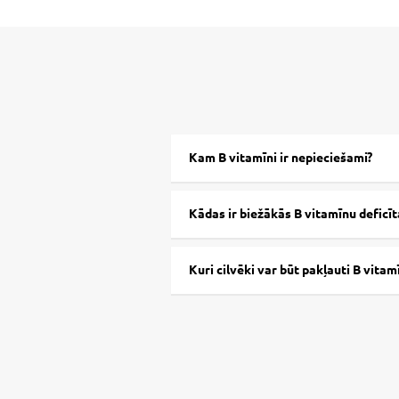
Kam B vitamīni ir nepieciešami?
Kādas ir biežākās B vitamīnu deficī
Kuri cilvēki var būt pakļauti B vit