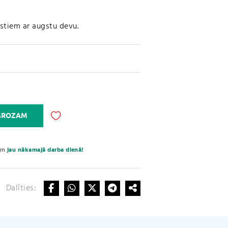
stiem ar augstu devu.
A
 GROZAM
l
t
e
sim
jau nākamajā darba dienā!
r
n
a
Dalīties:
t
i
v
e