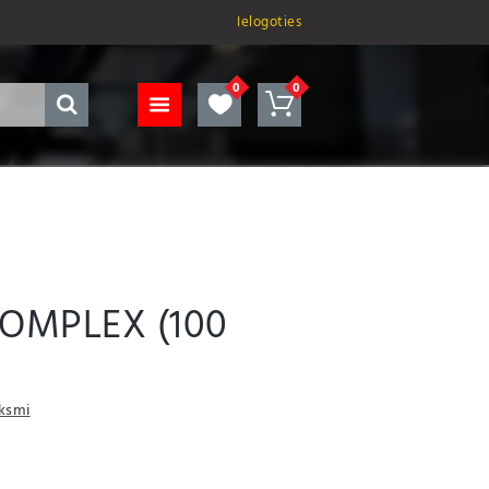
Ielogoties
COMPLEX (100
uksmi