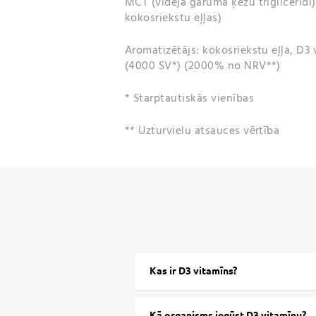
MCT (vidēja garuma ķēžu triglicerīdi
kokosriekstu eļļas)
Aromatizētājs: kokosriekstu eļļa, D3 
(4000 SV*) (2000% no NRV**)
* Starptautiskās vienības
** Uzturvielu atsauces vērtība
Kas ir D3 vitamīns?
Kā organisms iegūst D3 vitamīnu?