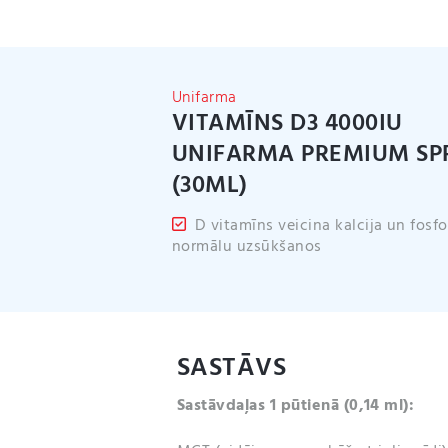
Unifarma
VITAMĪNS D3 4000IU
UNIFARMA PREMIUM SP
(30ML)
D vitamīns veicina kalcija un fosfo
normālu uzsūkšanos
SASTĀVS
Sastāvdaļas 1 pūtienā (0,14 ml):