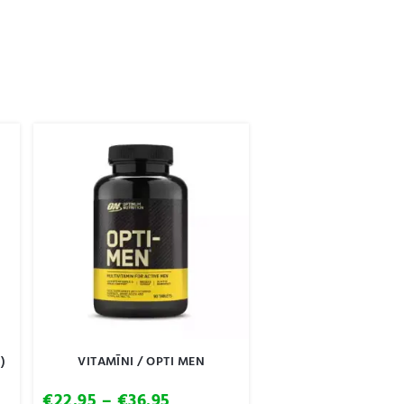
)
VITAMĪNI / OPTI MEN
Price
€
22.95
–
€
36.95