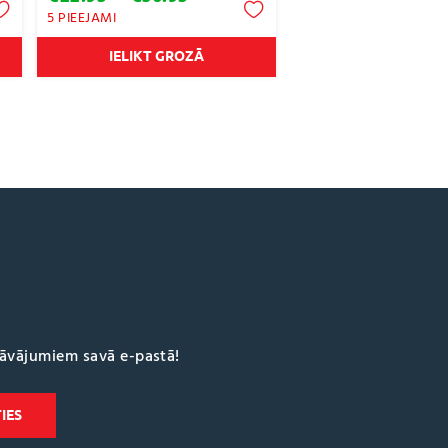
range:
5 PIEEJAMI
€22.95
through
IELIKT GROZĀ
€36.95
dāvājumiem savā e-pastā!