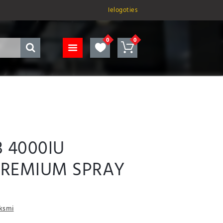
Ielogoties
 4000IU
PREMIUM SPRAY
uksmi