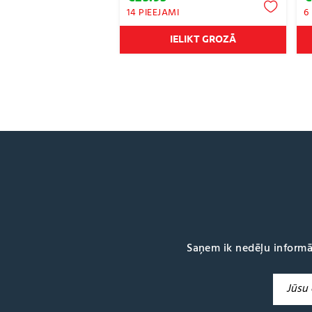
14 PIEEJAMI
6
IELIKT GROZĀ
Saņem ik nedēļu informā
A
l
t