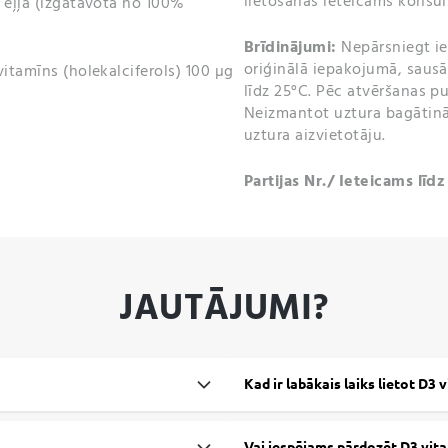
lietošanas ieteicams konsult
) eļļa (izgatavota no 100%
Brīdinājumi:
Nepārsniegt ie
oriģinālā iepakojumā, saus
vitamīns (holekalciferols) 100 µg
līdz 25°C. Pēc atvēršanas pu
Neizmantot uztura bagātinā
uztura aizvietotāju.
Partijas Nr./ Ieteicams līd
JAUTĀJUMI?
Kad ir labākais laiks lietot D3 
Vai iespējams pārdozēt D3 vit