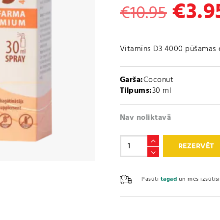
€
3.9
Origi
€
10.95
price
was:
Vitamīns D3 4000 pūšamas eļ
€10.9
Garša:
Coconut
Tilpums:
30 ml
Nav noliktavā
Vitamīns
REZERVĒT
D3
4000IU
UNIFARMA
Pasūti
tagad
un mēs izsūtī
PREMIUM
SPRAY
(30ml)
daudzums