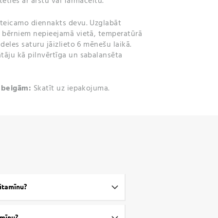
ēties ar ārstu vai farmaceitu.
teicamo diennakts devu. Uzglabāt
ā bērniem nepieejamā vietā, temperatūrā
deles saturu jāizlieto 6 mēnešu laikā.
tāju kā pilnvērtīga un sabalansēta
z beigām:
Skatīt uz iepakojuma.
vitamīnu?
amīnu?