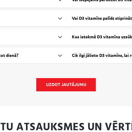
Vai D3 vitamīns palīdz stiprin
Kas ietekmē D3 vitamīna uzsū
tot dienā?
Cik ilgi jālieto D3 vitamīns, lai
UZDOT JAUTĀJUMU
NTU ATSAUKSMES UN VĒRT