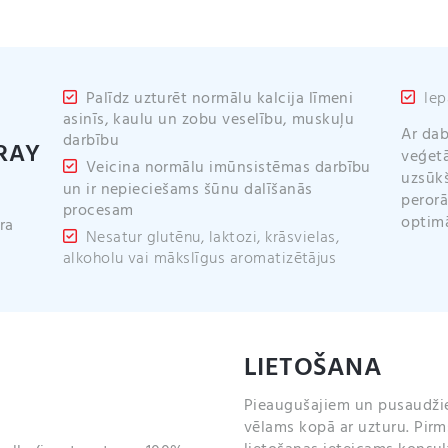
Palīdz uzturēt normālu kalcija līmeni
Iep
asinīs, kaulu un zobu veselību, muskuļu
Ar dab
darbību
RAY
veģetā
Veicina normālu imūnsistēmas darbību
uzsūkš
un ir nepieciešams šūnu dalīšanās
perorā
procesam
optim
ra
Nesatur glutēnu, laktozi, krāsvielas,
alkoholu vai mākslīgus aromatizētājus
LIETOŠANA
Pieaugušajiem un pusaudžiem 
vēlams kopā ar uzturu. Pirms