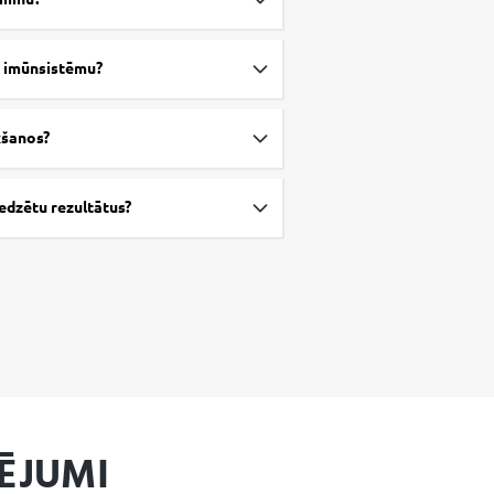
āt imūnsistēmu?
kšanos?
 redzētu rezultātus?
ĒJUMI