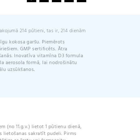
i
v
e
:
akojumā 214 pūtieni, tas ir, 214 dienām
īgu kokosa garšu. Piemērots
riešiem. GMP sertificēts. Ātra
anās. Inovatīva vitamīna D3 formula
la aerosola formā, lai nodrošinātu
ālu uzsūkšanos.
(no 11.g.v.) lietot 1 pūtienu dienā,
 lietošanas sakratīt pudeli. Pirms