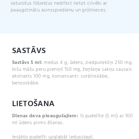
saturošus līdzekļus nedrīkst lietot cilvēki ar
paaugstinātu asinsspiedienu un grūtnieces.
SASTĀVS
Sastāvs 5 ml:
medus 4 g, ūdens, ziedputekšņi 250 mg,
bišu māšu peru pieniņš 150 mg, žeņšeņa sakņu sausais
ekstrakts 100 mg, konservanti: sorbīnskābe,
benzoskābe.
LIETOŠANA
Dienas deva pieaugušajiem:
½ pudelīte (5 ml) ar 100
ml ūdens pirms ēšanas.
Iesākto pudelīti uzglabāt ledusskapī.