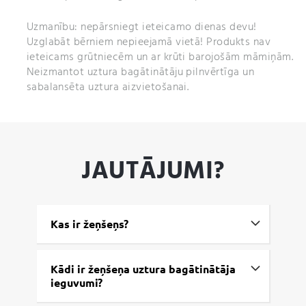
Uzmanību: nepārsniegt ieteicamo dienas devu!
Uzglabāt bērniem nepieejamā vietā! Produkts nav
ieteicams grūtniecēm un ar krūti barojošām māmiņām.
Neizmantot uztura bagātinātāju pilnvērtīga un
sabalansēta uztura aizvietošanai.
JAUTĀJUMI?
Kas ir žeņšeņs?
Kādi ir žeņšeņa uztura bagātinātāja
ieguvumi?