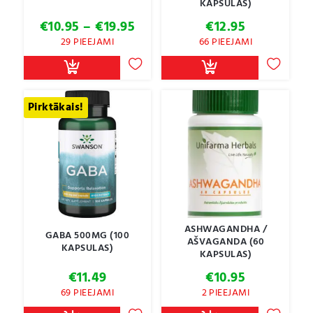
KAPSULAS)
Price
€
10.95
–
€
19.95
€
12.95
range:
29 PIEEJAMI
66 PIEEJAMI
€10.95
through
€19.95
Pirktākais!
ASHWAGANDHA /
GABA 500MG (100
AŠVAGANDA (60
KAPSULAS)
KAPSULAS)
€
11.49
€
10.95
69 PIEEJAMI
2 PIEEJAMI