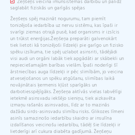
Žeņšeņs veicina imūnsistēmas darbību un palīdz
saglabāt fiziskās un garīgās spējas
Žeņšeņs spēj mazināt nogurumu, tam piemīt
tonizējoša iedarbība uz nervu sistēmu, kas īpaši ir
svarīgi ziemas otrajā pusē, kad organisms ir izsīcis
un trūkst enerģijas.Žeņšeņa preparāti galvenokārt
tiek lietoti kā tonizējoši līdzekļi pie garīgo un fizisko
spēku izsīkuma, tie spēj uzlabot asinsriti, tādējādi
visi audi un orgāni labāk tiek apgādāti ar skābekli un
nepieciešamajām barības vielām. Īpaši noderīgi šī
ārstniecības auga līdzekļi ir pēc slimībām, jo veicina
atveseļošanos un spēku atgūšanu, slimības laikā
novājinātais ķermenis kļūst sparīgāks un
darbotiesspējīgāks. Žeņšeņa aktīvās vielas labvēlīgi
ietekmē asinsvadu iekšējo sieniņu, tiek aizkavēta
izmaņu rašanās asinsvados, līdz ar to mazinās
dažādu sirds-asinsvadu slimību risks. Glikozes līmeni
asinīs samazinošo iedarbību skaidro ar insulīna
izdalīšanos veicinošu iedarbību, tādēļ šie līdzekļi ir
lietderīgi arī cukura diabēta gadījumā. Žeņšeņu