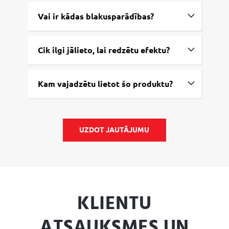
Vai ir kādas blakusparādības?
Cik ilgi jālieto, lai redzētu efektu?
Kam vajadzētu lietot šo produktu?
UZDOT JAUTĀJUMU
KLIENTU
ATSAUKSMES UN