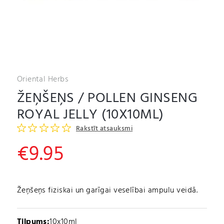
Oriental Herbs
ŽEŅŠEŅS / POLLEN GINSENG
ROYAL JELLY (10X10ML)
Rakstīt atsauksmi
€
9.95
Žeņšeņs fiziskai un garīgai veselībai ampulu veidā.
Tilpums:
10x10ml