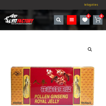
Ielogoties