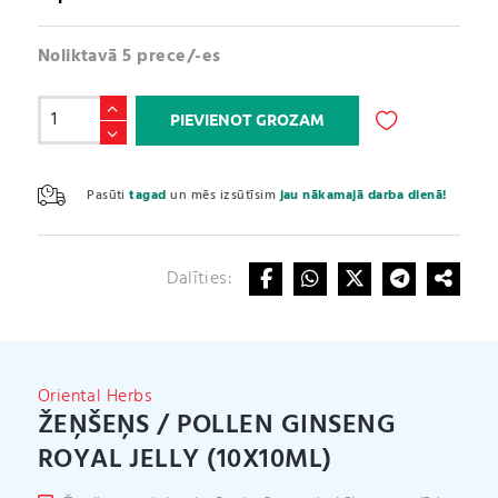
Noliktavā 5 prece/-es
Žeņšeņs
PIEVIENOT GROZAM
/
Pollen
A
Ginseng
l
Pasūti
tagad
un mēs izsūtīsim
jau nākamajā darba dienā!
Royal
t
Jelly
e
(10x10ml)
r
daudzums
Dalīties:
n
a
t
i
v
Oriental Herbs
e
ŽEŅŠEŅS / POLLEN GINSENG
:
ROYAL JELLY (10X10ML)