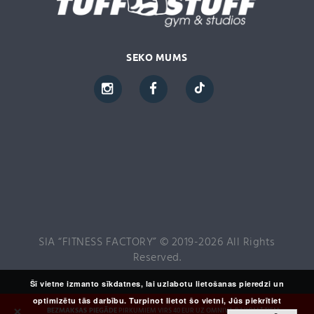
SEKO MUMS
SIA “FITNESS FACTORY” © 2019-2026 All Rights
Reserved.
Šī vietne izmanto sīkdatnes, lai uzlabotu lietošanas pieredzi un
optimizētu tās darbību. Turpinot lietot šo vietni, Jūs piekrītiet
×
BEZMAKSAS PIEGĀDE
PIRKUMIEM VIRS 40 EUR UZ OMNIVA PAKOMĀTIEM,