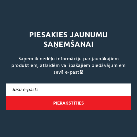
PIESAKIES JAUNUMU
SAŅEMŠANAI
Saņem ik nedēļu informāciju par jaunākajiem
produktiem, atlaidēm vai īpašajiem piedāvājumiem
savā e-pastā!
A
l
t
e
r
n