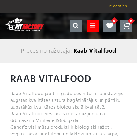
Ielogoties
Preces no ražotāja:
Raab Vitalfood
RAAB VITALFOOD
Raab Vitalfood jau trīs gadu desmitus ir pārstāvējis
augstas kvalitātes uztura bagātinātājus un pārtiku
augstākās kvalitātes bioloģiskajā kvalitātē.
Raab Vitalfood vēsture sākas ar uzņēmuma
dibināšanu Minhenē 1989. gadā.
Gandrīz visi mūsu produkti ir bioloģiski ražoti,
vegāni, nesatur glutēnu un laktozi un, cita starpā,