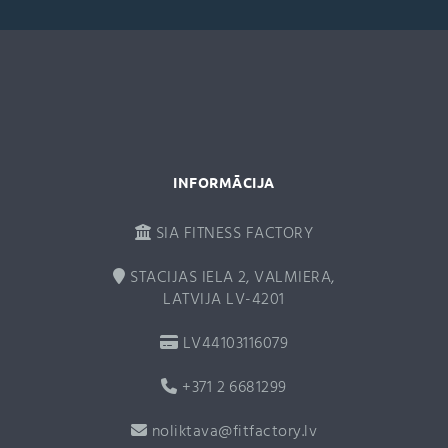
a
t
i
v
e
:
INFORMĀCIJA
SIA FITNESS FACTORY
STACIJAS IELA 2, VALMIERA,
LATVIJA LV-4201
LV44103116079
+371 2 6681299
noliktava@fitfactory.lv