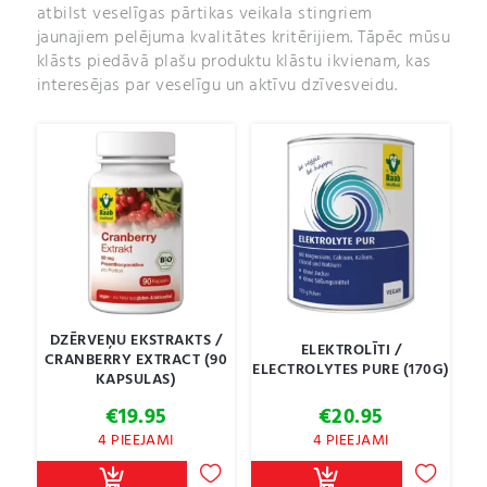
atbilst veselīgas pārtikas veikala stingriem
jaunajiem pelējuma kvalitātes kritērijiem. Tāpēc mūsu
klāsts piedāvā plašu produktu klāstu ikvienam, kas
interesējas par veselīgu un aktīvu dzīvesveidu.
DZĒRVEŅU EKSTRAKTS /
ELEKTROLĪTI /
CRANBERRY EXTRACT (90
ELECTROLYTES PURE (170G)
KAPSULAS)
€
19.95
€
20.95
4 PIEEJAMI
4 PIEEJAMI