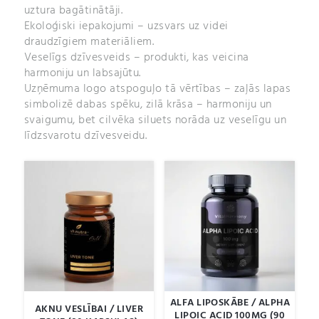
uztura bagātinātāji.
Ekoloģiski iepakojumi – uzsvars uz videi
draudzīgiem materiāliem.
Veselīgs dzīvesveids – produkti, kas veicina
harmoniju un labsajūtu.
Uzņēmuma logo atspoguļo tā vērtības – zaļās lapas
simbolizē dabas spēku, zilā krāsa – harmoniju un
svaigumu, bet cilvēka siluets norāda uz veselīgu un
līdzsvarotu dzīvesveidu.
ALFA LIPOSKĀBE / ALPHA
AKNU VESLĪBAI / LIVER
LIPOIC ACID 100MG (90