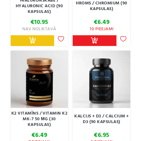
HIALURONSKĀBE /
HROMS / CHROMIUM (90
HYALURONIC ACID (90
KAPSULAS)
KAPSULAS)
€
10.95
€
6.49
NAV NOLIKTAVĀ
10 PIEEJAMI
K2 VITAMĪNS / VITAMIN K2
KALCIJS + D3 / CALCIUM +
MK-7 50 ΜG (30
D3 (90 KAPSULAS)
KAPSULAS)
€
6.49
€
6.95