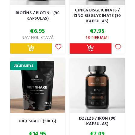
CINKA BISGLICINĀTS /
BIOTĪNS / BIOTIN+ (90
ZINC BISGLYCINATE (90
KAPSULAS)
KAPSULAS)
€
6.95
€
7.95
NAV NOLIKTAVĀ
18 PIEEJAMI
Jaunums
DZELZS / IRON (90
DIET SHAKE (500G)
KAPSULAS)
€
14.95
€
7.09