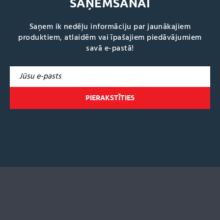
SAŅEMŠANAI
Saņem ik nedēļu informāciju par jaunākajiem
produktiem, atlaidēm vai īpašajiem piedāvājumiem
savā e-pastā!
A
l
t
e
r
n
a
t
i
v
e
: