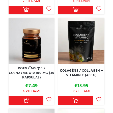
7 PIEEJAMI
8 PIEEJAMI
KOENZĪMS Q10 /
KOLAGĒNS / COLLAGEN +
COENZYME Q10 100 MG (30
VITAMIN C (400G)
KAPSULAS)
€
7.49
€
13.95
4 PIEEJAMI
2 PIEEJAMI