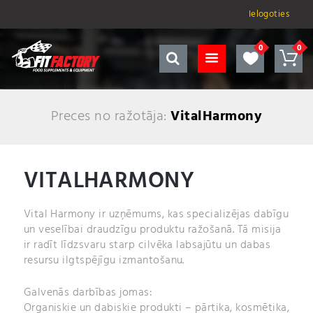
Ielogoties
Preces no ražotāja:
VitalHarmony
VITALHARMONY
Vital Harmony ir uzņēmums, kas specializējas dabīgu
un veselībai draudzīgu produktu ražošanā. Tā misija
ir radīt līdzsvaru starp cilvēka labsajūtu un dabas
resursu ilgtspējīgu izmantošanu.
Galvenās darbības jomas:
Organiskie un dabiskie produkti – pārtika, kosmētika,