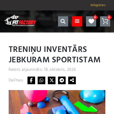
Ielogoties
TRENIŅU INVENTĀRS
JEBKURAM SPORTISTAM
Raksts atjaunināts: 18. oktobris, 2024
Dalīties: