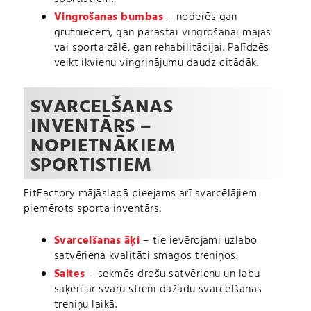
Vingrošanas bumbas
– noderēs gan
grūtniecēm, gan parastai vingrošanai mājās
vai sporta zālē, gan rehabilitācijai. Palīdzēs
veikt ikvienu vingrinājumu daudz citādāk.
SVARCELŠANAS
INVENTĀRS –
NOPIETNĀKIEM
SPORTISTIEM
FitFactory mājāslapā pieejams arī svarcēlājiem
piemērots sporta inventārs:
Svarcelšanas āķi
– tie ievērojami uzlabo
satvēriena kvalitāti smagos treniņos.
Saites
– sekmēs drošu satvērienu un labu
saķeri ar svaru stieni dažādu svarcelšanas
treniņu laikā.