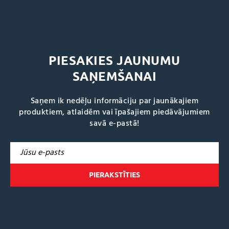
PIESAKIES JAUNUMU
SAŅEMŠANAI
Saņem ik nedēļu informāciju par jaunākajiem
produktiem, atlaidēm vai īpašajiem piedāvājumiem
savā e-pastā!
A
l
t
e
r
n