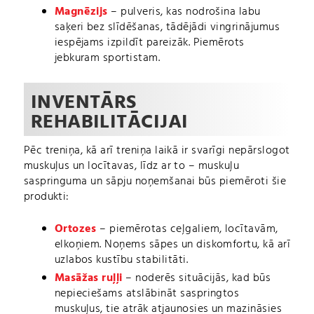
Magnēzijs
– pulveris, kas nodrošina labu
saķeri bez slīdēšanas, tādējādi vingrinājumus
iespējams izpildīt pareizāk. Piemērots
jebkuram sportistam.
INVENTĀRS
REHABILITĀCIJAI
Pēc treniņa, kā arī treniņa laikā ir svarīgi nepārslogot
muskuļus un locītavas, līdz ar to – muskuļu
saspringuma un sāpju noņemšanai būs piemēroti šie
produkti:
Ortozes
– piemērotas ceļgaliem, locītavām,
elkoņiem. Noņems sāpes un diskomfortu, kā arī
uzlabos kustību stabilitāti.
Masāžas ruļļi
– noderēs situācijās, kad būs
nepieciešams atslābināt saspringtos
muskuļus, tie atrāk atjaunosies un mazināsies