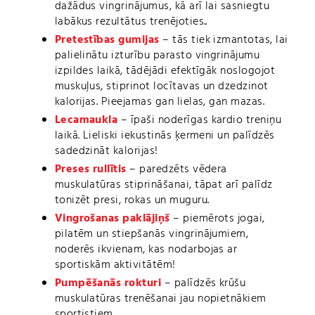
dažādus vingrinājumus, kā arī lai sasniegtu
labākus rezultātus trenējoties..
Pretestības gumijas
– tās tiek izmantotas, lai
palielinātu izturību parasto vingrinājumu
izpildes laikā, tādējādi efektīgāk noslogojot
muskuļus, stiprinot locītavas un dzedzinot
kalorijas. Pieejamas gan lielas, gan mazas.
Lecamaukla
– īpaši noderīgas kardio treniņu
laikā. Lieliski iekustinās ķermeni un palīdzēs
sadedzināt kalorijas!
Preses rullītis
– paredzēts vēdera
muskulatūras stiprināšanai, tāpat arī palīdz
tonizēt presi, rokas un muguru.
Vingrošanas paklājiņš
– piemērots jogai,
pilatēm un stiepšanās vingrinājumiem,
noderēs ikvienam, kas nodarbojas ar
sportiskām aktivitātēm!
Pumpēšanās rokturi
– palīdzēs krūšu
muskulatūras trenēšanai jau nopietnākiem
sportistiem.