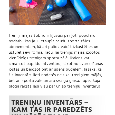
Treniņi mājās šobrīd ir kļuvuši par ļoti populāru
nodarbi, kas ļauj ietaupīt naudu sporta zāles
abonementam, kā arī palīdz vairāk izkustēties un
uzturēt sevi formā. Taču, lai treniņš mājās izdotos
vienlīdzīgs treniņam sporta zālē, ikviens var
izmantot papildu intventāru, sākot no svarcelšanas
jostas un beidzot pat ar ūdens pudelēm. Jāsaka, ka
šis inventārs lieti noderēs ne tikai treniņiem mājās,
bet arī sporta zālē un ārā svaigā gaisā. Tāpēc šajā
bloga rakstā lasi visu par un ap treniņu inventāru!
TRENIŅU INVENTĀRS –
KAM TAS IR PAREDZĒTS