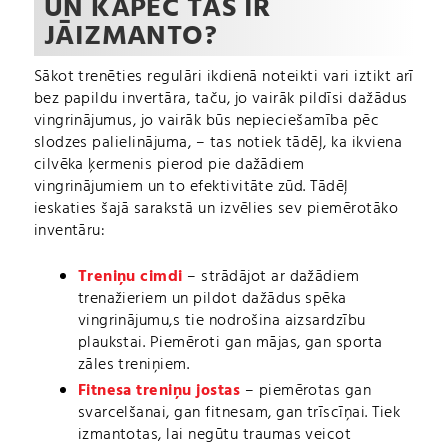
UN KĀPĒC TAS IR
JĀIZMANTO?
Sākot trenēties regulāri ikdienā noteikti vari iztikt arī
bez papildu invertāra, taču, jo vairāk pildīsi dažādus
vingrinājumus, jo vairāk būs nepieciešamība pēc
slodzes palielinājuma, – tas notiek tādēļ, ka ikviena
cilvēka ķermenis pierod pie dažādiem
vingrinājumiem un to efektivitāte zūd. Tādēļ
ieskaties šajā sarakstā un izvēlies sev piemērotāko
inventāru:
Treniņu cimdi
– strādājot ar dažādiem
trenažieriem un pildot dažādus spēka
vingrinājumu,s tie nodrošina aizsardzību
plaukstai. Piemēroti gan mājas, gan sporta
zāles treniņiem.
Fitnesa treniņu jostas
– piemērotas gan
svarcelšanai, gan fitnesam, gan trīscīņai. Tiek
izmantotas, lai negūtu traumas veicot