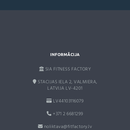
a
t
i
v
e
:
INFORMĀCIJA
SIA FITNESS FACTORY
STACIJAS IELA 2, VALMIERA,
LATVIJA LV-4201
LV44103116079
+371 2 6681299
noliktava@fitfactory.lv