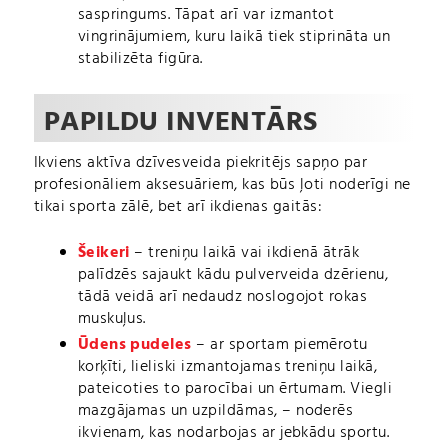
saspringums. Tāpat arī var izmantot
vingrinājumiem, kuru laikā tiek stiprināta un
stabilizēta figūra.
PAPILDU INVENTĀRS
Ikviens aktīva dzīvesveida piekritējs sapņo par
profesionāliem aksesuāriem, kas būs ļoti noderīgi ne
tikai sporta zālē, bet arī ikdienas gaitās:
Šeikeri
– treniņu laikā vai ikdienā ātrāk
palīdzēs sajaukt kādu pulverveida dzērienu,
tādā veidā arī nedaudz noslogojot rokas
muskuļus.
Ūdens pudeles
– ar sportam piemērotu
korķīti, lieliski izmantojamas treniņu laikā,
pateicoties to parocībai un ērtumam. Viegli
mazgājamas un uzpildāmas, – noderēs
ikvienam, kas nodarbojas ar jebkādu sportu.