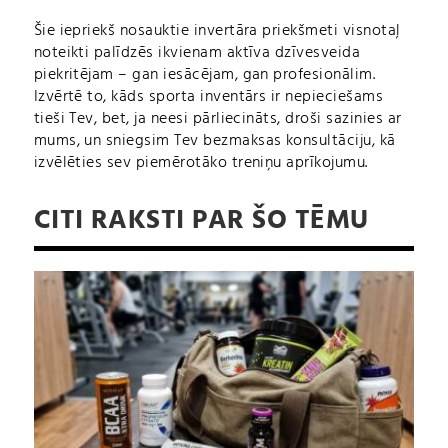
Šie iepriekš nosauktie invertāra priekšmeti visnotaļ
noteikti palīdzēs ikvienam aktīva dzīvesveida
piekritējam – gan iesācējam, gan profesionālim.
Izvērtē to, kāds sporta inventārs ir nepieciešams
tieši Tev, bet, ja neesi pārliecināts, droši sazinies ar
mums, un sniegsim Tev bezmaksas konsultāciju, kā
izvēlēties sev piemērotāko treniņu aprīkojumu.
CITI RAKSTI PAR ŠO TĒMU