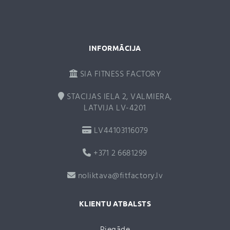
e
:
INFORMĀCIJA
SIA FITNESS FACTORY
STACIJAS IELA 2, VALMIERA,
LATVIJA LV-4201
LV44103116079
+371 2 6681299
noliktava@fitfactory.lv
KLIENTU ATBALSTS
Piegāde