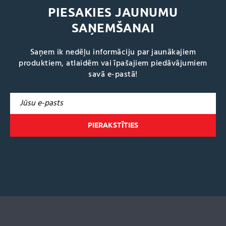
PIESAKIES JAUNUMU
SAŅEMŠANAI
Saņem ik nedēļu informāciju par jaunākajiem
produktiem, atlaidēm vai īpašajiem piedāvājumiem
savā e-pastā!
A
l
t
e
r
n
a
t
i
v