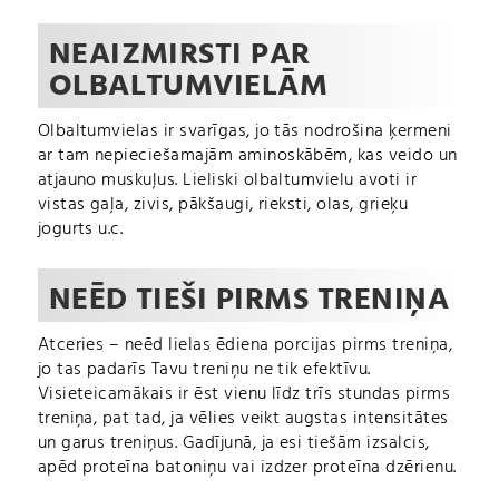
NEAIZMIRSTI PAR
OLBALTUMVIELĀM
Olbaltumvielas ir svarīgas, jo tās nodrošina ķermeni
ar tam nepieciešamajām aminoskābēm, kas veido un
atjauno muskuļus. Lieliski olbaltumvielu avoti ir
vistas gaļa, zivis, pākšaugi, rieksti, olas, grieķu
jogurts u.c.
NEĒD TIEŠI PIRMS TRENIŅA
Atceries – neēd lielas ēdiena porcijas pirms treniņa,
jo tas padarīs Tavu treniņu ne tik efektīvu.
Visieteicamākais ir ēst vienu līdz trīs stundas pirms
treniņa, pat tad, ja vēlies veikt augstas intensitātes
un garus treniņus. Gadījunā, ja esi tiešām izsalcis,
apēd proteīna batoniņu vai izdzer proteīna dzērienu.