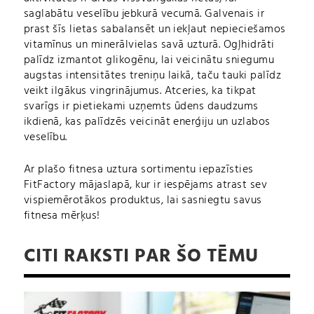
saglabātu veselību jebkurā vecumā. Galvenais ir
prast šīs lietas sabalansēt un iekļaut nepieciešamos
vitamīnus un minerālvielas savā uzturā. Ogļhidrāti
palīdz izmantot glikogēnu, lai veicinātu sniegumu
augstas intensitātes treniņu laikā, taču tauki palīdz
veikt ilgākus vingrinājumus. Atceries, ka tikpat
svarīgs ir pietiekami uzņemts ūdens daudzums
ikdienā, kas palīdzēs veicināt enerģiju un uzlabos
veselību.
Ar plašo fitnesa uztura sortimentu iepazīsties
FitFactory mājaslapā, kur ir iespējams atrast sev
vispiemērotākos produktus, lai sasniegtu savus
fitnesa mērķus!
CITI RAKSTI PAR ŠO TĒMU