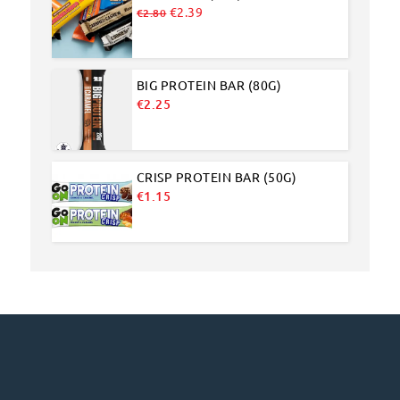
Original
Current
€
2.39
€
2.80
price
price
was:
is:
€2.80.
€2.39.
BIG PROTEIN BAR (80G)
€
2.25
CRISP PROTEIN BAR (50G)
€
1.15