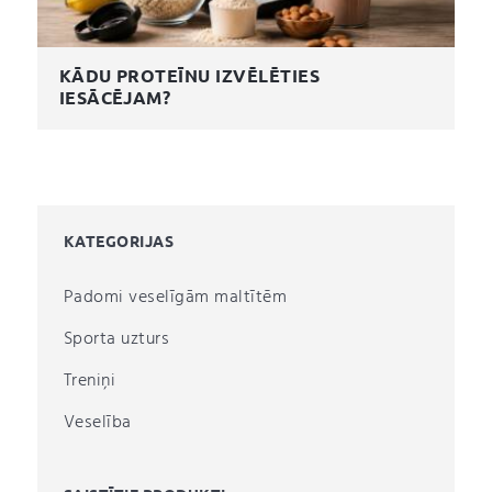
KĀDU PROTEĪNU IZVĒLĒTIES
IESĀCĒJAM?
KATEGORIJAS
Padomi veselīgām maltītēm
Sporta uzturs
Treniņi
Veselība