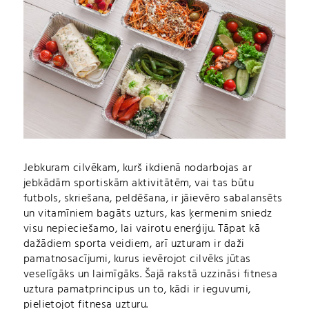
Jebkuram cilvēkam, kurš ikdienā nodarbojas ar
jebkādām sportiskām aktivitātēm, vai tas būtu
futbols, skriešana, peldēšana, ir jāievēro sabalansēts
un vitamīniem bagāts uzturs, kas ķermenim sniedz
visu nepieciešamo, lai vairotu enerģiju. Tāpat kā
dažādiem sporta veidiem, arī uzturam ir daži
pamatnosacījumi, kurus ievērojot cilvēks jūtas
veselīgāks un laimīgāks. Šajā rakstā uzzināsi fitnesa
uztura pamatprincipus un to, kādi ir ieguvumi,
pielietojot fitnesa uzturu.