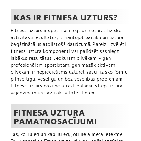
KAS IR FITNESA UZTURS?
Fitnesa uzturs ir spēja sasniegt un noturēt fizisko
aktivitāšu rezultātus, izmantojot pārtiku un uztura
bagātinātājus atbilstošā daudzumā. Pareizi izvēlēti
fitnesa uztura komponenti var palīdzēt sasniegt
labākus rezultātus. Jebkuram cilvēkam – gan
profesionālam sportistam, gan mazāk aktīvam
cilvēkam ir nepieciešams uzturēt savu fizisko formu
pilnvērtīgu, veselīgu un bez veselības problēmām.
Fitnesa uzturs nozīmē atrast balansu starp uztura
vajadzībām un savu aktivitātes līmeni.
FITNESA UZTURA
PAMATNOSACĪJUMI
Tas, ko Tu ēd un kad Tu ēd, ļoti lielā mērā ietekmē