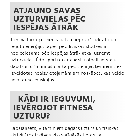
ATJAUNO SAVAS
UZTURVIELAS PĒC
IESPĒJAS ĀTRĀK
Treniņa laikā ķermenis patērē iepriekš uzkrāto un
iegūtu enerģiju, tāpēc pēc fiziskas slodzes ir
nepieciešams pēc iespējas ātrāk atkal uzņemt
uzturvielas. Ēdot pārtiku ar augstu olbaltumvielu
daudzumu 15 minūšu laikā pēc treniņa, ķermenī tiek
izveidotas neaizvietojamām aminoskābes, kas veido
un atjauno muskuļus.
KĀDI IR IEGUVUMI,
IEVĒROJOT FITNESA
UZTURU?
Sabalansēts, vitamīniem bagāts uzturs un fiziskas
aktivitātes ir divas vissvarīgākās lietas, lai