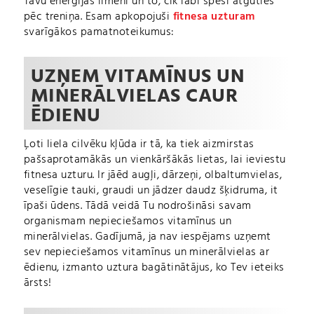
Tavu enerģijas līmeni un to, cik labi spēsi atgūties
pēc treniņa. Esam apkopojuši
fitnesa uzturam
svarīgākos pamatnoteikumus:
UZŅEM VITAMĪNUS UN
MINERĀLVIELAS CAUR
ĒDIENU
Ļoti liela cilvēku kļūda ir tā, ka tiek aizmirstas
pašsaprotamākās un vienkāršākās lietas, lai ieviestu
fitnesa uzturu. Ir jāēd augļi, dārzeņi, olbaltumvielas,
veselīgie tauki, graudi un jādzer daudz šķidruma, it
īpaši ūdens. Tādā veidā Tu nodrošināsi savam
organismam nepieciešamos vitamīnus un
minerālvielas. Gadījumā, ja nav iespējams uzņemt
sev nepieciešamos vitamīnus un minerālvielas ar
ēdienu, izmanto uztura bagātinātājus, ko Tev ieteiks
ārsts!