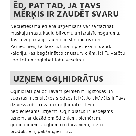
ĒD, PAT TAD, JA TAVS
MĒRĶIS IR ZAUDĒT SVARU
Nepietiekama ēdiena uzņemšana var samazināt
muskuļu masu, kaulu blīvumu un izraisīt nogurumu.
Tas Tevi pakļauj traumu un slimību riskam.
Pārliecinies, ka Tavā uzturā ir pietiekami daudz
kaloriju, kas bagātinātas ar uzturvielām, lai Tu varētu
sportot un saglabāt labu veselību.
UZŅEM OGĻHIDRĀTUS
Ogļhidrāti palīdz Tavam ķermenim ilgstošas un
augstas intensitātes slodzes laikā. Jo aktīvāks ir Tavs
dzīvesveids, jo vairāk ogļhidrātus Tev ir
nepieciešams uzņemt! Ogļhidrātus ir iespējams
uzņemt ar dažādiem ēdieniem, piemēram,
graudaugiem, augļiem un dārzeņiem, piena
produktiem, pākšaugiem u.c.