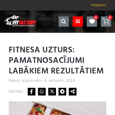
Ielogoties
FITNESA UZTURS:
PAMATNOSACĪJUMI
LABĀKIEM REZULTĀTIEM
Raksts atjaunināts: 4. oktobris, 2024
Dalīties: