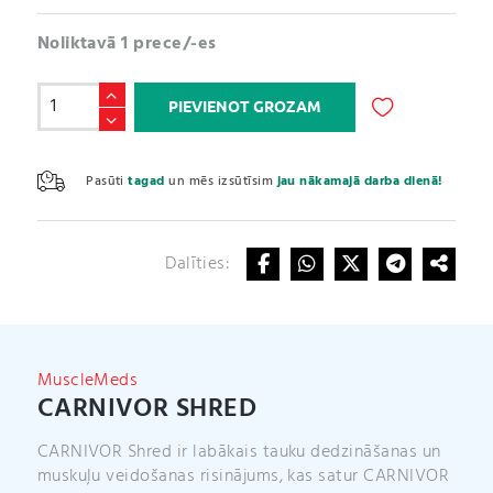
Noliktavā 1 prece/-es
Carnivor
PIEVIENOT GROZAM
Shred
daudzums
A
l
Pasūti
tagad
un mēs izsūtīsim
jau nākamajā darba dienā!
t
e
r
Dalīties:
n
a
t
i
v
MuscleMeds
e
CARNIVOR SHRED
:
CARNIVOR Shred ir labākais tauku dedzināšanas un
muskuļu veidošanas risinājums, kas satur CARNIVOR