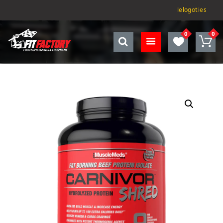
Ielogoties