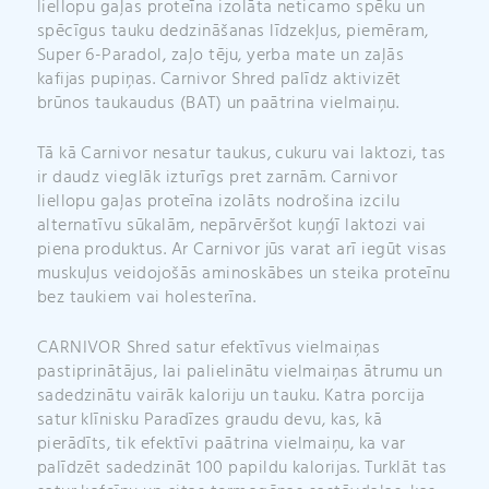
liellopu gaļas proteīna izolāta neticamo spēku un
spēcīgus tauku dedzināšanas līdzekļus, piemēram,
Super 6-Paradol, zaļo tēju, yerba mate un zaļās
kafijas pupiņas. Carnivor Shred palīdz aktivizēt
brūnos taukaudus (BAT) un paātrina vielmaiņu.
Tā kā Carnivor nesatur taukus, cukuru vai laktozi, tas
ir daudz vieglāk izturīgs pret zarnām. Carnivor
liellopu gaļas proteīna izolāts nodrošina izcilu
alternatīvu sūkalām, nepārvēršot kuņģī laktozi vai
piena produktus. Ar Carnivor jūs varat arī iegūt visas
muskuļus veidojošās aminoskābes un steika proteīnu
bez taukiem vai holesterīna.
CARNIVOR Shred satur efektīvus vielmaiņas
pastiprinātājus, lai palielinātu vielmaiņas ātrumu un
sadedzinātu vairāk kaloriju un tauku. Katra porcija
satur klīnisku Paradīzes graudu devu, kas, kā
pierādīts, tik efektīvi paātrina vielmaiņu, ka var
palīdzēt sadedzināt 100 papildu kalorijas. Turklāt tas