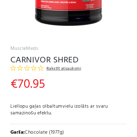
MuscleMeds
CARNIVOR SHRED
Rakstīt atsauksmi
€
70.95
Liellopu gaļas olbaltumvielu izolāts ar svaru
samazinošu efektu.
Garša:
Chocolate (1977g)