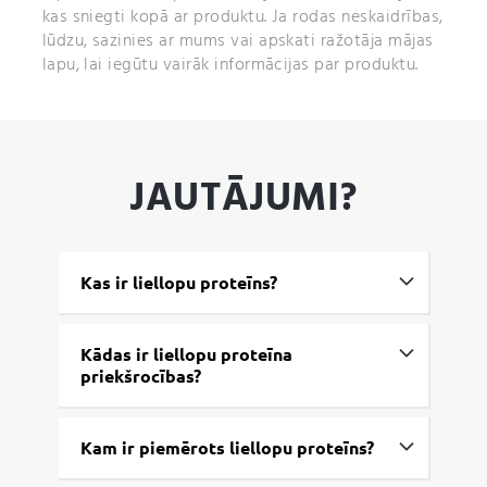
kas sniegti kopā ar produktu. Ja rodas neskaidrības,
lūdzu, sazinies ar mums vai apskati ražotāja mājas
lapu, lai iegūtu vairāk informācijas par produktu.
JAUTĀJUMI?
Kas ir liellopu proteīns?
Kādas ir liellopu proteīna
priekšrocības?
Kam ir piemērots liellopu proteīns?