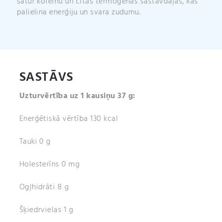
satur kofeīnu un citas termogēnas sastāvdaļas, kas
palielina enerģiju un svara zudumu.
SASTĀVS
Uzturvērtība uz 1 kausiņu 37 g:
Enerģētiskā vērtība 130 kcal
Tauki 0 g
Holesterīns 0 mg
Ogļhidrāti 8 g
Šķiedrvielas 1 g