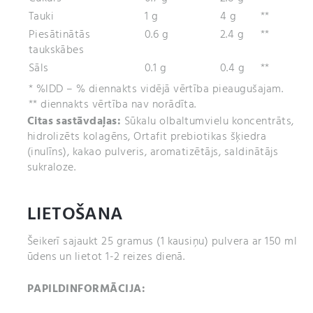
Tauki
1 g
4 g
**
Piesātinātās
0.6 g
2.4 g
**
taukskābes
Sāls
0.1 g
0.4 g
**
* %IDD – % diennakts vidējā vērtība pieaugušajam.
** diennakts vērtība nav norādīta.
Citas sastāvdaļas:
Sūkalu olbaltumvielu koncentrāts,
hidrolizēts kolagēns, Ortafit prebiotikas šķiedra
(inulīns), kakao pulveris, aromatizētājs, saldinātājs
sukraloze.
LIETOŠANA
Šeikerī sajaukt 25 gramus (1 kausiņu) pulvera ar 150 ml
ūdens un lietot 1-2 reizes dienā.
PAPILDINFORMĀCIJA: