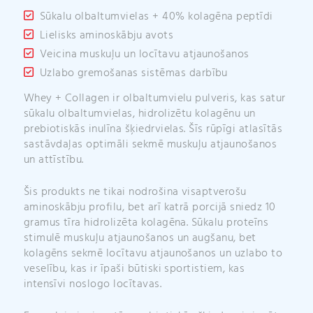
Sūkalu olbaltumvielas + 40% kolagēna peptīdi
Lielisks aminoskābju avots
Veicina muskuļu un locītavu atjaunošanos
Uzlabo gremošanas sistēmas darbību
Whey + Collagen ir olbaltumvielu pulveris, kas satur
sūkalu olbaltumvielas, hidrolizētu kolagēnu un
prebiotiskās inulīna šķiedrvielas. Šīs rūpīgi atlasītās
sastāvdaļas optimāli sekmē muskuļu atjaunošanos
un attīstību.
Šis produkts ne tikai nodrošina visaptverošu
aminoskābju profilu, bet arī katrā porcijā sniedz 10
gramus tīra hidrolizēta kolagēna. Sūkalu proteīns
stimulē muskuļu atjaunošanos un augšanu, bet
kolagēns sekmē locītavu atjaunošanos un uzlabo to
veselību, kas ir īpaši būtiski sportistiem, kas
intensīvi noslogo locītavas.