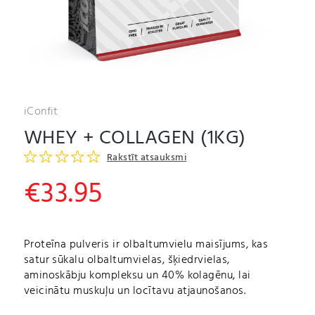
iConfit
WHEY + COLLAGEN (1KG)
Rakstīt atsauksmi
€
33.95
Proteīna pulveris ir o
lbaltumvielu maisījums, kas
satur sūkalu olbaltumvielas, šķiedrvielas,
aminoskābju kompleksu un 40% kolagēnu, lai
veicinātu muskuļu un locītavu atjaunošanos.