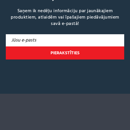
Saņem ik nedēļu informāciju par jaunākajiem
produktiem, atlaidēm vai īpašajiem piedāvājumiem
savā e-pastā!
A
l
t
e
r
n
a
t
i
v
e
: