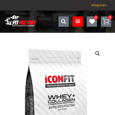
Ielogoties