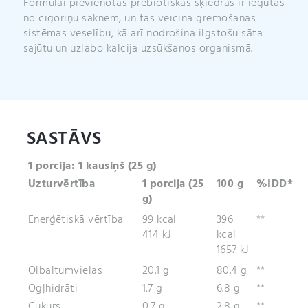
Formulai pievienotās prebiotiskās šķiedras ir iegūtas
no cigoriņu saknēm, un tās veicina gremošanas
sistēmas veselību, kā arī nodrošina ilgstošu sāta
sajūtu un uzlabo kalcija uzsūkšanos organismā.
SASTĀVS
1 porcija: 1 kausiņš (25 g)
Uzturvērtība
1 porcija (25
100 g
%IDD*
g)
Enerģētiskā vērtība
99 kcal
396
**
414 kJ
kcal
1657 kJ
Olbaltumvielas
20.1 g
80.4 g
**
Ogļhidrāti
1.7 g
6.8 g
**
Cukurs
0.7 g
2.8 g
**