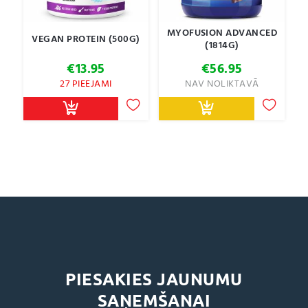
MYOFUSION ADVANCED
VEGAN PROTEIN (500G)
(1814G)
€
13.95
€
56.95
27 PIEEJAMI
NAV NOLIKTAVĀ
PIESAKIES JAUNUMU
SAŅEMŠANAI