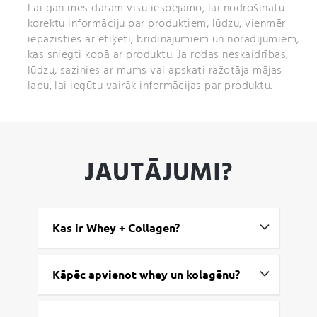
Lai gan mēs darām visu iespējamo, lai nodrošinātu
korektu informāciju par produktiem, lūdzu, vienmēr
iepazīsties ar etiķeti, brīdinājumiem un norādījumiem,
kas sniegti kopā ar produktu. Ja rodas neskaidrības,
lūdzu, sazinies ar mums vai apskati ražotāja mājas
lapu, lai iegūtu vairāk informācijas par produktu.
JAUTĀJUMI?
Kas ir Whey + Collagen?
Kāpēc apvienot whey un kolagēnu?