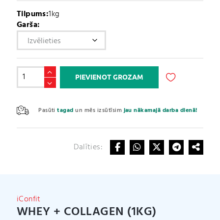
Tilpums:
1kg
Garša:
Whey
PIEVIENOT GROZAM
+
Collagen
A
(1kg)
l
Pasūti
tagad
un mēs izsūtīsim
jau nākamajā darba dienā!
daudzums
t
e
r
Dalīties:
n
a
t
i
v
iConfit
e
WHEY + COLLAGEN (1KG)
: