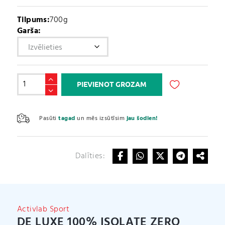
Tilpums:
700g
Garša:
De
PIEVIENOT GROZAM
Luxe
100%
A
Isolate
l
Pasūti
tagad
un mēs izsūtīsim
jau šodien!
Zero
t
(700g)
e
daudzums
r
Dalīties:
n
a
t
i
v
Activlab Sport
e
DE LUXE 100% ISOLATE ZERO