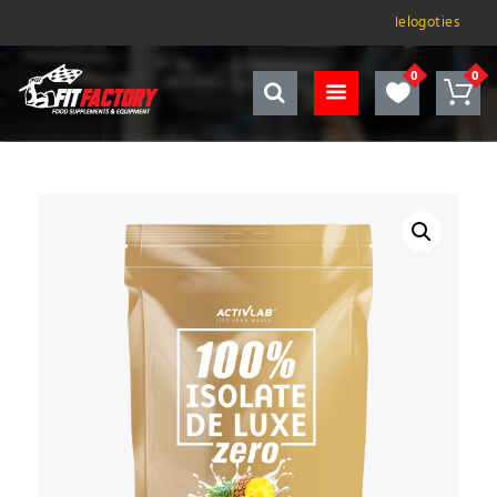
Ielogoties