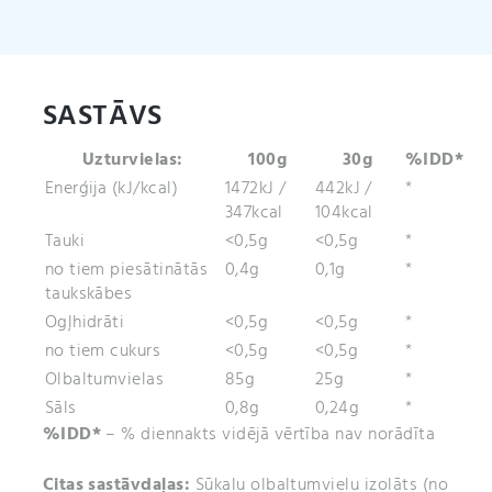
SASTĀVS
Uzturvielas:
100g
30g
%IDD*
Enerģija (kJ/kcal)
1472kJ /
442kJ /
*
347kcal
104kcal
Tauki
<0,5g
<0,5g
*
no tiem piesātinātās
0,4g
0,1g
*
taukskābes
Ogļhidrāti
<0,5g
<0,5g
*
no tiem cukurs
<0,5g
<0,5g
*
Olbaltumvielas
85g
25g
*
Sāls
0,8g
0,24g
*
%IDD*
– % diennakts vidējā vērtība nav norādīta
Citas sastāvdaļas:
Sūkalu olbaltumvielu izolāts (no