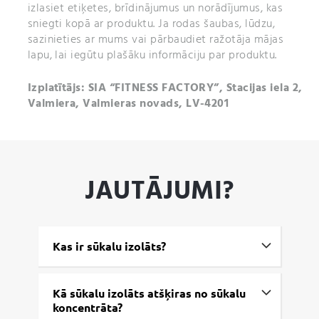
izlasiet etiķetes, brīdinājumus un norādījumus, kas
sniegti kopā ar produktu. Ja rodas šaubas, lūdzu,
sazinieties ar mums vai pārbaudiet ražotāja mājas
lapu, lai iegūtu plašāku informāciju par produktu.
Izplatītājs: SIA “FITNESS FACTORY”, Stacijas iela 2,
Valmiera, Valmieras novads, LV-4201
JAUTĀJUMI?
Kas ir sūkalu izolāts?
Kā sūkalu izolāts atšķiras no sūkalu
koncentrāta?