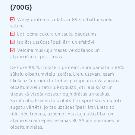
:
(700G)
Whey proteīna izolāts ar 85% olbaltumvielu
saturu
Ļoti zems cukura un tauku daudzums
Izolāts uzsūcas īpaši ātri un efektīvi
Veicina muskuļu masas veidošanos un
atjaunošanos pēc slodzes
De Luxe 100% Isolate ir proteīns, kura pamatā ir 85%
sūkalu olbaltumvielu izolāta. Lielu uzsvaru esam
likuši uz šī produkta tīrības pakāpi un īpaši augsto
olbaltumvielu saturu. Produkts ļoti labi šķīst un
tikpat kā vispār nesatur ogļhidrātus un taukus.
Sūkalu olbaltumvielu izolāts tiek sportistu vidū ļoti
augstu vērtēts, jo tas uzsūcas īpaši ātri. Lieto to
tūlīt pēc treniņa, uzņemot muskuļu attīstībai un
atjaunošanai nepieciešamās BCAA aminoskābes un
olbaltumvielas.