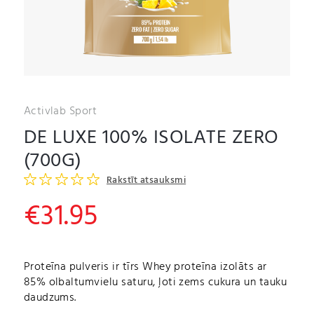
Activlab Sport
DE LUXE 100% ISOLATE ZERO
(700G)
Rakstīt atsauksmi
€
31.95
Proteīna pulveris ir t
īrs Whey proteīna izolāts ar
85% olbaltumvielu saturu, ļoti zems cukura un tauku
daudzums.