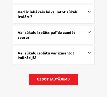
Kad ir labākais laiks lietot sūkalu
izolātu?
Vai sūkalu izolāts palīdz zaudēt
svaru?
Vai sūkalu izolātu var izmantot
kulinārijā?
UZDOT JAUTĀJUMU