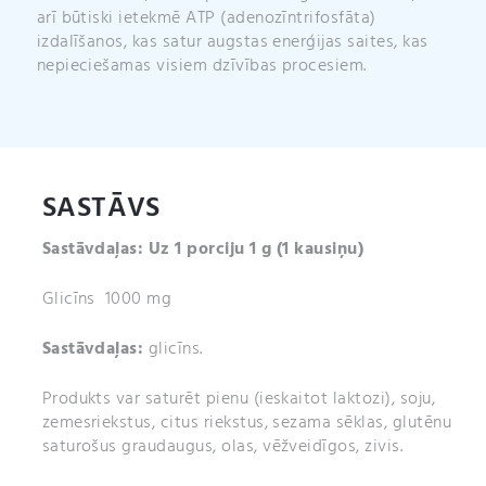
arī būtiski ietekmē ATP (adenozīntrifosfāta)
izdalīšanos, kas satur augstas enerģijas saites, kas
nepieciešamas visiem dzīvības procesiem.
SASTĀVS
Sastāvdaļas: Uz 1 porciju 1
g (1 kausiņu)
Glicīns 1000 mg
Sastāvdaļas:
glicīns.
Produkts var saturēt pienu (ieskaitot laktozi), soju,
zemesriekstus, citus riekstus, sezama sēklas, glutēnu
saturošus graudaugus, olas, vēžveidīgos, zivis.