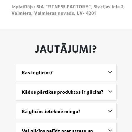
Izplatītājs: SIA “FITNESS FACTORY”, Stacijas iela 2,
Valmiera, Valmieras novads, LV- 4201
JAUTĀJUMI?
Kas ir glicīns?
Kādos pārtikas produktos ir glicīns?
Kā glicīns ietekmē miegu?
Vai glicīns palīdz pret stresu un