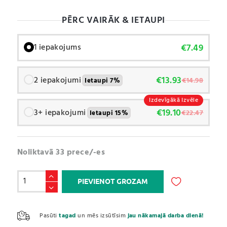
PĒRC VAIRĀK & IETAUPI
€
7.49
1 iepakojums
€
13.93
2 iepakojumi
€
14.98
Ietaupi 7%
Izdevīgākā Izvēle
€
19.10
3+ iepakojumi
€
22.47
Ietaupi 15%
Noliktavā 33 prece/-es
Glicīns
PIEVIENOT GROZAM
/
Glycine
A
(200g)
l
Pasūti
tagad
un mēs izsūtīsim
jau nākamajā darba dienā!
daudzums
t