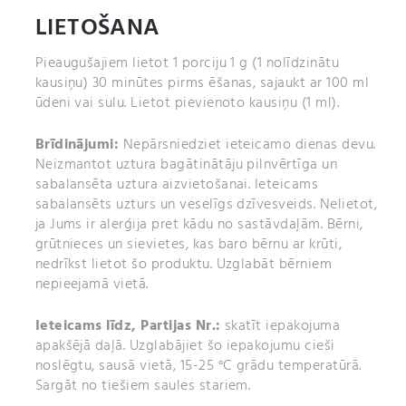
LIETOŠANA
Pieaugušajiem lietot 1 porciju 1 g (1 nolīdzinātu
kausiņu) 30 minūtes pirms ēšanas, sajaukt ar 100 ml
ūdeni vai sulu. Lietot pievienoto kausiņu (1 ml).
Brīdinājumi:
Nepārsniedziet ieteicamo dienas devu.
Neizmantot uztura bagātinātāju pilnvērtīga un
sabalansēta uztura aizvietošanai. Ieteicams
sabalansēts uzturs un veselīgs dzīvesveids. Nelietot,
ja Jums ir alerģija pret kādu no sastāvdaļām. Bērni,
grūtnieces un sievietes, kas baro bērnu ar krūti,
nedrīkst lietot šo produktu. Uzglabāt bērniem
nepieejamā vietā.
Ieteicams līdz,
Partijas Nr.:
skatīt iepakojuma
apakšējā daļā. Uzglabājiet šo iepakojumu cieši
noslēgtu, sausā vietā, 15-25 °C grādu temperatūrā.
Sargāt no tiešiem saules stariem.