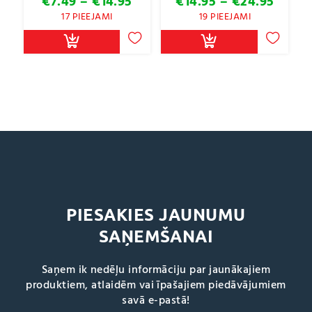
Price
Price
€
7.49
–
€
14.95
€
14.95
–
€
24.95
range:
range
17 PIEEJAMI
19 PIEEJAMI
€7.49
€14.9
through
throu
€14.95
€24.9
PIESAKIES JAUNUMU
SAŅEMŠANAI
Saņem ik nedēļu informāciju par jaunākajiem
produktiem, atlaidēm vai īpašajiem piedāvājumiem
savā e-pastā!