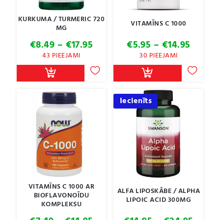
KURKUMA / TURMERIC 720
VITAMĪNS C 1000
MG
Price
Price
€
8.49
–
€
17.95
€
5.95
–
€
14.95
range:
range:
43 PIEEJAMI
30 PIEEJAMI
€8.49
€5.95
through
throu
€17.95
€14.95
Iecienīts
VITAMĪNS C 1000 AR
ALFA LIPOSKĀBE / ALPHA
BIOFLAVONOĪDU
LIPOIC ACID 300MG
KOMPLEKSU