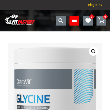
Ielogoties