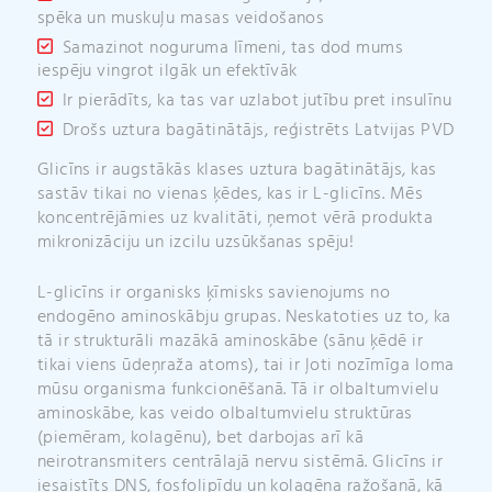
spēka un muskuļu masas veidošanos
Samazinot noguruma līmeni, tas dod mums
iespēju vingrot ilgāk un efektīvāk
Ir pierādīts, ka tas var uzlabot jutību pret insulīnu
Drošs uztura bagātinātājs, reģistrēts Latvijas PVD
Glicīns ir augstākās klases uztura bagātinātājs, kas
sastāv tikai no vienas ķēdes, kas ir L-glicīns. Mēs
koncentrējāmies uz kvalitāti, ņemot vērā produkta
mikronizāciju un izcilu uzsūkšanas spēju!
L-glicīns ir organisks ķīmisks savienojums no
endogēno aminoskābju grupas. Neskatoties uz to, ka
tā ir strukturāli mazākā aminoskābe (sānu ķēdē ir
tikai viens ūdeņraža atoms), tai ir ļoti nozīmīga loma
mūsu organisma funkcionēšanā. Tā ir olbaltumvielu
aminoskābe, kas veido olbaltumvielu struktūras
(piemēram, kolagēnu), bet darbojas arī kā
neirotransmiters centrālajā nervu sistēmā. Glicīns ir
iesaistīts DNS, fosfolipīdu un kolagēna ražošanā, kā