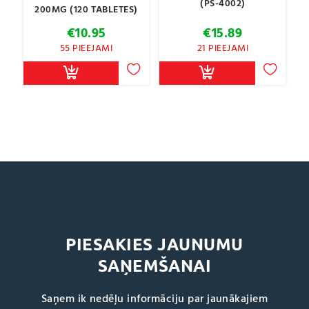
(PS-4002)
200MG (120 TABLETES)
€
10.95
€
15.89
55 PIEEJAMI
21 PIEEJAMI
PIESAKIES JAUNUMU
SAŅEMŠANAI
Saņem ik nedēļu informāciju par jaunākajiem