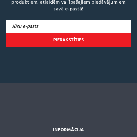
produktiem, atlaidēm vai īpašajiem piedāvājumiem
savā e-pastā!
A
l
t
e
r
n
a
t
i
v
e
:
INFORMĀCIJA