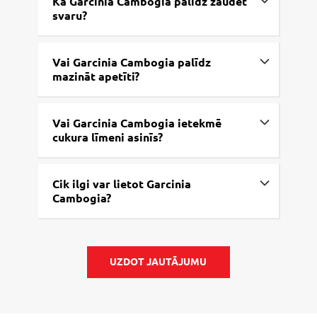
Kā Garcinia Cambogia palīdz zaudēt
svaru?
Vai Garcinia Cambogia palīdz
mazināt apetīti?
Vai Garcinia Cambogia ietekmē
cukura līmeni asinīs?
Cik ilgi var lietot Garcinia
Cambogia?
UZDOT JAUTĀJUMU