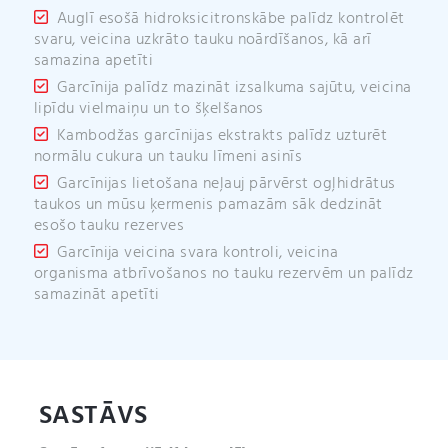
Auglī esošā hidroksicitronskābe palīdz kontrolēt
svaru, veicina uzkrāto tauku noārdīšanos, kā arī
samazina apetīti
Garcīnija palīdz mazināt izsalkuma sajūtu, veicina
lipīdu vielmaiņu un to šķelšanos
Kambodžas garcīnijas ekstrakts palīdz uzturēt
normālu cukura un tauku līmeni asinīs
Garcīnijas lietošana neļauj pārvērst ogļhidrātus
taukos un mūsu ķermenis pamazām sāk dedzināt
esošo tauku rezerves
Garcīnija veicina svara kontroli, veicina
organisma atbrīvošanos no tauku rezervēm un palīdz
samazināt apetīti
SASTĀVS