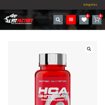
Ielogoties