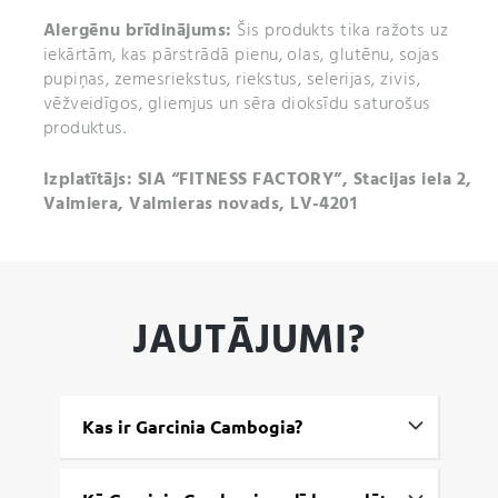
Alergēnu brīdinājums:
Šis produkts tika ražots uz
iekārtām, kas pārstrādā pienu, olas, glutēnu, sojas
pupiņas, zemesriekstus, riekstus, selerijas, zivis,
vēžveidīgos, gliemjus un sēra dioksīdu saturošus
produktus.
Izplatītājs: SIA “FITNESS FACTORY”, Stacijas iela 2,
Valmiera, Valmieras novads, LV-4201
JAUTĀJUMI?
Kas ir Garcinia Cambogia?