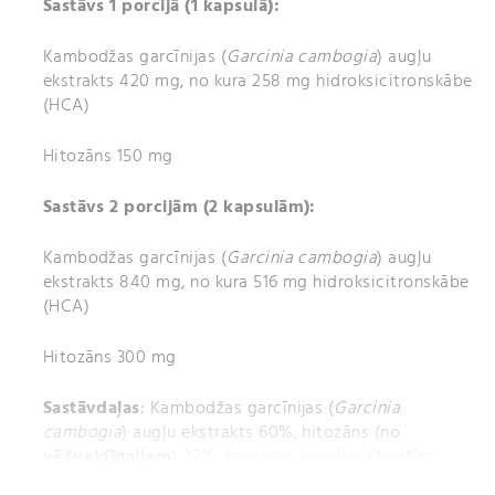
Sastāvs 1 porcijā (1 kapsulā):
Kambodžas garcīnijas (
Garcinia cambogia
) augļu
ekstrakts 420 mg, no kura 258 mg hidroksicitronskābe
(HCA)
Hitozāns 150 mg
Sastāvs 2 porcijām (2 kapsulām):
Kambodžas garcīnijas (
Garcinia cambogia
) augļu
ekstrakts 840 mg, no kura 516 mg hidroksicitronskābe
(HCA)
Hitozāns 300 mg
Sastāvdaļas
: Kambodžas garcīnijas (
Garcinia
cambogia
) augļu ekstrakts 60%, hitozāns (no
vēžveidīgajiem
) 22%, kapsulas apvalks: [želatīns,
glazētājviela: šellaka; krāsviela: dzelzs oksīdi un