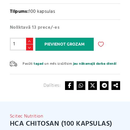
Tilpums:
100 kapsulas
Noliktavā 13 prece/-es
HCA
PIEVIENOT GROZAM
Chitosan
(100
A
kapsulas)
l
Pasūti
tagad
un mēs izsūtīsim
jau nākamajā darba dienā!
daudzums
t
e
r
Dalīties:
n
a
t
i
v
Scitec Nutrition
e
HCA CHITOSAN (100 KAPSULAS)
: