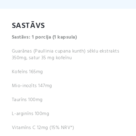
SASTĀVS
Sastāvs: 1 porcija
(1 kapsula)
Guarānas (Paullinia cupana kunth) sēklu ekstrakts
350mg, satur 35 mg kofeīnu
Kofeīns 165mg
Mio-inozīts 147mg
Taurīns 100mg
L-arginīns 100mg
Vitamīns C 12mg (15% NRV*)