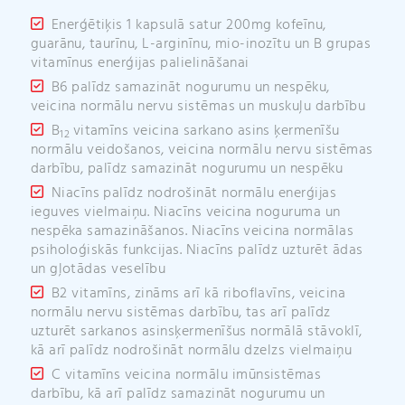
Enerģētiķis 1 kapsulā satur 200mg kofeīnu,
guarānu, taurīnu, L-arginīnu, mio-inozītu un B grupas
vitamīnus enerģijas palielināšanai
B6 palīdz samazināt nogurumu un nespēku,
veicina normālu nervu sistēmas un muskuļu darbību
B
vitamīns veicina sarkano asins ķermenīšu
12
normālu veidošanos, veicina normālu nervu sistēmas
darbību, palīdz samazināt nogurumu un nespēku
Niacīns palīdz nodrošināt normālu enerģijas
ieguves vielmaiņu. Niacīns veicina noguruma un
nespēka samazināšanos. Niacīns veicina normālas
psiholoģiskās funkcijas. Niacīns palīdz uzturēt ādas
un gļotādas veselību
B2 vitamīns, zināms arī kā riboflavīns, veicina
normālu nervu sistēmas darbību, tas arī palīdz
uzturēt sarkanos asinsķermenīšus normālā stāvoklī,
kā arī palīdz nodrošināt normālu dzelzs vielmaiņu
C vitamīns veicina normālu imūnsistēmas
darbību, kā arī palīdz samazināt nogurumu un