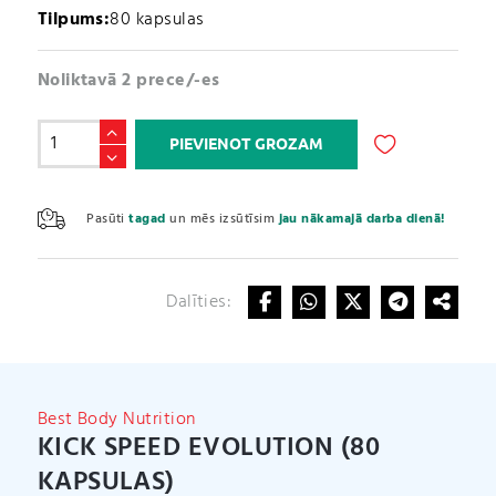
Tilpums:
80 kapsulas
Noliktavā 2 prece/-es
Kick
PIEVIENOT GROZAM
Speed
Evolution
A
(80
l
Pasūti
tagad
un mēs izsūtīsim
jau nākamajā darba dienā!
kapsulas)
t
daudzums
e
r
Dalīties:
n
a
t
i
v
Best Body Nutrition
e
KICK SPEED EVOLUTION (80
:
KAPSULAS)