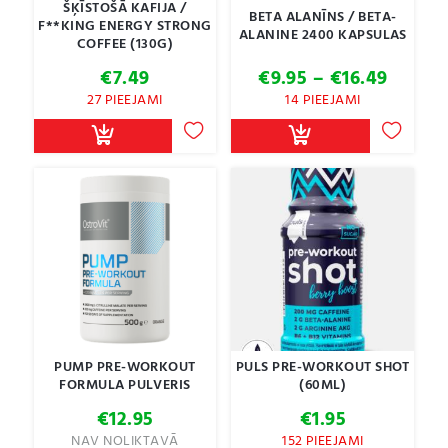
ŠĶĪSTOŠĀ KAFIJA /
BETA ALANĪNS / BETA-
F**KING ENERGY STRONG
ALANINE 2400 KAPSULAS
COFFEE (130G)
Price
€
7.49
€
9.95
–
€
16.49
range:
27 PIEEJAMI
14 PIEEJAMI
€9.95
throu
€16.49
PUMP PRE-WORKOUT
PULS PRE-WORKOUT SHOT
FORMULA PULVERIS
(60ML)
€
12.95
€
1.95
NAV NOLIKTAVĀ
152 PIEEJAMI