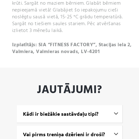
krūti. Sargāt no maziem bērniem. Glabāt bērniem
nepieejamā vietā! Glabājiet šo iepakojumu cieši
noslēgtu sausā vietā, 15-25 °C grādu temperatūrā.
Sargāt no tiešiem saules stariem. Pēc atvēršanas
izlietot 3 mēnešu laikā.
Izplatītājs: SIA “FITNESS FACTORY”, Stacijas iela 2,
Valmiera, Valmieras novads, LV-4201
JAUTĀJUMI?
Kādi ir biežākie sastāvdaļu tipi?
Vai pirms treniņa dzērieni ir droši?