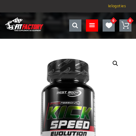
Ielogoties