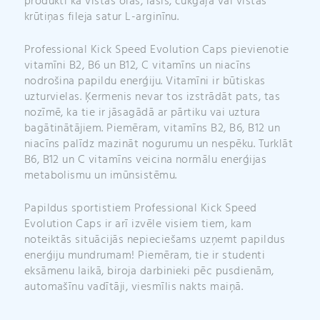
produkti kā vistas olas, lasis, cūkgaļa vai vistas
krūtiņas fileja satur L-arginīnu.
Professional Kick Speed Evolution Caps pievienotie
vitamīni B2, B6 un B12, C vitamīns un niacīns
nodrošina papildu enerģiju. Vitamīni ir būtiskas
uzturvielas. Ķermenis nevar tos izstrādāt pats, tas
nozīmē, ka tie ir jāsagādā ar pārtiku vai uztura
bagātinātājiem. Piemēram, vitamīns B2, B6, B12 un
niacīns palīdz mazināt nogurumu un nespēku. Turklāt
B6, B12 un C vitamīns veicina normālu enerģijas
metabolismu un imūnsistēmu.
Papildus sportistiem Professional Kick Speed
Evolution Caps ir arī izvēle visiem tiem, kam
noteiktās situācijās nepieciešams uzņemt papildus
enerģiju mundrumam! Piemēram, tie ir studenti
eksāmenu laikā, biroja darbinieki pēc pusdienām,
automašīnu vadītāji, viesmīlis nakts maiņā.