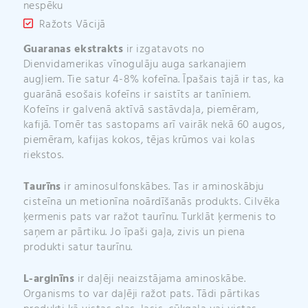
nespēku
Ražots Vācijā
Guaranas ekstrakts
ir izgatavots no
Dienvidamerikas vīnogulāju auga sarkanajiem
augļiem. Tie satur 4-8% kofeīna. Īpašais tajā ir tas, ka
guarānā esošais kofeīns ir saistīts ar tanīniem.
Kofeīns ir galvenā aktīvā sastāvdaļa, piemēram,
kafijā. Tomēr tas sastopams arī vairāk nekā 60 augos,
piemēram, kafijas kokos, tējas krūmos vai kolas
riekstos.
Taurīns
ir aminosulfonskābes. Tas ir aminoskābju
cisteīna un metionīna noārdīšanās produkts. Cilvēka
ķermenis pats var ražot taurīnu. Turklāt ķermenis to
saņem ar pārtiku. Jo īpaši gaļa, zivis un piena
produkti satur taurīnu.
L-arginīns
ir daļēji neaizstājama aminoskābe.
Organisms to var daļēji ražot pats. Tādi pārtikas