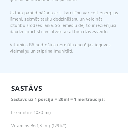
gan arī samazināt ķermeņa svaru.
Uztura papildināšana ar L-karnitīnu var celt enerģijas
līmeni, sekmēt tauku dedzināšanu un veicināt
izturību slodzes laikā. Šo iemeslu dēļ to ir iecienījuši
daudzi sportisti un cilvēki ar aktīvu dzīvesveidu.
Vitamīns B6 nodrošina normālu enerģijas ieguves
vielmaiņu un stiprina imunitāti.
SASTĀVS
Sastāvs uz 1 porciju = 20ml = 1 mērtrauciņš:
L-karnitīns 1030 mg
Vitamīns B6 1,8 mg (129%*)