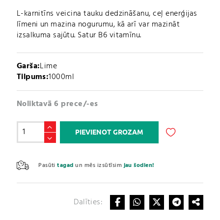
L-karnitīns veicina tauku dedzināšanu, ceļ enerģijas
līmeni un mazina nogurumu, kā arī var mazināt
izsalkuma sajūtu. Satur B6 vitamīnu.
Garša:
Lime
Tilpums:
1000ml
Noliktavā 6 prece/-es
Mammut
PIEVIENOT GROZAM
L-
Carnitine
A
Liquid
l
Pasūti
tagad
un mēs izsūtīsim
jau šodien!
daudzums
t
e
r
Dalīties:
n
a