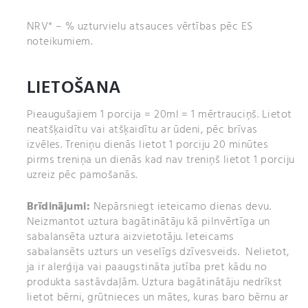
NRV* – % uzturvielu atsauces vērtības pēc ES
noteikumiem.
LIETOŠANA
Pieaugušajiem 1 porcija = 20ml = 1 mērtrauciņš. Lietot
neatšķaidītu vai atšķaidītu ar ūdeni, pēc brīvas
izvēles. Treniņu dienās lietot 1 porciju 20 minūtes
pirms treniņa un dienās kad nav treniņš lietot 1 porciju
uzreiz pēc pamošanās.
Brīdinājumi:
Nepārsniegt ieteicamo dienas devu.
Neizmantot uztura bagātinātāju kā pilnvērtīga un
sabalansēta uztura aizvietotāju. Ieteicams
sabalansēts uzturs un veselīgs dzīvesveids. Nelietot,
ja ir alerģija vai paaugstināta jutība pret kādu no
produkta sastāvdaļām. Uztura bagātinātāju nedrīkst
lietot bērni, grūtnieces un mātes, kuras baro bērnu ar