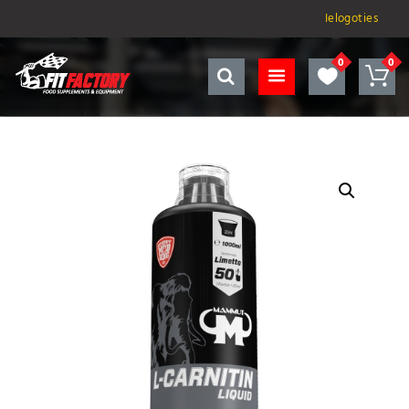
Ielogoties