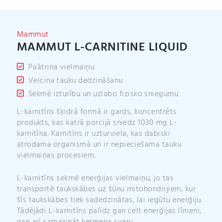
t
i
v
Mammut
e
MAMMUT L-CARNITINE LIQUID
:
Paātrina vielmaiņu
Veicina tauku dedzināšanu
Sekmē izturību un uzlabo fizisko sniegumu
L-karnitīns šķidrā formā ir gards, koncentrēts
produkts, kas katrā porcijā sniedz 1030 mg L-
karnitīna. Karnitīns ir uzturviela, kas dabiski
atrodama organismā un ir nepieciešama tauku
vielmaiņas procesiem.
L-karnitīns sekmē enerģijas vielmaiņu, jo tas
transportē taukskābes uz šūnu mitohondrijiem, kur
šīs taukskābes tiek sadedzinātas, lai iegūtu enerģiju.
Tādējādi L-karnitīns palīdz gan celt enerģijas līmeni,