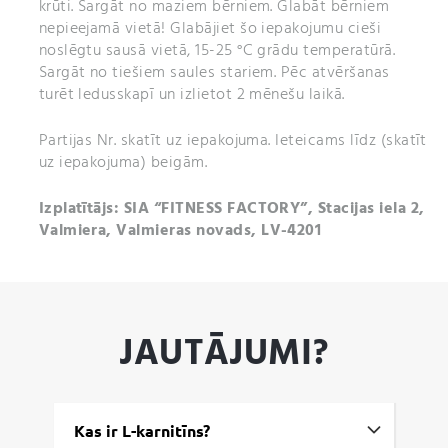
krūti. Sargāt no maziem bērniem. Glabāt bērniem
nepieejamā vietā! Glabājiet šo iepakojumu cieši
noslēgtu sausā vietā, 15-25 °C grādu temperatūrā.
Sargāt no tiešiem saules stariem. Pēc atvēršanas
turēt ledusskapī un izlietot 2 mēnešu laikā.
Partijas Nr. skatīt uz iepakojuma. Ieteicams līdz (skatīt
uz iepakojuma) beigām.
Izplatītājs: SIA “FITNESS FACTORY”, Stacijas iela 2,
Valmiera, Valmieras novads, LV-4201
JAUTĀJUMI?
Kas ir L-karnitīns?