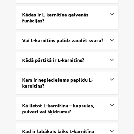
Kādas ir L-karnitīna galvenās
funkcijas?
Vai L-karnitīns palīdz zaudēt svaru?
Kādā pārtikā ir L-karnitīns?
Kam ir nepieciešams papildu L-
karnitīns?
Kā lietot L-karnitīnu – kapsulas,
pulveri vai šķidrumu?
Kad ir labākais laiks L-karnitīna