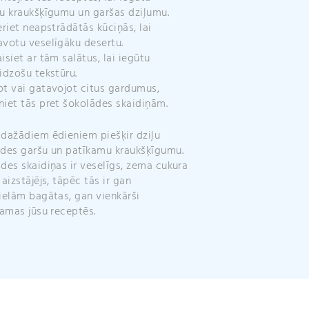
u kraukšķīgumu un garšas dziļumu.
eriet neapstrādātās kūciņās, lai
votu veselīgāku desertu.
isiet ar tām salātus, lai iegūtu
idzošu tekstūru.
t vai gatavojot citus gardumus,
iet tās pret šokolādes skaidiņām.
dažādiem ēdieniem piešķir dziļu
des garšu un patīkamu kraukšķīgumu.
des skaidiņas ir veselīgs, zema cukura
 aizstājējs, tāpēc tās ir gan
ielām bagātas, gan vienkārši
jamas jūsu receptēs.