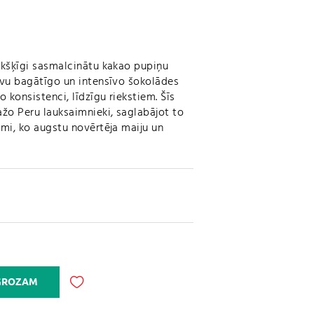
ukšķīgi sasmalcinātu kakao pupiņu
savu bagātīgo un intensīvo šokolādes
 konsistenci, līdzīgu riekstiem. Šīs
ažo Peru lauksaimnieki, saglabājot to
īmi, ko augstu novērtēja maiju un
A
 GROZAM
l
t