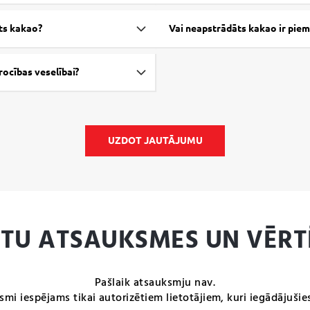
ts kakao?
Vai neapstrādāts kakao ir pie
ocības veselībai?
UZDOT JAUTĀJUMU
NTU ATSAUKSMES UN VĒRT
Pašlaik atsauksmju nav.
smi iespējams tikai autorizētiem lietotājiem, kuri iegādājušie