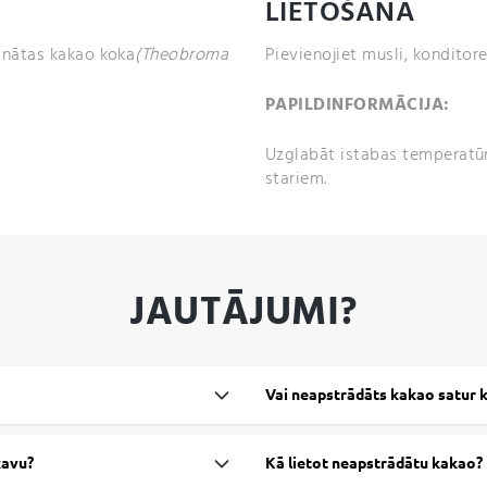
LIETOŠANA
inātas kakao koka
(Theobroma
Pievienojiet musli, konditor
PAPILDINFORMĀCIJA:
Uzglabāt istabas temperatūr
stariem.
JAUTĀJUMI?
Vai neapstrādāts kakao satur 
kavu?
Kā lietot neapstrādātu kakao?