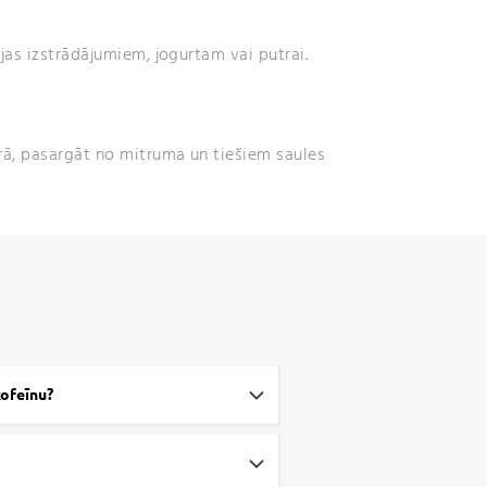
ejas izstrādājumiem, jogurtam vai putrai.
ā, pasargāt no mitruma un tiešiem saules
kofeīnu?