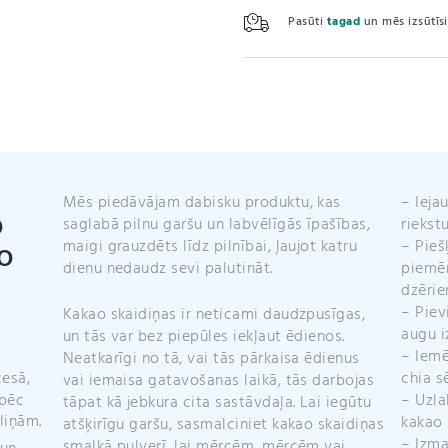
/
Pasūti
tagad
un mēs izsūtī
Raw
Cacao
Nibs
(200g)
daudzums
Mēs piedāvājam dabisku produktu, kas
– Ieja
O
saglabā pilnu garšu un labvēlīgās īpašības,
riekst
maigi grauzdēts līdz pilnībai, ļaujot katru
– Pieš
O
dienu nedaudz sevi palutināt.
piemēr
dzērie
– Piev
Kakao skaidiņas ir neticami daudzpusīgas,
augu i
un tās var bez piepūles iekļaut ēdienos.
– Iemē
Neatkarīgi no tā, vai tās pārkaisa ēdienus
chia s
cesā,
vai iemaisa gatavošanas laikā, tās darbojas
 pēc
– Uzla
tāpat kā jebkura cita sastāvdaļa. Lai iegūtu
liņām.
kakao 
atšķirīgu garšu, sasmalciniet kakao skaidiņas
– Izma
smalkā pulverī, lai mērcēm, mērcēm vai