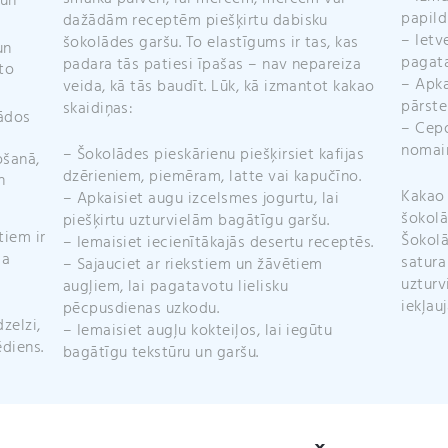
 un
papild
dažādām receptēm piešķirtu dabisku
– Ietv
šokolādes garšu. To elastīgums ir tas, kas
un
pagata
padara tās patiesi īpašas – nav nepareiza
to
– Apka
veida, kā tās baudīt. Lūk, kā izmantot kakao
pārste
skaidiņas:
žādos
– Cepo
nomain
– Šokolādes pieskārienu piešķirsiet kafijas
ošanā,
dzērieniem, piemēram, latte vai kapučīno.
n
Kakao 
– Apkaisiet augu izcelsmes jogurtu, lai
šokolā
piešķirtu uzturvielām bagātīgu garšu.
tiem ir
Šokolā
– Iemaisiet iecienītākajās desertu receptēs.
ga
satura
– Sajauciet ar riekstiem un žāvētiem
uzturv
augļiem, lai pagatavotu lielisku
iekļau
pēcpusdienas uzkodu.
zelzi,
– Iemaisiet augļu kokteiļos, lai iegūtu
ēdiens.
bagātīgu tekstūru un garšu.