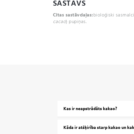
SASTĀVS
Citas sastāvdaļas:
bioloģiski sasmalc
cacao
) pupiņas.
Kas ir neapstrādāts kakao?
Kāda ir atšķirība starp kakao un ka