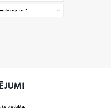
mērots vegāniem?
ĒJUMI
s šo produktu.