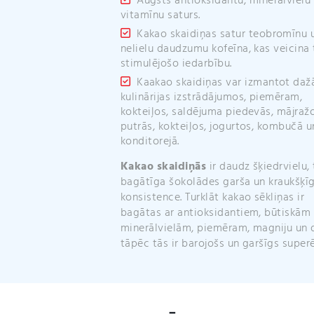
Augsts antioksidantu, minerālvielu
vitamīnu saturs.
Kakao skaidiņas satur teobromīnu 
nelielu daudzumu kofeīna, kas veicina 
stimulējošo iedarbību.
Kaakao skaidiņas var izmantot da
kulinārijas izstrādājumos, piemēram,
kokteiļos, saldējuma piedevās, mājraž
putrās, kokteiļos, jogurtos, kombučā u
konditorejā.
Kakao skaidiņās
ir daudz šķiedrvielu, 
bagātīga šokolādes garša un kraukšķī
konsistence. Turklāt kakao sēkliņas ir
bagātas ar antioksidantiem, būtiskām
minerālvielām, piemēram, magniju un d
tāpēc tās ir barojošs un garšīgs super