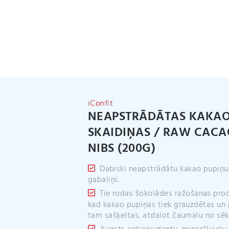
iConfit
NEAPSTRĀDĀTAS KAKA
SKAIDIŅAS / RAW CACA
NIBS (200G)
Dabiski neapstrādātu kakao pupiņu
gabaliņi.
Tie rodas šokolādes ražošanas pro
kad kakao pupiņas tiek grauzdētas un
tam sašķeltas, atdalot čaumalu no sēk