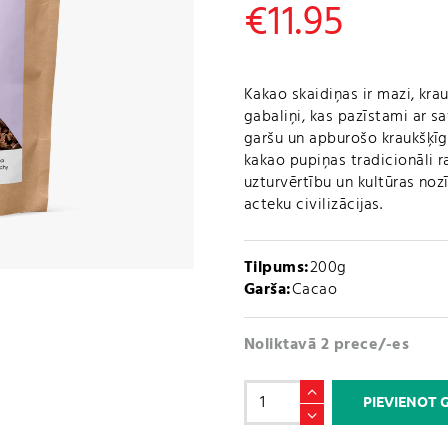
€
11.95
Kakao skaidiņas ir mazi, kra
gabaliņi, kas pazīstami ar 
garšu un apburošo kraukšķīgo
kakao pupiņas tradicionāli r
uzturvērtību un kultūras noz
acteku civilizācijas.
Tilpums:
200g
Garša:
Cacao
Noliktavā 2 prece/-es
Neapstrādātas
PIEVIENOT
Kakao
Skaidiņas