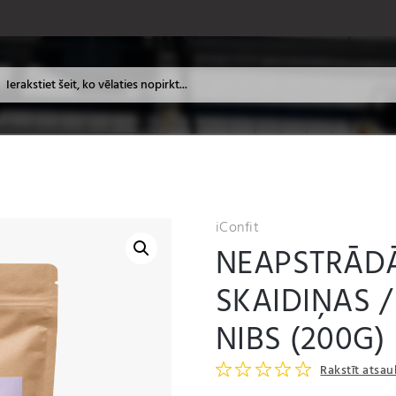
iConfit
NEAPSTRĀD
SKAIDIŅAS 
NIBS (200G)
Rakstīt atsa