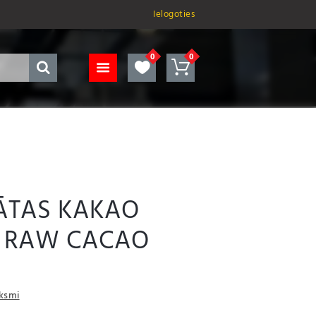
Ielogoties
ĀTAS KAKAO
/ RAW CACAO
uksmi