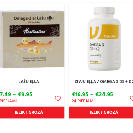
LAŠU EĻĻA
ZIVJU EĻĻA / OMEGA 3 D3 + K
Price
Price
€
7.49
–
€
9.95
€
16.95
–
€
24.95
range:
range:
 PIEEJAMI
24 PIEEJAMI
€7.49
€16.95
through
throug
IELIKT GROZĀ
IELIKT GROZĀ
€9.95
€24.95