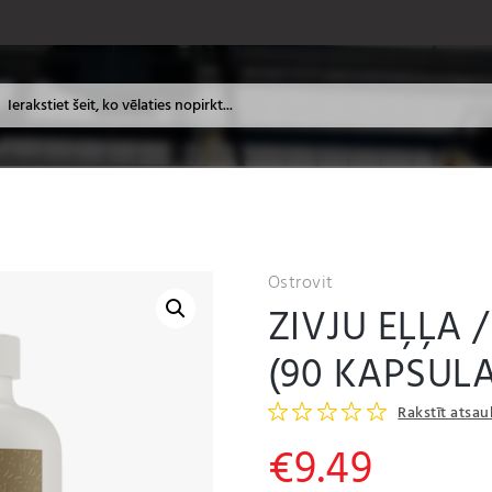
Ostrovit
ZIVJU EĻĻA 
(90 KAPSULA
Rakstīt atsa
€
9.49