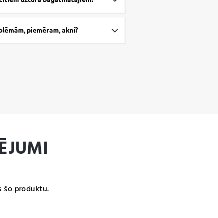
roblēmām, piemēram, akni?
ĒJUMI
s šo produktu.