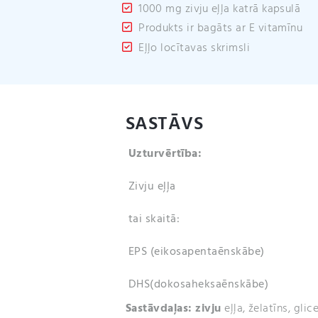
1000 mg zivju eļļa katrā kapsulā
Produkts ir bagāts ar E vitamīnu
Eļļo locītavas skrimsli
SASTĀVS
Uzturvērtība:
Zivju eļļa
tai skaitā:
EPS (eikosapentaēnskābe)
DHS(dokosaheksaēnskābe)
Sastāvdaļas:
zivju
eļļa, želatīns, gli