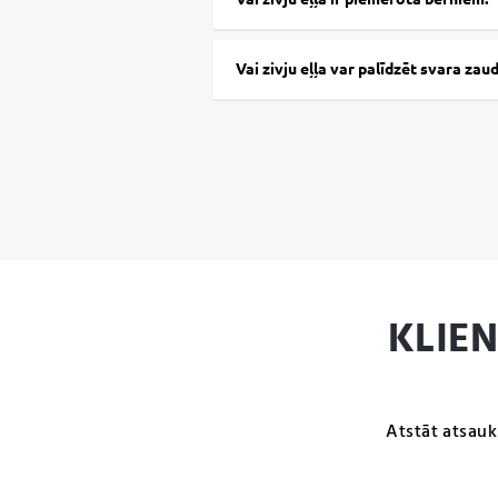
Vai zivju eļļa var palīdzēt svara za
KLIE
Atstāt atsauk