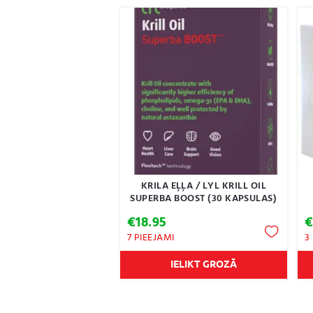
KRILA EĻĻA / LYL KRILL OIL
SUPERBA BOOST (30 KAPSULAS)
€
18.95
7 PIEEJAMI
3
IELIKT GROZĀ