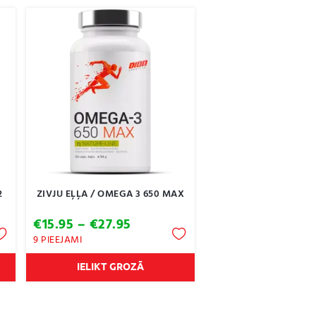
2
ZIVJU EĻĻA / OMEGA 3 650 MAX
Price
€
15.95
–
€
27.95
range:
9 PIEEJAMI
€15.95
h
through
IELIKT GROZĀ
€27.95