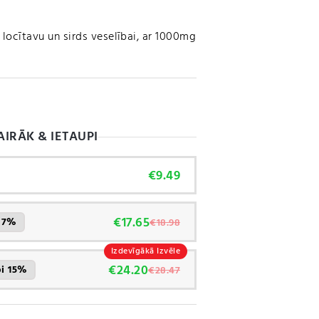
locītavu un sirds veselībai, ar 1000mg
AIRĀK & IETAUPI
€
9.49
€
17.65
i 7%
€
18.98
Izdevīgākā Izvēle
€
24.20
pi 15%
€
28.47