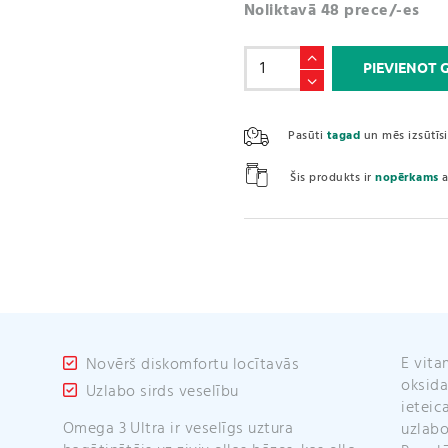
Noliktavā 48 prece/-es
Zivju
PIEVIENOT
eļļa
/
Omega-
Pasūti
tagad
un mēs izsūtī
3
ultra
Šis produkts ir
nopērkams
a
(90
kapsulas)
daudzums
E vita
Novērš diskomfortu locītavās
oksida
Uzlabo sirds veselību
ieteic
Omega 3 Ultra ir veselīgs uztura
uzlabot savu labsajūtu un ķermeņa darbību.