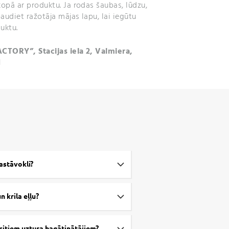
kopā ar produktu. Ja rodas šaubas, lūdzu,
audiet ražotāja mājas lapu, lai iegūtu
uktu.
ACTORY”, Stacijas iela 2, Valmiera,
1
rastāvokli?
un krila eļļu?
r citiem uztura bagātinātājiem?