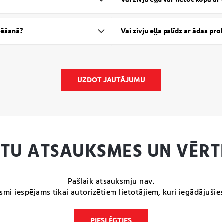
udēšanā?
Vai zivju eļļa palīdz ar ādas p
UZDOT JAUTĀJUMU
NTU ATSAUKSMES UN VĒRT
Pašlaik atsauksmju nav.
smi iespējams tikai autorizētiem lietotājiem, kuri iegādājušie
PIESLĒGTIES