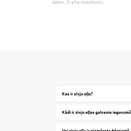
ūdens, D-alfa-tokoferols.
Kas ir zivju eļļa?
Kādi ir zivju eļļas galvenie ieguvumi
Vai zivju eļļa ir piemērota bērniem?