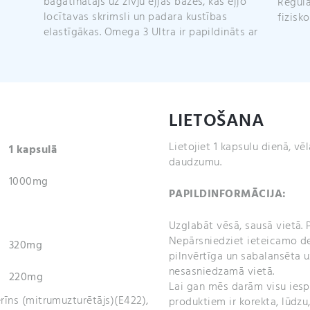
bagātinātājs uz zivju eļļas bāzes, kas eļļo
Regulāra Omega 3 lietošana veicina ķermeņa
locītavas skrimsli un padara kustības
fizisk
elastīgākas. Omega 3 Ultra ir papildināts ar
LIETOŠANA
Lietojiet 1 kapsulu dienā, vē
1 kapsulā
daudzumu.
1000mg
PAPILDINFORMĀCIJA:
Uzglabāt vēsā, sausā vietā. P
Nepārsniedziet ieteicamo de
320mg
pilnvērtīga un sabalansēta u
nesasniedzamā vietā.
220mg
Lai gan mēs darām visu iespē
cerīns (mitrumuzturētājs)(E422),
produktiem ir korekta, lūdzu,