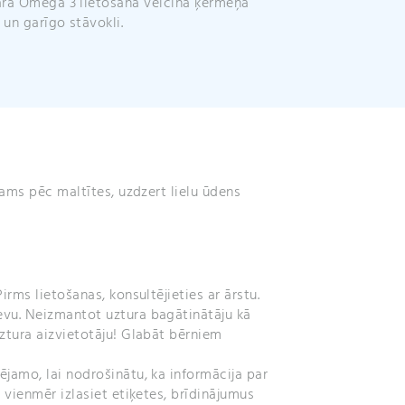
o un garīgo stāvokli.
lams pēc maltītes, uzdzert lielu ūdens
irms lietošanas, konsultējieties ar ārstu.
vu. Neizmantot uztura bagātinātāju kā
ztura aizvietotāju! Glabāt bērniem
jamo, lai nodrošinātu, ka informācija par
 vienmēr izlasiet etiķetes, brīdinājumus