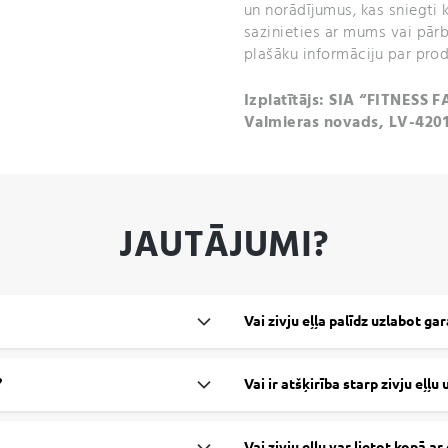
un norādījumus, kas sniegti 
sazinieties ar mums vai pārb
plašāku informāciju par prod
Izplatītājs: SIA “FITNESS F
Valmieras novads, LV-420
JAUTĀJUMI?
Vai zivju eļļa palīdz uzlabot ga
?
Vai ir atšķirība starp zivju eļļu 
Vai zivju eļļu var lietot kopā a