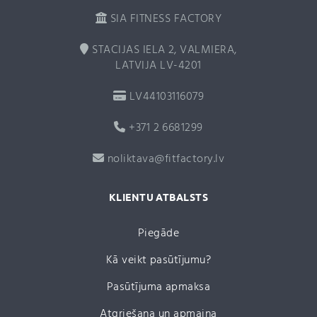
SIA FITNESS FACTORY
STACIJAS IELA 2, VALMIERA,
LATVIJA LV-4201
LV44103116079
+371 2 6681299
noliktava@fitfactory.lv
KLIENTU ATBALSTS
Piegāde
Kā veikt pasūtījumu?
Pasūtījuma apmaksa
Atgriešana un apmaiņa