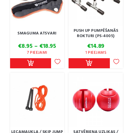
PUSH UP PUMPĒŠANĀS
SMAGUMA ATSVARI
ROKTURI (PS-4005)
Price
€
8.95
–
€
18.95
€
14.89
range:
7 PIEEJAMI
1 PIEEJAMS
€8.95
through
€18.95
LECAMAUKLA / SKIP JUMP
SATVĒRIENA UZLIKAS /