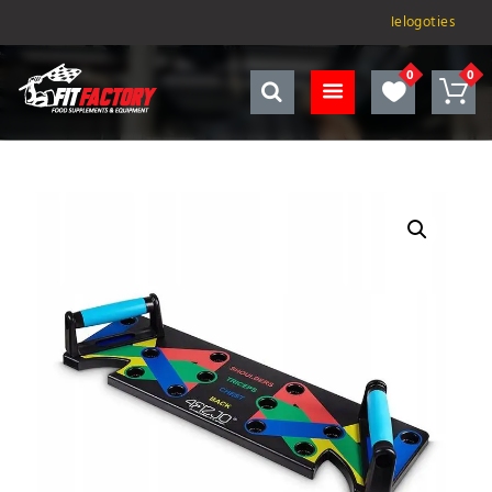
Ielogoties