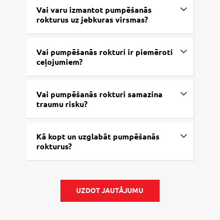
Vai varu izmantot pumpēšanās
rokturus uz jebkuras virsmas?
Vai pumpēšanās rokturi ir piemēroti
ceļojumiem?
Vai pumpēšanās rokturi samazina
traumu risku?
Kā kopt un uzglabāt pumpēšanās
rokturus?
UZDOT JAUTĀJUMU