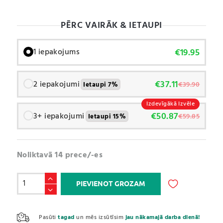
PĒRC VAIRĀK & IETAUPI
€
19.95
1 iepakojums
€
37.11
2 iepakojumi
€
39.90
Ietaupi 7%
Izdevīgākā Izvēle
€
50.87
3+ iepakojumi
€
59.85
Ietaupi 15%
Noliktavā 14 prece/-es
Pumpēšanās
PIEVIENOT GROZAM
platforma
/
A
Push
l
Pasūti
tagad
un mēs izsūtīsim
jau nākamajā darba dienā!
Up