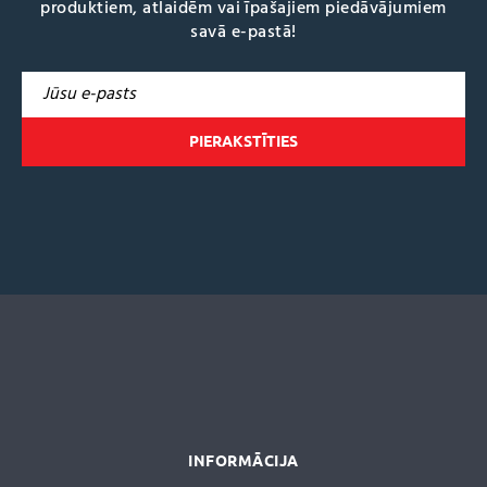
produktiem, atlaidēm vai īpašajiem piedāvājumiem
savā e-pastā!
A
l
t
e
r
n
a
t
i
v
e
:
INFORMĀCIJA