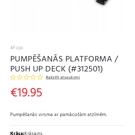
4Fizjo
PUMPĒŠANĀS PLATFORMA /
PUSH UP DECK (#312501)
Rakstīt atsauksmi
€
19.95
Pumpēšanās virsma ar pamācošām atzīmēm.
Krāsa:
Krāsains