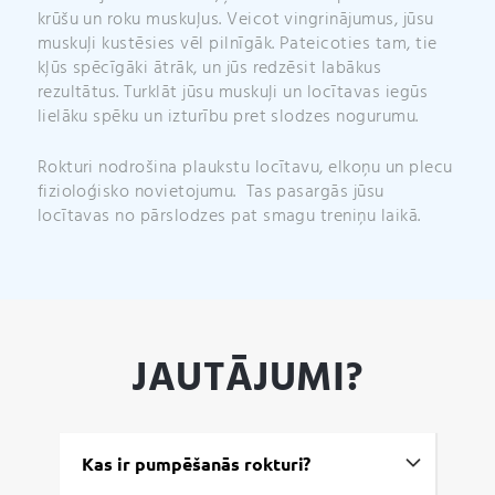
krūšu un roku muskuļus. Veicot vingrinājumus, jūsu
muskuļi kustēsies vēl pilnīgāk. Pateicoties tam, tie
kļūs spēcīgāki ātrāk, un jūs redzēsit labākus
rezultātus. Turklāt jūsu muskuļi un locītavas iegūs
lielāku spēku un izturību pret slodzes nogurumu.
Rokturi nodrošina plaukstu locītavu, elkoņu un plecu
fizioloģisko novietojumu. Tas pasargās jūsu
locītavas no pārslodzes pat smagu treniņu laikā.
JAUTĀJUMI?
Kas ir pumpēšanās rokturi?