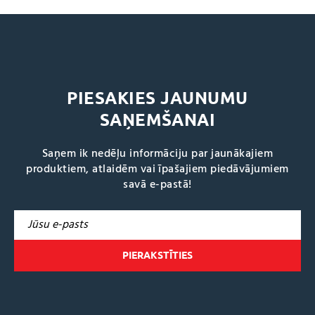
PIESAKIES JAUNUMU
SAŅEMŠANAI
Saņem ik nedēļu informāciju par jaunākajiem
produktiem, atlaidēm vai īpašajiem piedāvājumiem
savā e-pastā!
A
l
t
e
r