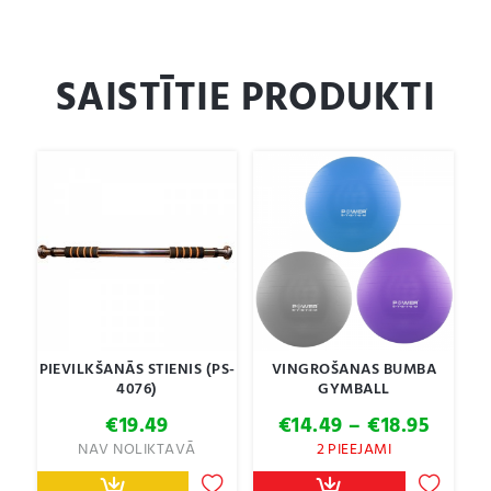
SAISTĪTIE PRODUKTI
PIEVILKŠANĀS STIENIS (PS-
VINGROŠANAS BUMBA
4076)
GYMBALL
Price
€
19.49
€
14.49
–
€
18.95
range:
NAV NOLIKTAVĀ
2 PIEEJAMI
€14.4