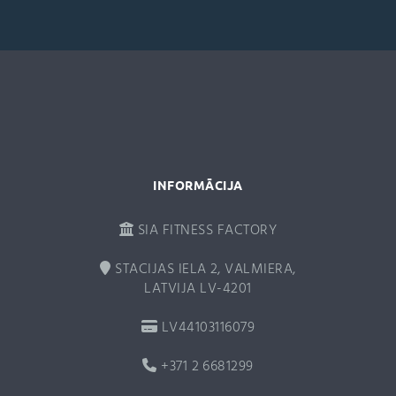
n
a
t
i
v
e
:
INFORMĀCIJA
SIA FITNESS FACTORY
STACIJAS IELA 2, VALMIERA,
LATVIJA LV-4201
LV44103116079
+371 2 6681299