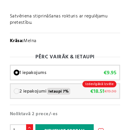
Satvēriena stiprināšanas rokturis ar regulējamu
pretestību.
Krāsa:
Melna
PĒRC VAIRĀK & IETAUPI
€
9.95
1 iepakojums
Izdevīgākā Izvēle
€
18.51
2 iepakojumi
€
19.90
Ietaupi 7%
Noliktavā 2 prece/-es
Satvērienam