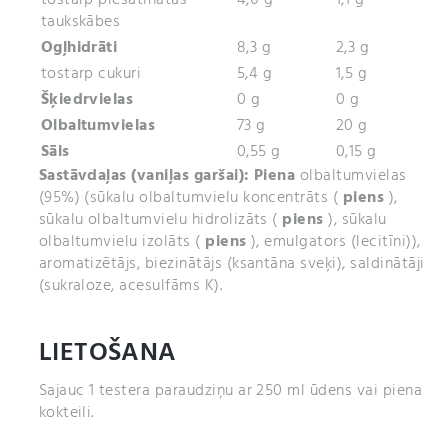
taukskābes
Ogļhidrāti
8,3 g
2,3 g
tostarp cukuri
5,4 g
1,5 g
Šķiedrvielas
0 g
0 g
Olbaltumvielas
73 g
20 g
Sāls
0,55 g
0,15 g
Sastāvdaļas (vaniļas garšai):
Piena
olbaltumvielas
(95%) (sūkalu olbaltumvielu koncentrāts (
piens
),
sūkalu olbaltumvielu hidrolizāts (
piens
), sūkalu
olbaltumvielu izolāts (
piens
), emulgators (lecitīni)),
aromatizētājs, biezinātājs (ksantāna sveķi), saldinātāji
(sukraloze, acesulfāms K).
LIETOŠANA
Sajauc 1 testera paraudziņu ar 250 ml ūdens vai piena
kokteili.