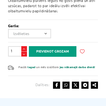
was:
is:
Olbaltumvielu pulveris iegūts no govs piena un ātri
uzsūcas, padarot to par ideālu izvēli efektīvai
€1.49.
€0.69.
olbaltumvielu papildināšanai.
Garša:
Whey
PIEVIENOT GROZAM
Protein
TESTERU
A
PACIŅAS
l
Pasūti
tagad
un mēs izsūtīsim
jau nākamajā darba dienā!
daudzums
t
e
r
Dalīties:
n
a
t
i