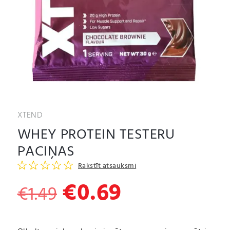
XTEND
WHEY PROTEIN TESTERU
PACIŅAS
Rakstīt atsauksmi
€
0.69
Original
Current
€
1.49
price
price