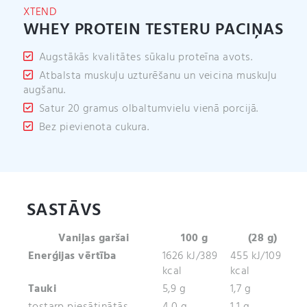
v
XTEND
e
WHEY PROTEIN TESTERU PACIŅAS
:
Augstākās kvalitātes sūkalu proteīna avots.
Atbalsta muskuļu uzturēšanu un veicina muskuļu
augšanu.
Satur 20 gramus olbaltumvielu vienā porcijā.
Bez pievienota cukura.
SASTĀVS
Vaniļas garšai
100 g
(28 g)
Enerģijas vērtība
1626 kJ/389
455 kJ/109
kcal
kcal
Tauki
5,9 g
1,7 g
tostarp piesātinātās
4,0 g
1,1 g