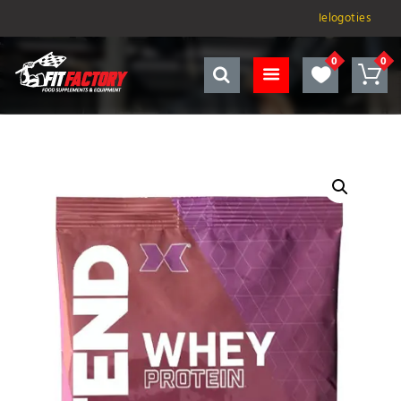
Ielogoties