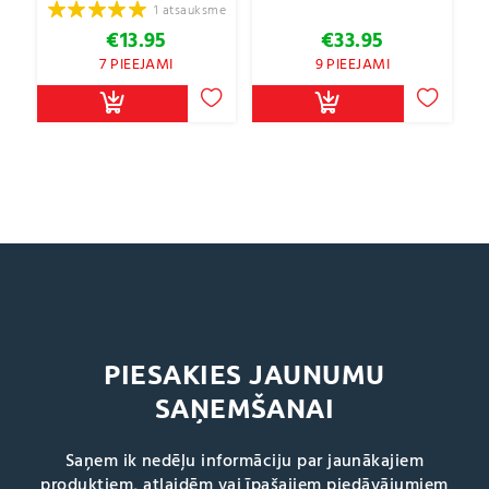
1 atsauksme
€
13.95
€
33.95
7 PIEEJAMI
9 PIEEJAMI
PIESAKIES JAUNUMU
SAŅEMŠANAI
Saņem ik nedēļu informāciju par jaunākajiem
produktiem, atlaidēm vai īpašajiem piedāvājumiem