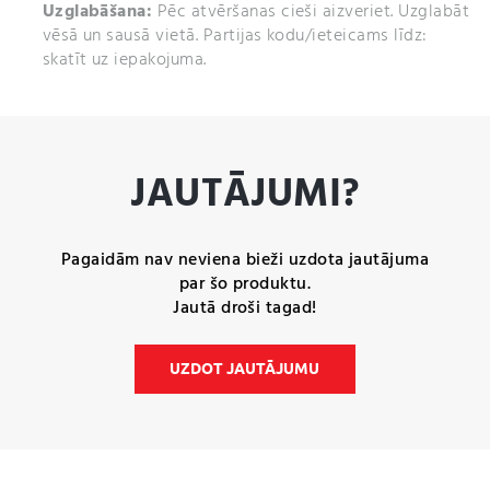
Uzglabāšana:
Pēc atvēršanas cieši aizveriet. Uzglabāt
vēsā un sausā vietā. Partijas kodu/ieteicams līdz:
skatīt uz iepakojuma.
JAUTĀJUMI?
Pagaidām nav neviena bieži uzdota jautājuma
par šo produktu.
Jautā droši tagad!
UZDOT JAUTĀJUMU