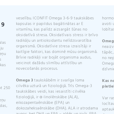
daudzums
veselību. ICONFIT Omega 3-6-9 taukskābes
hormo
 9
kapsulas ir papildus bagātinātas ar E
avoti 
vitamīnu, kas palīdz aizsargāt šūnas no
lobīta
oksidatīvā stresa. Oksidatīvais stress ir brīvo
radikāļu un antioksidantu nelīdzsvarotība
Omeg
ulas
organismā. Oksidatīvie stresa izraisītāji ir
neaizv
ju
kaitīgie faktori, kas dominē mūsu organismā.
tāpēc,
zeņu
Brīvie radikāļi var bojāt organisma audus,
no nep
s
veicinot dažādu slimību attīstību un
Omega-
 kas
novecošanās procesus.
dzīvni
Omega 3
taukskābēm ir svarīga loma
Kas n
cilvēka uzturā un fizioloģijā. Trīs Omega-3
pieti
ot 250
taukskābes veidi, kas iesaistīti cilvēka
fizioloģijā, ir α-linolēnskābe (ALA),
Var ra
eņu
eikozapentaēnskābe (EPA) un
locīta
das,
dokozaheksaēnskābe (DHA). ALA ir atrodama
aptauk