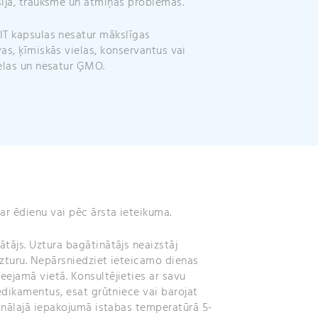
ija, trauksme un atmiņas problēmas.
T kapsulas nesatur mākslīgas
as, ķīmiskās vielas, konservantus vai
elas un nesatur ĢMO.
ar ēdienu vai pēc ārsta ieteikuma.
tājs. Uztura bagātinātājs neaizstāj
uzturu. Nepārsniedziet ieteicamo dienas
ejamā vietā. Konsultējieties ar savu
medikamentus, esat grūtniece vai barojat
ģinālajā iepakojumā istabas temperatūrā 5-