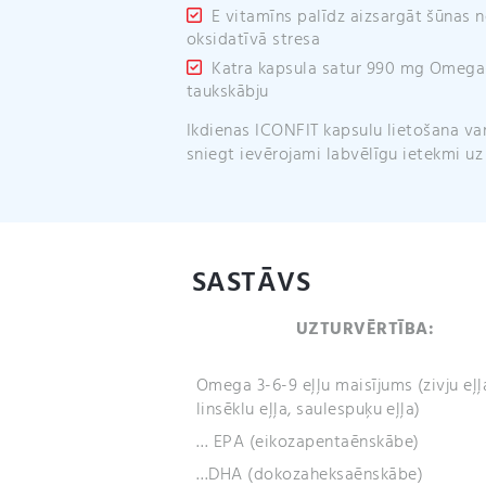
E vitamīns palīdz aizsargāt šūnas 
oksidatīvā stresa
Katra kapsula satur 990 mg Omega
taukskābju
Ikdienas ICONFIT kapsulu lietošana va
sniegt ievērojami labvēlīgu ietekmi uz
SASTĀVS
UZTURVĒRTĪBA:
Omega 3-6-9 eļļu maisījums (zivju eļļ
linsēklu eļļa, saulespuķu eļļa)
… EPA (eikozapentaēnskābe)
…DHA (dokozaheksaēnskābe)