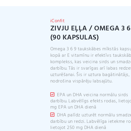
iConfit
ZIVJU EĻĻA / OMEGA 3 6
(90 KAPSULAS)
Omega 3 6 9 taukskābes mīkstās kaps
kopā ar E vitamīnu ir efektīvs taukskāb
komplekss, kas veicina sirds un smad
darbību. Tās ir svarīgas arī labas redze
uzturēšanai. Šis ir uztura bagātinātājs,
nodrošina vispārēju labsajūtu.
EPA un DHA veicina normālu sirds
darbību. Labvēlīgs efekts rodas, lietoj
mg EPA un DHA dienā
DHA palīdz uzturēt normālu smadz
darbību un redzi. Labvēlīga ietekme ro
lietojot 250 mg DHA dienā