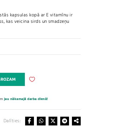
tās kapsulas kopā ar E vitamīnu ir
ss, kas veicina sirds un smadzeņu
A
 GROZAM
l
t
e
sim
jau nākamajā darba dienā!
r
n
a
Dalīties:
t
i