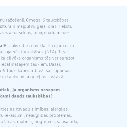
v
e
:
nu ražošanā. Omega-6 taukskābes
uzturā ir mājputnu gaļa, olas, rieksti,
s sezama sēklas, pilngraudu maize.
a 9
taukskābes nav klasificējamas kā
ietojamās taukskābes (NTA). Tas ir
 ka cilvēka organisms tās var saražot
iesātinātajiem taukiem. Dažas
9 taukskābes ir bieži sastopamas
eku tauku un augu eļļas sastāvā.
otiek, ja organisms nesaņem
ekami daudz taukskābes?
sties asinsvadu slimības, alerģijas,
vu iekaisumi, neauglības problēmas,
ošanās, diabēts, nogurums, sausa āda,