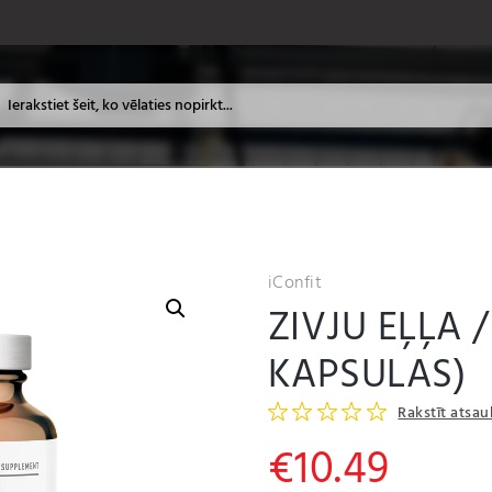
iConfit
ZIVJU EĻĻA 
KAPSULAS)
Rakstīt atsa
€
10.49