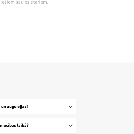
iešiem saules stariem.
s un augu eļļas?
niecības laikā?