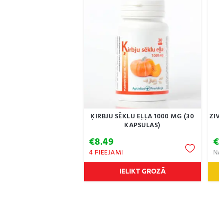
ĶIRBJU SĒKLU EĻĻA 1000 MG (30
ZI
KAPSULAS)
€
8.49
4 PIEEJAMI
N
IELIKT GROZĀ