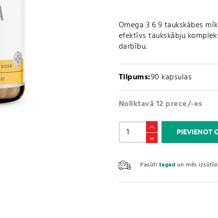
Omega 3 6 9 taukskābes mīks
efektīvs taukskābju komplek
darbību.
Tilpums:
90 kapsulas
Noliktavā 12 prece/-es
Zivju
PIEVIENOT
eļļa
/
Omega
Pasūti
tagad
un mēs izsūtī
3
6
9
(90
kapsulas)