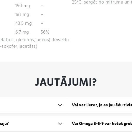
25°C, sargāt no mitruma un t
150 mg
–
181 mg
–
43,5 mg
–
6,7 mg
56%
elatīns, glicerīns, ūdens), linsēklu
α-tokoferilacetāts)
JAUTĀJUMI?
Vai var lietot, ja es jau ēdu zivi
ciju?
Vai Omega 3-6-9 var lietot grūt