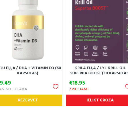
VJU EĻĻA / DHA + VITAMIN D3 (60
KRILA EĻĻA / LYL KRILL OIL
KAPSULAS)
SUPERBA BOOST (30 KAPSULA
€
9.49
€
18.95
AV NOLIKTAVĀ
7 PIEEJAMI
REZERVĒT
IELIKT GROZĀ