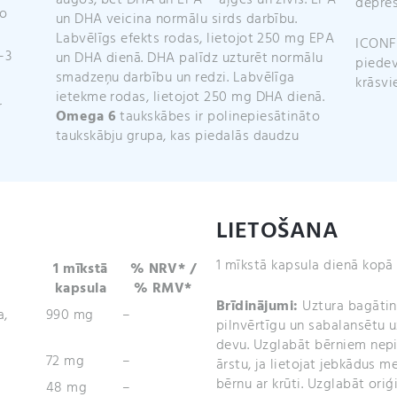
augos, bet DHA un EPA – aļģēs un zivīs. EPA
depres
no
un DHA veicina normālu sirds darbību.
Labvēlīgs efekts rodas, lietojot 250 mg EPA
ICONFI
-3
un DHA dienā. DHA palīdz uzturēt normālu
piedev
smadzeņu darbību un redzi. Labvēlīga
krāsvi
ietekme rodas, lietojot 250 mg DHA dienā.
r
Omega 6
taukskābes ir polinepiesātināto
taukskābju grupa, kas piedalās daudzu
LIETOŠANA
1 mīkstā kapsula dienā kopā 
1 mīkstā
% NRV* /
kapsula
% RMV*
Brīdinājumi:
Uztura bagātinā
a,
990 mg
–
pilnvērtīgu un sabalansētu 
devu. Uzglabāt bērniem nepie
72 mg
–
ārstu, ja lietojat jebkādus 
bērnu ar krūti. Uzglabāt ori
48 mg
–