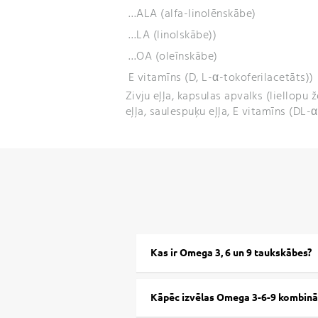
…ALA (alfa-linolēnskābe)
…LA (linolskābe))
…OA (oleīnskābe)
E vitamīns (D, L-α-tokoferilacetāts))
Zivju eļļa, kapsulas apvalks (liellopu ž
eļļa, saulespuķu eļļa, E vitamīns (DL-
Kas ir Omega 3, 6 un 9 taukskābes?
Kāpēc izvēlas Omega 3-6-9 kombinā