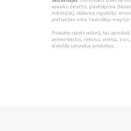
Sastāvdaļas
: mikronizēts kreatīna m
apvalks: želatīns, glazētājviela (šellak
hidroksīdi), skābuma regulētāji: amonij
pretsalipes viela: taukskābju magnija s
Produkts ražots iekārtā, kas apstrādā a
zemesriekstus, riekstus, seleriju, zivi
dioksīdu saturošus produktus.