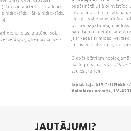
onohidrāts 84%, kapsulas
bagātinātāju kā pilnvērtīga 
a), krāsviela (dzelzs oksīdi un
Ieteicams sabalansēts uzturs
a hidroksīds, kālija hidroksīds;
alerģija vai paaugstināta ju
āļi.
Uztura bagātinātāju nedrīkst
baro bērnu ar krūti. Sargāt 
rī pienu, olas, glutēnu, soju,
ja ir kādas slimības, vai tie
s, vēžveidīgos, gliemjus un sēra
lietošanai cilvēkiem, kas jau
Glabāt bērniem nepieejamā v
noslēgtu sausā vietā, 15-25
saules stariem.
Izplatītājs: SIA “FITNESS F
Valmieras novads, LV-420
JAUTĀJUMI?