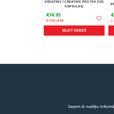
KREATĪNS / CREATINE PRO 700 (120
K
KAPSULAS)
€
14.95
6 PIEEJAMI
2
IELIKT GROZĀ
Saņem ik nedēļu informā