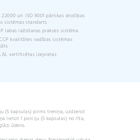
e
:
 22000 un ISO 9001 pārtikas drošības
s sistēmas standarts
 labas ražošanas prakses sistēma
CP kvalitātes vadības sistēmas
kāts
AL sertificētas izejvielas
ju (5 kapsulas) pirms treniņa, uzdzerot
a lietot 1 porciju (5 kapsulas) no rīta,
glāzi ūdens.
eteicamo dienas devu. Neizmantot uztura