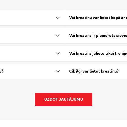
Vai kreatīnu var lietot kopā ar
Vai kreatīns ir piemērots sievi
Vai kreatīns jālieto tikai treni
u?
Cik ilgi var lietot kreatīnu?
UZDOT JAUTĀJUMU