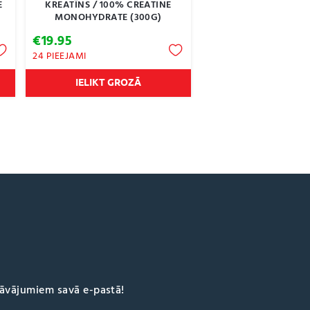
E
KREATĪNS / 100% CREATINE
MONOHYDRATE (300G)
€
19.95
24 PIEEJAMI
IELIKT GROZĀ
dāvājumiem savā e-pastā!