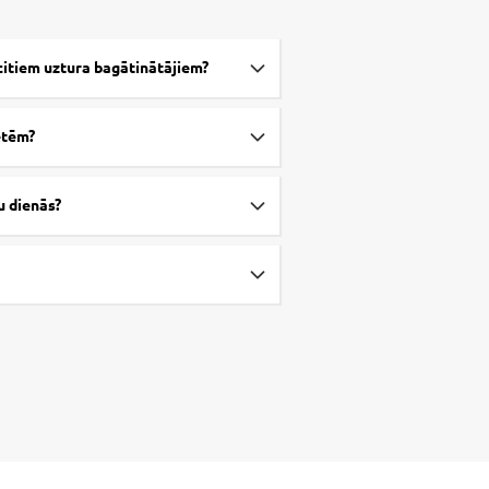
 citiem uztura bagātinātājiem?
etēm?
ņu dienās?