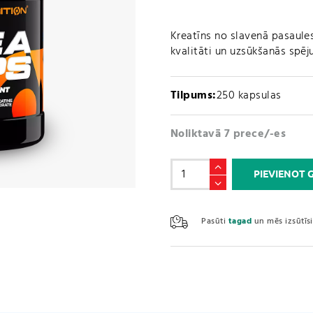
Kreatīns no slavenā pasaules
kvalitāti un uzsūkšanās spēju
Tilpums:
250 kapsulas
Noliktavā 7 prece/-es
Kreatīns
PIEVIENOT
/
CREA
CAPS
Pasūti
tagad
un mēs izsūtī
(250
kapsulas)
daudzums