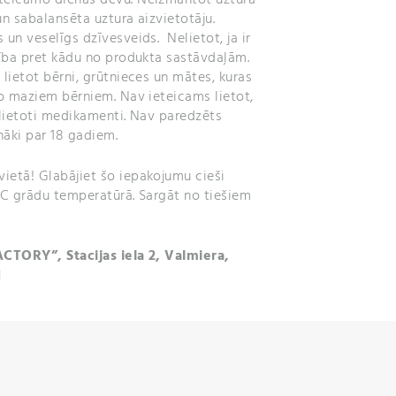
un sabalansēta uztura aizvietotāju.
 un veselīgs dzīvesveids. Nelietot, ja ir
tība pret kādu no produkta sastāvdaļām.
 lietot bērni, grūtnieces un mātes, kuras
no maziem bērniem. Nav ieteicams lietot,
k lietoti medikamenti. Nav paredzēts
nāki par 18 gadiem.
ietā! Glabājiet šo iepakojumu cieši
 °C grādu temperatūrā. Sargāt no tiešiem
ACTORY”, Stacijas iela 2, Valmiera,
1