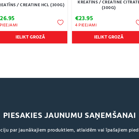
KREATĪNS / CREATINE CITRAT
REATĪNS / CREATINE HCL (300G)
(300G)
€
26.95
€
23.95
 PIEEJAMI
4 PIEEJAMI
IELIKT GROZĀ
IELIKT GROZĀ
PIESAKIES JAUNUMU SAŅEMŠANAI
ciju par jaunākajiem produktiem, atlaidēm vai īpašajiem pie