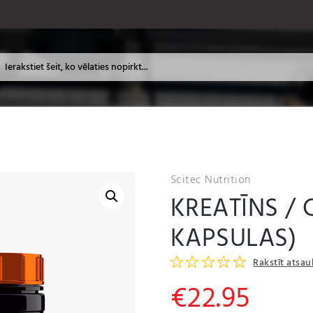
Scitec Nutrition
KREATĪNS / 
KAPSULAS)
Rakstīt atsa
€
22.95