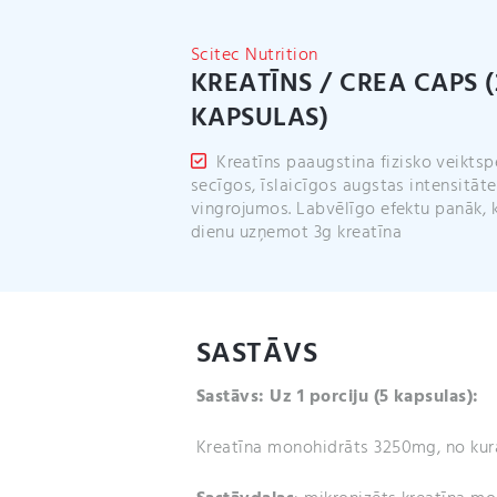
Scitec Nutrition
KREATĪNS / CREA CAPS (
KAPSULAS)
Kreatīns paaugstina fizisko veiktsp
secīgos, īslaicīgos augstas intensitāt
vingrojumos. Labvēlīgo efektu panāk, 
dienu uzņemot 3g kreatīna
SASTĀVS
Sastāvs: Uz 1 porciju
(5 kapsulas):
Kreatīna monohidrāts 3250mg, no kur