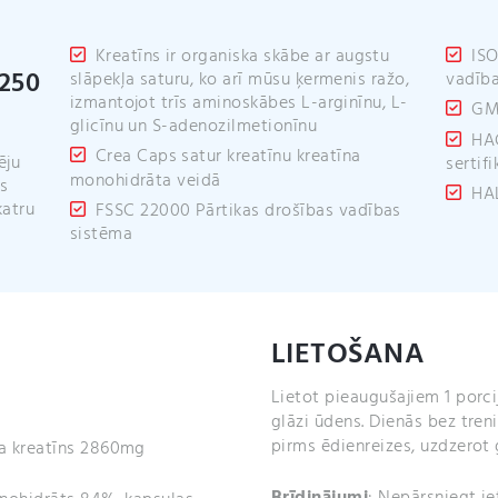
Kreatīns ir organiska skābe ar augstu
ISO
250
slāpekļa saturu, ko arī mūsu ķermenis ražo,
vadība
izmantojot trīs aminoskābes L-arginīnu, L-
GMP
glicīnu un S-adenozilmetionīnu
HAC
Crea Caps satur kreatīnu kreatīna
ēju
sertifi
monohidrāta veidā
es
HAL
katru
FSSC 22000 Pārtikas drošības vadības
sistēma
LIETOŠANA
Lietot pieaugušajiem 1 porci
glāzi ūdens. Dienās bez treniņ
pirms ēdienreizes, uzdzerot 
a kreatīns 2860mg
Brīdinājumi
: Nepārsniegt i