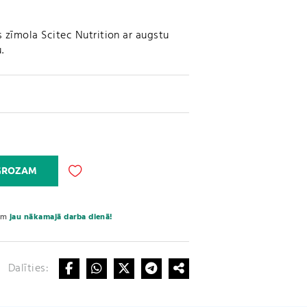
 zīmola Scitec Nutrition ar augstu
.
A
 GROZAM
l
t
e
sim
jau nākamajā darba dienā!
r
n
a
Dalīties:
t
i
v