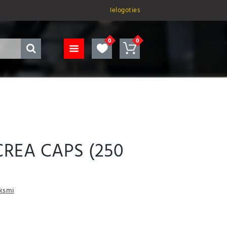
Ielogoties
CREA CAPS (250
uksmi