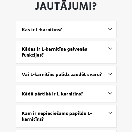
JAUTĀJUMI?
Kas ir L-karnitīns?
Kādas ir L-karnitīna galvenās
funkcijas?
Vai L-karnitīns palīdz zaudēt svaru?
Kādā pārtikā ir L-karnitīns?
Kam ir nepieciešams papildu L-
karnitīns?