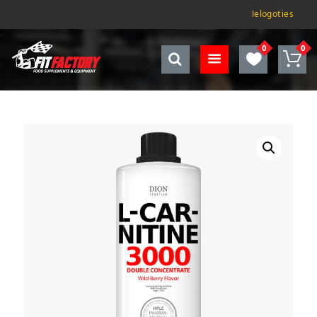
Ielogoties