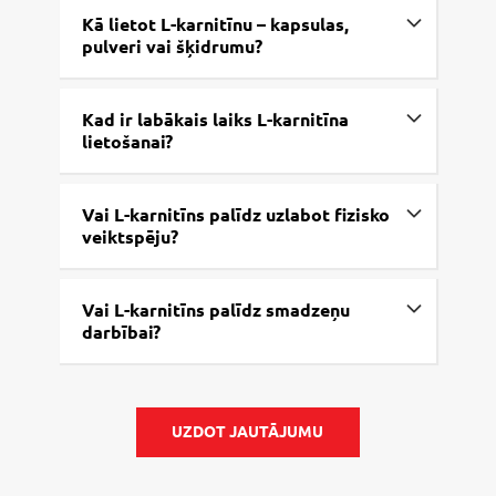
Kā lietot L-karnitīnu – kapsulas,
pulveri vai šķidrumu?
Kad ir labākais laiks L-karnitīna
lietošanai?
Vai L-karnitīns palīdz uzlabot fizisko
veiktspēju?
Vai L-karnitīns palīdz smadzeņu
darbībai?
UZDOT JAUTĀJUMU