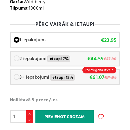
Garša:
Wild berry
Tilpums:
1000ml
PĒRC VAIRĀK & IETAUPI
€
23.95
1 iepakojums
€
44.55
2 iepakojumi
€
47.90
Ietaupi 7%
Izdevīgākā Izvēle
€
61.07
3+ iepakojumi
€
71.85
Ietaupi 15%
Noliktavā 5 prece/-es
L-
PIEVIENOT GROZAM
carnitine
3000
A