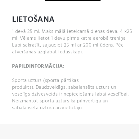
Sastāvdaļas:
ūdens, L-karnitīns, aromatizētāji, skābuma regulētāji
LIETOŠANA
(citronskābe, ābolskābe, pienskābe), saldinātāji
(acesulfāms K, sukraloze), konservants (kālija sorbāts,
1 devā 25 ml. Maksimālā ieteicamā dienas deva: 4 x25
nātrija benzoāts), beta-karotīns, piridoksīna
ml. Vēlams lietot 1 devu pirms katra aerobā treniņa.
hidrohlorīds, kalcija D-pantotenāts.
Labi sakratīt, sajauciet 25 ml ar 200 ml ūdens. Pēc
atvēršanas uzglabāt ledusskapī.
PAPILDINFORMĀCIJA:
Sporta uzturs (sporta pārtikas
produkts). Daudzveidīgs, sabalansēts uzturs un
veselīgs dzīvesveids ir nepieciešams labai veselībai.
Neizmantot sporta uzturs kā pilnvērtīga un
sabalansēta uztura aizvietotāju.