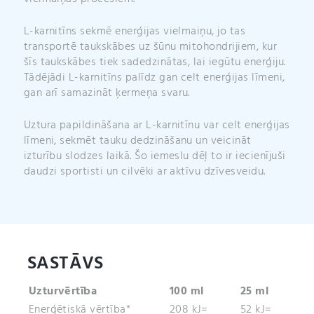
L-karnitīns sekmē enerģijas vielmaiņu, jo tas
transportē taukskābes uz šūnu mitohondrijiem, kur
šīs taukskābes tiek sadedzinātas, lai iegūtu enerģiju.
Tādējādi L-karnitīns palīdz gan celt enerģijas līmeni,
gan arī samazināt ķermeņa svaru.
Uztura papildināšana ar L-karnitīnu var celt enerģijas
līmeni, sekmēt tauku dedzināšanu un veicināt
izturību slodzes laikā. Šo iemeslu dēļ to ir iecienījuši
daudzi sportisti un cilvēki ar aktīvu dzīvesveidu.
SASTĀVS
Uzturvērtība
100 ml
25 ml
Enerģētiskā vērtība*
208 kJ=
52 kJ=