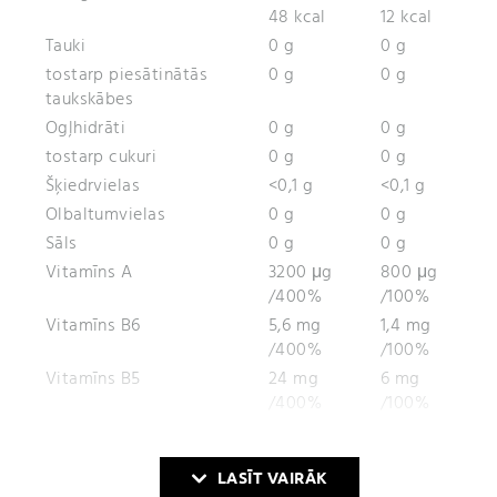
48 kcal
12 kcal
Tauki
0 g
0 g
tostarp piesātinātās
0 g
0 g
taukskābes
Ogļhidrāti
0 g
0 g
tostarp cukuri
0 g
0 g
Šķiedrvielas
<0,1 g
<0,1 g
Olbaltumvielas
0 g
0 g
Sāls
0 g
0 g
Vitamīns A
3200 μg
800 μg
/400%
/100%
Vitamīns B6
5,6 mg
1,4 mg
/400%
/100%
Vitamīns B5
24 mg
6 mg
/400%
/100%
* Organiskās skābes 1 g = 13 kJ / 3 kcal.
%NRV – Uzturvielu atsauces vērtības.
LASĪT VAIRĀK
L-karnitīns
12000 mg
3000 mg