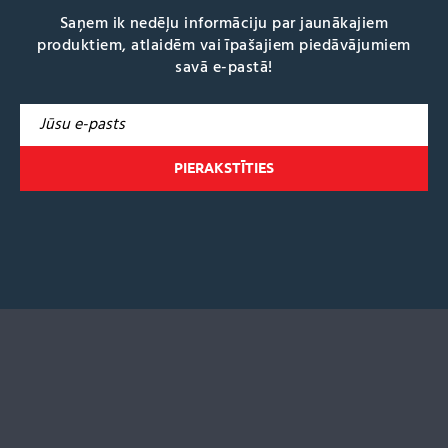
Saņem ik nedēļu informāciju par jaunākajiem
produktiem, atlaidēm vai īpašajiem piedāvājumiem
savā e-pastā!
A
l
t
e
r
n
a
t
i
v
e
: